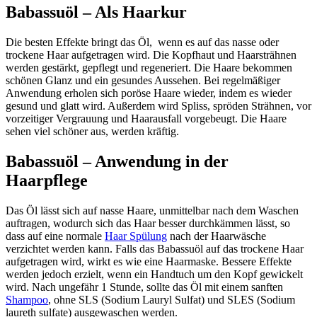
Babassuöl – Als Haarkur
Die besten Effekte bringt das Öl, wenn es auf das nasse oder
trockene Haar aufgetragen wird. Die Kopfhaut und Haarsträhnen
werden gestärkt, gepflegt und regeneriert. Die Haare bekommen
schönen Glanz und ein gesundes Aussehen. Bei regelmäßiger
Anwendung erholen sich poröse Haare wieder, indem es wieder
gesund und glatt wird. Außerdem wird Spliss, spröden Strähnen, vor
vorzeitiger Vergrauung und Haarausfall vorgebeugt. Die Haare
sehen viel schöner aus, werden kräftig.
Babassuöl – Anwendung in der
Haarpflege
Das Öl lässt sich auf nasse Haare, unmittelbar nach dem Waschen
auftragen, wodurch sich das Haar besser durchkämmen lässt, so
dass auf eine normale
Haar Spülung
nach der Haarwäsche
verzichtet werden kann. Falls das Babassuöl auf das trockene Haar
aufgetragen wird, wirkt es wie eine Haarmaske. Bessere Effekte
werden jedoch erzielt, wenn ein Handtuch um den Kopf gewickelt
wird. Nach ungefähr 1 Stunde, sollte das Öl mit einem sanften
Shampoo
, ohne SLS (Sodium Lauryl Sulfat) und SLES (Sodium
laureth sulfate) ausgewaschen werden.