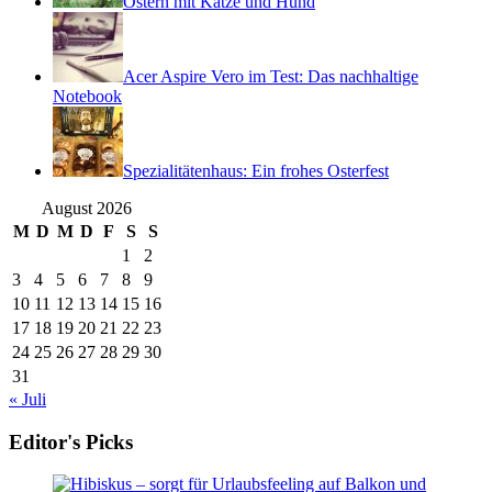
Ostern mit Katze und Hund
Acer Aspire Vero im Test: Das nachhaltige
Notebook
Spezialitätenhaus: Ein frohes Osterfest
August 2026
M
D
M
D
F
S
S
1
2
3
4
5
6
7
8
9
10
11
12
13
14
15
16
17
18
19
20
21
22
23
24
25
26
27
28
29
30
31
« Juli
Editor's Picks