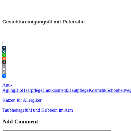
Gesichtsreinigungsöl mit Petersilie
Tumblr
XING
WhatsApp
Reddit
Threads
Print
Email
Copy
Link
Teilen
Anti-
Agiing
Bio
Haarpflege
Hautkosmetik
Hautpflege
Kosmetik
Schönheit
ve
Katzen für Allergiker
Taubheitsgefühl und Kribbeln im Arm
Add Comment