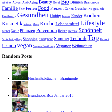
Bio
Beauty
Blumen
Anti-Aging
Brandnooz
Advent
Beruf
Abobox
Food
Familie
Ferien
Freizeit
Geschenke
Garten
gesunde
Feier
Gesundheit
Kochen
Hobby
Kinder
Ernährung
Iphone
Lifestyle
Kosmetik
Küche
Lebensmittel
Körperpflege
Schönheit
Prävention
Pflanzen
Natur
Reisen
Rezepte
Möbel
Top
Technik
Sommer
Shopping
Schönheitspflege
Smartphone
Umwelt
vegan
Urlaub
Veganer
Weihnachten
Vegane Ernährung
Random Posts
Hochzeitsbräuche – Brautmode
Brandnooz Box Januar 2015