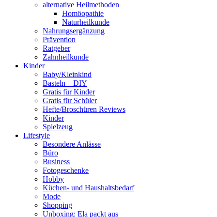
alternative Heilmethoden
Homöopathie
Naturheilkunde
Nahrungsergänzung
Prävention
Ratgeber
Zahnheilkunde
Kinder
Baby/Kleinkind
Basteln – DIY
Gratis für Kinder
Gratis für Schüler
Hefte/Broschüren Reviews
Kinder
Spielzeug
Lifestyle
Besondere Anlässe
Büro
Business
Fotogeschenke
Hobby
Küchen- und Haushaltsbedarf
Mode
Shopping
Unboxing: Ela packt aus