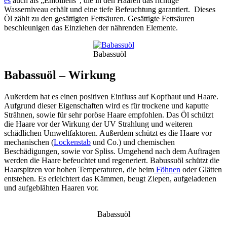
es
auch als „Emolliens“, die in den Haaren das richtige
Wasserniveau erhält und eine tiefe Befeuchtung garantiert. Dieses
Öl zählt zu den gesättigten Fettsäuren. Gesättigte Fettsäuren
beschleunigen das Einziehen der nährenden Elemente.
Babassuöl
Babassuöl – Wirkung
Außerdem hat es einen positiven Einfluss auf Kopfhaut und Haare.
Aufgrund dieser Eigenschaften wird es für trockene und kaputte
Strähnen, sowie für sehr poröse Haare empfohlen. Das Öl schützt
die Haare vor der Wirkung der UV Strahlung und weiteren
schädlichen Umweltfaktoren. Außerdem schützt es die Haare vor
mechanischen (
Lockenstab
und Co.) und chemischen
Beschädigungen, sowie vor Spliss. Umgehend nach dem Auftragen
werden die Haare befeuchtet und regeneriert. Babussuöl schützt die
Haarspitzen vor hohen Temperaturen, die beim
Föhnen
oder Glätten
entstehen. Es erleichtert das Kämmen, beugt Ziepen, aufgeladenen
und aufgeblähten Haaren vor.
Babassuöl