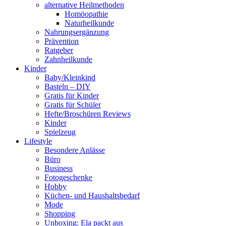
alternative Heilmethoden
Homöopathie
Naturheilkunde
Nahrungsergänzung
Prävention
Ratgeber
Zahnheilkunde
Kinder
Baby/Kleinkind
Basteln – DIY
Gratis für Kinder
Gratis für Schüler
Hefte/Broschüren Reviews
Kinder
Spielzeug
Lifestyle
Besondere Anlässe
Büro
Business
Fotogeschenke
Hobby
Küchen- und Haushaltsbedarf
Mode
Shopping
Unboxing: Ela packt aus