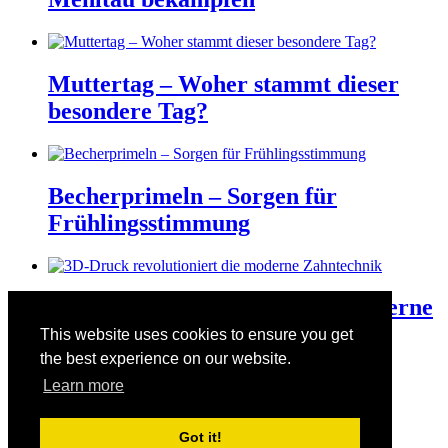
Muttertag – Woher stammt dieser
besondere Tag?
Becherprimeln – Sorgen für
Frühlingsstimmung
3D-Druck revolutioniert die moderne
Zahntechnik
This website uses cookies to ensure you get
the best experience on our website.
Learn more
Der Valentinstag am 14. Februar
Got it!