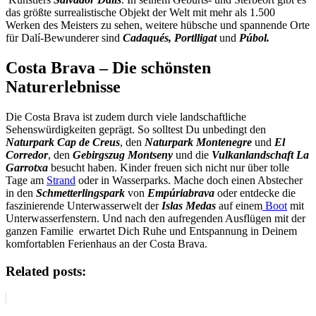
das größte surrealistische Objekt der Welt mit mehr als 1.500
Werken des Meisters zu sehen, weitere hübsche und spannende Orte
für Dalí-Bewunderer sind
Cadaqués, Portlligat
und
Púbol.
Costa Brava – Die schönsten
Naturerlebnisse
Die Costa Brava ist zudem durch viele landschaftliche
Sehenswürdigkeiten geprägt. So solltest Du unbedingt den
Naturpark Cap de Creus
, den
Naturpark Montenegre
und
El
Corredor
, den
Gebirgszug Montseny
und die
Vulkanlandschaft La
Garrotxa
besucht haben. Kinder freuen sich nicht nur über tolle
Tage am
Strand
oder in Wasserparks. Mache doch einen Abstecher
in den
Schmetterlingspark
von
Empúriabrava
oder entdecke die
faszinierende Unterwasserwelt der
Islas Medas
auf einem
Boot
mit
Unterwasserfenstern. Und nach den aufregenden Ausflügen mit der
ganzen Familie erwartet Dich Ruhe und Entspannung in Deinem
komfortablen Ferienhaus an der Costa Brava.
Related posts: