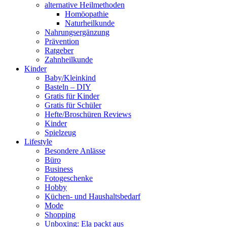
alternative Heilmethoden
Homöopathie
Naturheilkunde
Nahrungsergänzung
Prävention
Ratgeber
Zahnheilkunde
Kinder
Baby/Kleinkind
Basteln – DIY
Gratis für Kinder
Gratis für Schüler
Hefte/Broschüren Reviews
Kinder
Spielzeug
Lifestyle
Besondere Anlässe
Büro
Business
Fotogeschenke
Hobby
Küchen- und Haushaltsbedarf
Mode
Shopping
Unboxing: Ela packt aus