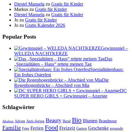
Diestel Manuela
zu
Gratis für Kinder
Markus
zu
Gratis für Kinder
Diestel Manuela
zu
Gratis für Kinder
Jo
zu
Gratis für Kinder
Jo
zu
Gratis Kalender 2026
Popular Posts
Gewinnspiel –
WELEDA NACHTKERZE
Das
„Spezialitäten – Haus“ rettete meinen Tag
Spezialitätenhaus:
Ein frohes Osterfest
Die
Regenbogenbrücke – Abschied von Mia
DC
SUPER HERO GIRLS + Gewinnspiel – Anzeige
Schlagwörter
Bio
Beauty
Blumen
Anti-Aging
Brandnooz
Advent
Beruf
Abobox
Food
Familie
Ferien
Freizeit
Geschenke
Garten
gesunde
Feier