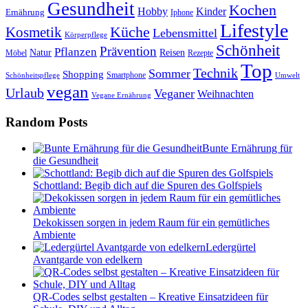
Gesundheit
Kochen
Hobby
Kinder
Ernährung
Iphone
Lifestyle
Kosmetik
Küche
Lebensmittel
Körperpflege
Schönheit
Prävention
Pflanzen
Natur
Reisen
Rezepte
Möbel
Top
Technik
Sommer
Shopping
Schönheitspflege
Smartphone
Umwelt
vegan
Urlaub
Veganer
Weihnachten
Vegane Ernährung
Random Posts
Bunte Ernährung für
die Gesundheit
Schottland: Begib dich auf die Spuren des Golfspiels
Dekokissen sorgen in jedem Raum für ein gemütliches
Ambiente
Ledergürtel
Avantgarde von edelkern
QR-Codes selbst gestalten – Kreative Einsatzideen für