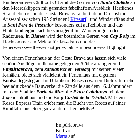
Ein besonderer Chill-out-Ort sind die Gärten von
Santa Clotilde
an
den Meeresklippen mit garantiert fabelhaftem Ausblick. Herrliches
Strandleben ist an der Costa Brava garantiert, denn Du hast die
Auswahl zwischen 195 Stränden!
Kitesurf
– und Windsurffans sind
in
Sant Pere de Pescador
besonders gut aufgehoben und das
Hinterland eignet sich hervorragend für Wanderungen oder
Radtouren. In
Blanes
wird der botanische Garten von
Cap Roig
im
Hochsommer ein Mekka für Jazz-Fans und der
Feuerwerkswettbewerb ist jedes Jahr ein besonderes Highlight.
Von einem Ferienhaus an der Costa Brava aus lassen sich viele
schöne Ausflüge in die nahe gelegenen Städte arrangieren. In
Empúriabrava
, dem
katalanischen Venedig
mit seinen vielen
Kanälen, bietet sich vielleicht ein Ferienhaus mit eigenem
Bootsanlegesteg an. Im Urlaubsort Roses erwarten Dich zahlreiche
beeindruckende Bauwerke: die Zitadelle aus dem 16. Jahrhundert
mit dem Stadttor
Porta de Mar
, die
Plaça Catalunya
mit dem
Jugendstilrathaus und die Burg
Castell de la Trinitat
. Mit dem
Roses Express Train erlebt man die Bucht von Roses auf einer
Rundfahrt aus einer ganz anderen Perspektive!
Empúriabrava,
Bild von
Marta
auf