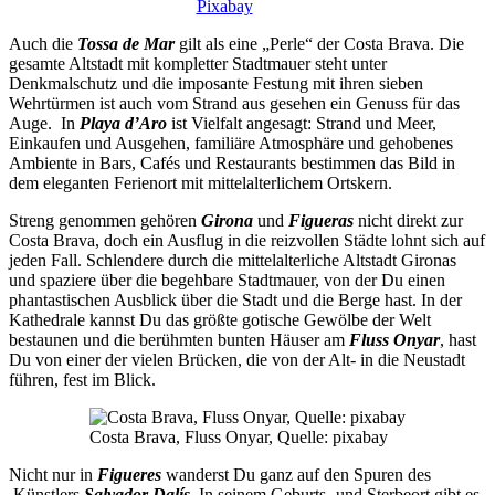
Pixabay
Auch die
Tossa de Mar
gilt als eine „Perle“ der Costa Brava. Die
gesamte Altstadt mit kompletter Stadtmauer steht unter
Denkmalschutz und die imposante Festung mit ihren sieben
Wehrtürmen ist auch vom Strand aus gesehen ein Genuss für das
Auge. In
Playa d’Aro
ist Vielfalt angesagt: Strand und Meer,
Einkaufen und Ausgehen, familiäre Atmosphäre und gehobenes
Ambiente in Bars, Cafés und Restaurants bestimmen das Bild in
dem eleganten Ferienort mit mittelalterlichem Ortskern.
Streng genommen gehören
Girona
und
Figueras
nicht direkt zur
Costa Brava, doch ein Ausflug in die reizvollen Städte lohnt sich auf
jeden Fall. Schlendere durch die mittelalterliche Altstadt Gironas
und spaziere über die begehbare Stadtmauer, von der Du einen
phantastischen Ausblick über die Stadt und die Berge hast. In der
Kathedrale kannst Du das größte gotische Gewölbe der Welt
bestaunen und die berühmten bunten Häuser am
Fluss Onyar
, hast
Du von einer der vielen Brücken, die von der Alt- in die Neustadt
führen, fest im Blick.
Costa Brava, Fluss Onyar, Quelle: pixabay
Nicht nur in
Figueres
wanderst Du ganz auf den Spuren des
Künstlers
Salvador Dalís
. In seinem Geburts- und Sterbeort gibt es