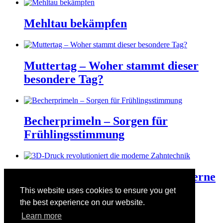
Mehltau bekämpfen
Muttertag – Woher stammt dieser
besondere Tag?
Becherprimeln – Sorgen für
Frühlingsstimmung
3D-Druck revolutioniert die moderne
Zahntechnik
This website uses cookies to ensure you get
the best experience on our website.
Learn more