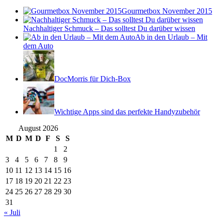
Gourmetbox November 2015
Nachhaltiger Schmuck – Das solltest Du darüber wissen
Ab in den Urlaub – Mit
dem Auto
DocMorris für Dich-Box
Wichtige Apps sind das perfekte Handyzubehör
August 2026
M
D
M
D
F
S
S
1
2
3
4
5
6
7
8
9
10
11
12
13
14
15
16
17
18
19
20
21
22
23
24
25
26
27
28
29
30
31
« Juli