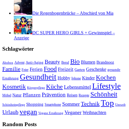
Die Regenbogenbrücke – Abschied von Mia
DC SUPER HERO GIRLS + Gewinnspiel –
Anzeige
Schlagwörter
Bio
Beauty
Blumen
Anti-Aging
Brandnooz
Advent
Beruf
Abobox
Food
Familie
Ferien
Freizeit
Geschenke
Garten
gesunde
Feier
Gesundheit
Kochen
Hobby
Kinder
Ernährung
Iphone
Lifestyle
Kosmetik
Küche
Lebensmittel
Körperpflege
Schönheit
Prävention
Pflanzen
Natur
Reisen
Rezepte
Möbel
Top
Technik
Sommer
Shopping
Schönheitspflege
Smartphone
Umwelt
vegan
Urlaub
Veganer
Weihnachten
Vegane Ernährung
Random Posts