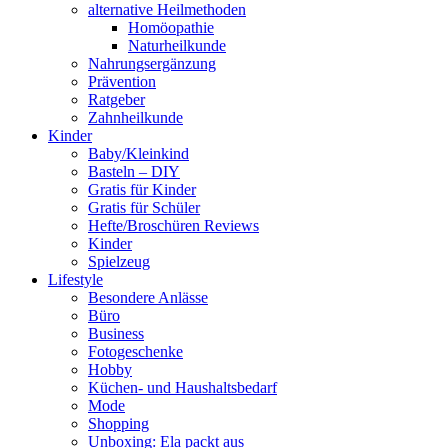
alternative Heilmethoden
Homöopathie
Naturheilkunde
Nahrungsergänzung
Prävention
Ratgeber
Zahnheilkunde
Kinder
Baby/Kleinkind
Basteln – DIY
Gratis für Kinder
Gratis für Schüler
Hefte/Broschüren Reviews
Kinder
Spielzeug
Lifestyle
Besondere Anlässe
Büro
Business
Fotogeschenke
Hobby
Küchen- und Haushaltsbedarf
Mode
Shopping
Unboxing: Ela packt aus