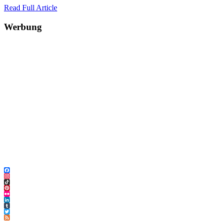
Read Full Article
Werbung
Facebook
Instagram
TikTok
Pinterest
Flickr
LinkedIn
Tumblr
Twitter