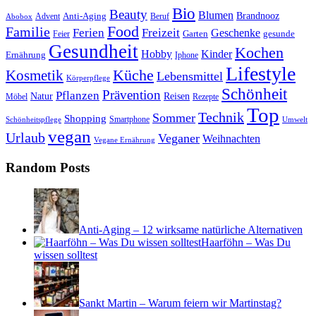
Bio
Beauty
Blumen
Anti-Aging
Brandnooz
Advent
Beruf
Abobox
Food
Familie
Ferien
Freizeit
Geschenke
Garten
gesunde
Feier
Gesundheit
Kochen
Hobby
Kinder
Ernährung
Iphone
Lifestyle
Kosmetik
Küche
Lebensmittel
Körperpflege
Schönheit
Prävention
Pflanzen
Natur
Reisen
Rezepte
Möbel
Top
Technik
Sommer
Shopping
Schönheitspflege
Smartphone
Umwelt
vegan
Urlaub
Veganer
Weihnachten
Vegane Ernährung
Random Posts
Anti-Aging – 12 wirksame natürliche Alternativen
Haarföhn – Was Du
wissen solltest
Sankt Martin – Warum feiern wir Martinstag?