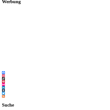
Werbung
Facebook
Instagram
TikTok
Pinterest
Flickr
LinkedIn
Tumblr
Twitter
Feed
Suche