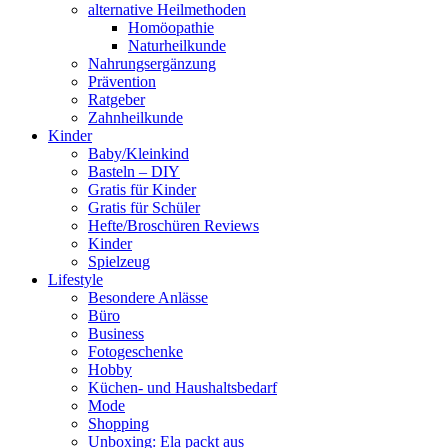
alternative Heilmethoden
Homöopathie
Naturheilkunde
Nahrungsergänzung
Prävention
Ratgeber
Zahnheilkunde
Kinder
Baby/Kleinkind
Basteln – DIY
Gratis für Kinder
Gratis für Schüler
Hefte/Broschüren Reviews
Kinder
Spielzeug
Lifestyle
Besondere Anlässe
Büro
Business
Fotogeschenke
Hobby
Küchen- und Haushaltsbedarf
Mode
Shopping
Unboxing: Ela packt aus