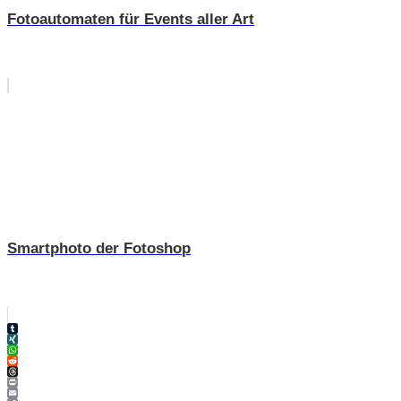
Fotoautomaten für Events aller Art
Smartphoto der Fotoshop
Tumblr
XING
WhatsApp
Reddit
Threads
Print