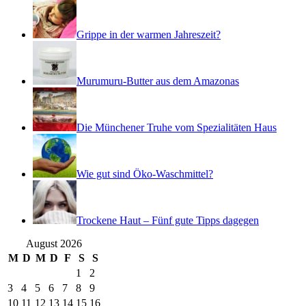
Grippe in der warmen Jahreszeit?
Murumuru-Butter aus dem Amazonas
Die Münchener Truhe vom Spezialitäten Haus
Wie gut sind Öko-Waschmittel?
Trockene Haut – Fünf gute Tipps dagegen
August 2026
M
D
M
D
F
S
S
1
2
3
4
5
6
7
8
9
10
11
12
13
14
15
16