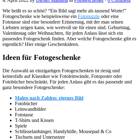
4. April 2022
by
Diestel Manuela
in
Fotogeschenke
·
0 Comment
Wie heißt es so schön? “Ein Bild sagt mehr als tausend Worte!”
Fotogeschenke wie beispielsweise ein
Fotopuzzle
oder eine
Fototasse sind eine besondere Erinnerung, mit der man seinen
Liebsten zeigen kann, wie wertvoll sie für einen sind. Geburtstag,
Valentinstag oder Weihnachten, für jeden Anlass lässt sich ein
passendes Fotogeschenk finden. Aber welche Fotogeschenke gibt es
eigentlich? Hier einige Geschenkideen.
Ideen für Fotogeschenke
Die Auswahl an einzigartigen Fotogeschenken ist riesig und
keinesfalls auf Klassiker wie Fotoleinwände, Fotoposter oder
Fotobücher beschränkt. Für jeden Anlass gibt es das passende und
ganz besondere Fotogeschenke:
Malen nach Zahlen: eigenes Bild
Fotobücher
Leinwandbilder
Fototasse
T-Shirts und Kissen
Spiele
Schlüsselanhänger, Handyhülle, Mousepad & Co
Tischsets und Untersetzer