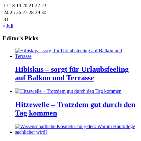
17
18
19
20
21
22
23
24
25
26
27
28
29
30
31
« Juli
Editor's Picks
Hibiskus – sorgt für Urlaubsfeeling
auf Balkon und Terrasse
Hitzewelle – Trotzdem gut durch den
Tag kommen