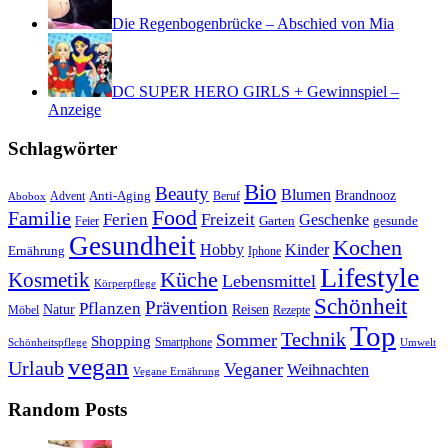
Die Regenbogenbrücke – Abschied von Mia
DC SUPER HERO GIRLS + Gewinnspiel –
Anzeige
Schlagwörter
Bio
Beauty
Blumen
Anti-Aging
Brandnooz
Advent
Beruf
Abobox
Food
Familie
Ferien
Freizeit
Geschenke
Garten
gesunde
Feier
Gesundheit
Kochen
Hobby
Kinder
Ernährung
Iphone
Lifestyle
Kosmetik
Küche
Lebensmittel
Körperpflege
Schönheit
Prävention
Pflanzen
Natur
Reisen
Rezepte
Möbel
Top
Technik
Sommer
Shopping
Schönheitspflege
Smartphone
Umwelt
vegan
Urlaub
Veganer
Weihnachten
Vegane Ernährung
Random Posts