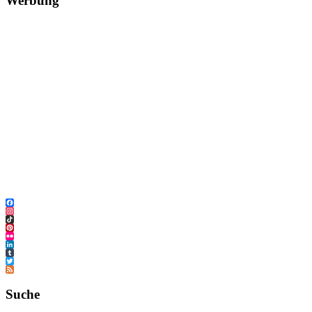
Werbung
Facebook
Instagram
TikTok
Pinterest
Flickr
LinkedIn
Tumblr
Twitter
Feed
Suche