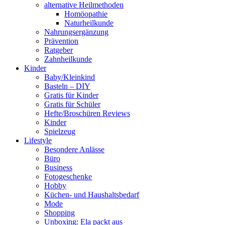
alternative Heilmethoden
Homöopathie
Naturheilkunde
Nahrungsergänzung
Prävention
Ratgeber
Zahnheilkunde
Kinder
Baby/Kleinkind
Basteln – DIY
Gratis für Kinder
Gratis für Schüler
Hefte/Broschüren Reviews
Kinder
Spielzeug
Lifestyle
Besondere Anlässe
Büro
Business
Fotogeschenke
Hobby
Küchen- und Haushaltsbedarf
Mode
Shopping
Unboxing: Ela packt aus