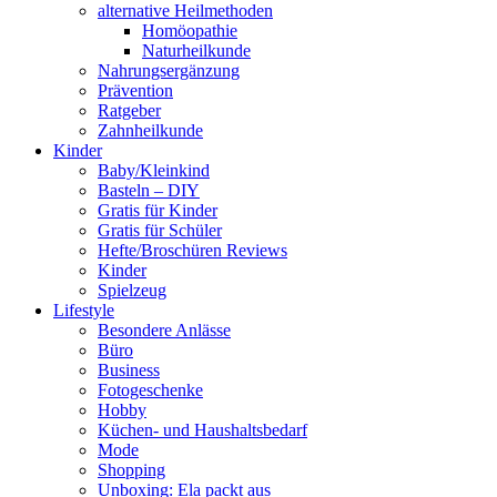
alternative Heilmethoden
Homöopathie
Naturheilkunde
Nahrungsergänzung
Prävention
Ratgeber
Zahnheilkunde
Kinder
Baby/Kleinkind
Basteln – DIY
Gratis für Kinder
Gratis für Schüler
Hefte/Broschüren Reviews
Kinder
Spielzeug
Lifestyle
Besondere Anlässe
Büro
Business
Fotogeschenke
Hobby
Küchen- und Haushaltsbedarf
Mode
Shopping
Unboxing: Ela packt aus