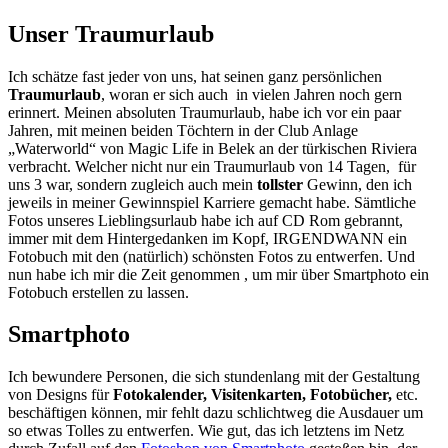
Unser Traumurlaub
Ich schätze fast jeder von uns, hat seinen ganz persönlichen
Traumurlaub
, woran er sich auch in vielen Jahren noch gern
erinnert. Meinen absoluten Traumurlaub, habe ich vor ein paar
Jahren, mit meinen beiden Töchtern in der Club Anlage
„Waterworld“ von Magic Life in Belek an der türkischen Riviera
verbracht. Welcher nicht nur ein Traumurlaub von 14 Tagen, für
uns 3 war, sondern zugleich auch mein
tollster
Gewinn, den ich
jeweils in meiner Gewinnspiel Karriere gemacht habe. Sämtliche
Fotos unseres Lieblingsurlaub habe ich auf CD Rom gebrannt,
immer mit dem Hintergedanken im Kopf, IRGENDWANN ein
Fotobuch mit den (natürlich) schönsten Fotos zu entwerfen. Und
nun habe ich mir die Zeit genommen , um mir über Smartphoto ein
Fotobuch erstellen zu lassen.
Smartphoto
Ich bewundere Personen, die sich stundenlang mit der Gestaltung
von Designs für
Fotokalender, Visitenkarten, Fotobücher,
etc.
beschäftigen können, mir fehlt dazu schlichtweg die Ausdauer um
so etwas Tolles zu entwerfen. Wie gut, das ich letztens im Netz