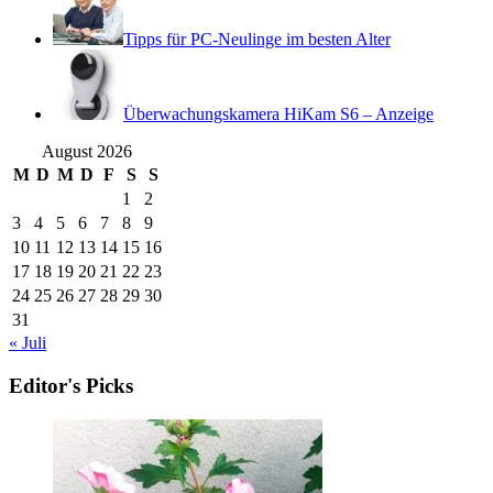
Tipps für PC-Neulinge im besten Alter
Überwachungskamera HiKam S6 – Anzeige
August 2026
M
D
M
D
F
S
S
1
2
3
4
5
6
7
8
9
10
11
12
13
14
15
16
17
18
19
20
21
22
23
24
25
26
27
28
29
30
31
« Juli
Editor's Picks