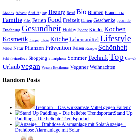
Bio
Beauty
Blumen
Anti-Aging
Brandnooz
Advent
Beruf
Abobox
Food
Familie
Ferien
Freizeit
Geschenke
Garten
gesunde
Feier
Gesundheit
Kochen
Hobby
Kinder
Ernährung
Iphone
Lifestyle
Kosmetik
Küche
Lebensmittel
Körperpflege
Schönheit
Prävention
Pflanzen
Natur
Reisen
Rezepte
Möbel
Top
Technik
Sommer
Shopping
Schönheitspflege
Smartphone
Umwelt
vegan
Urlaub
Veganer
Weihnachten
Vegane Ernährung
Random Posts
Tretinoin – Das wirksamste Mittel gegen Falten?
Stand Up
Paddling – Die beliebte Trendsportart
Anzeige –
Drahtlose Alarmanlage mit Solar