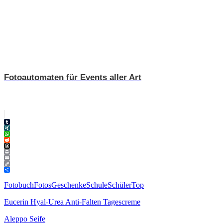
Fotoautomaten für Events aller Art
Tumblr
XING
WhatsApp
Reddit
Threads
Print
Email
Copy
Link
Teilen
Fotobuch
Fotos
Geschenke
Schule
Schüler
Top
Eucerin Hyal-Urea Anti-Falten Tagescreme
Aleppo Seife