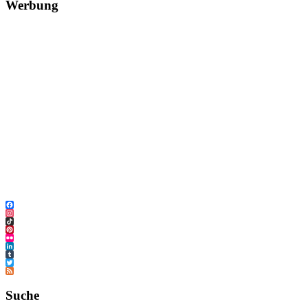
Werbung
Facebook
Instagram
TikTok
Pinterest
Flickr
LinkedIn
Tumblr
Twitter
Feed
Suche