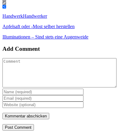
Email
Copy
Link
Teilen
Handwerk
Handwerker
Apfelsaft oder -Most selber herstellen
Illuminationen – Sind stets eine Augenweide
Add Comment
Post Comment