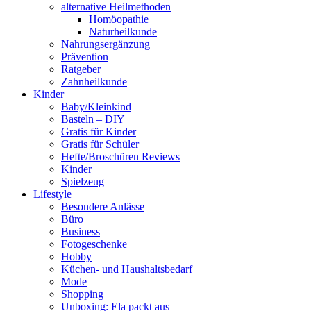
alternative Heilmethoden
Homöopathie
Naturheilkunde
Nahrungsergänzung
Prävention
Ratgeber
Zahnheilkunde
Kinder
Baby/Kleinkind
Basteln – DIY
Gratis für Kinder
Gratis für Schüler
Hefte/Broschüren Reviews
Kinder
Spielzeug
Lifestyle
Besondere Anlässe
Büro
Business
Fotogeschenke
Hobby
Küchen- und Haushaltsbedarf
Mode
Shopping
Unboxing: Ela packt aus