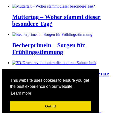
Muttertag – Woher stammt dieser
besondere Tag?
Becherprimeln – Sorgen für
Frühlingsstimmung
3D-Druck revolutioniert die moderne
Zahntechnik
This website uses cookies to ensure you get
the best experience on our website.
Learn more
Der Valentinstag am 14. Februar
Got it!
© Copyright 2026
Manuelas bunte Welt
· Designed by
Theme