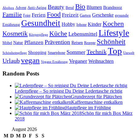
Bio
Beauty
Blumen
Anti-Aging
Brandnooz
Advent
Beruf
Abobox
Food
Familie
Ferien
Freizeit
Geschenke
Garten
gesunde
Feier
Gesundheit
Kochen
Hobby
Kinder
Ernährung
Iphone
Lifestyle
Kosmetik
Küche
Lebensmittel
Körperpflege
Schönheit
Prävention
Pflanzen
Natur
Reisen
Rezepte
Möbel
Top
Technik
Sommer
Shopping
Schönheitspflege
Smartphone
Umwelt
vegan
Urlaub
Veganer
Weihnachten
Vegane Ernährung
Random Posts
Lederpflege – So reinigst Du Deine Ledertasche richtig
Grundrezept für Plätzchen
Kaffeemaschine entkalken
Hautpflege im Frühling
Schön für mich Box März
2018
August 2026
M
D
M
D
F
S
S