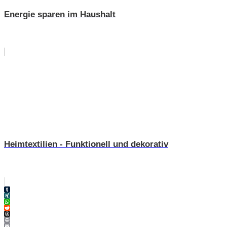
Energie sparen im Haushalt
Heimtextilien - Funktionell und dekorativ
Tumblr
XING
WhatsApp
Reddit
Threads
Print