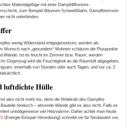
ichtes Materialgefüge mit einer Dampfdiffusions-
perrschicht, zum Beispiel Bitumen-Schweißbahn. Dampfbremsen
ber nicht unterbinden.
ffer
ampfes wenig Widerstand entgegensetzen, werden als
 dem Wunsch nach „gesundem“ Wohnen schätzen die Pluspunkte
d Wände: Ist es feucht im Zimmer bzw. Raum, werden
 Im Gegenzug wird die Feuchtigkeit an die Raumluft abgegeben,
langsam, innerhalb von Stunden oder auch Tagen, und nur ca. 2
tatsächlich.
d luftdichte Hülle
st also nicht mehr los, denn die Moleküle des Dampfes
Bauteile hindurch – atmende Wände gibt es also nicht. Falls es
erliert unnötigerweise viel Heizwärme. Daher achtet man heute
EV
(Energie-Einspar-Verordnung) schreibt sie für Neubauten vor.