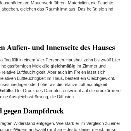
auschäden am Mauerwerk führen. Materialien, die Feuchte
abgeben, gleichen das Raumklima aus. Das heißt: sie sind
n Außen- und Innenseite des Hauses
ag füllt in einem Vier-Personen-Haushalt zehn bis zwölf Liter
seine gasförmigen Moleküle
gleichmäßig
im Zimmer und
lative Luftfeuchtigkeit. Aber auch im Freien lässt sich
lativen Luftfeuchtigkeit im Haus, besteht ein Gleichgewicht.
es niedriger oder höher als die relative Luftfeuchtigkeit
efälle
. Der Druck des Dampfes entweicht auf die druckärmere
o eine Ausgleichsströmung, die Diffusion.
nd gegen Dampfdruck
ägten Widerstand entgegen. Wie stark er im Vergleich zu einer
ffusions-Widerstandszahl (mü) an – desto kleiner sie ist, umso