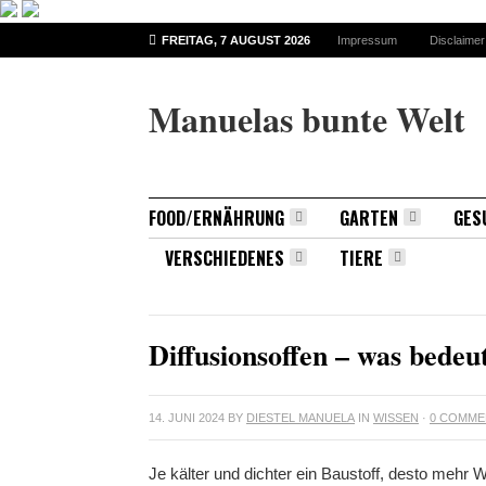
FREITAG, 7 AUGUST 2026
Impressum
Disclaimer
Manuelas bunte Welt
FOOD/ERNÄHRUNG
GARTEN
GES
VERSCHIEDENES
TIERE
BREAKING NEWS
Diffusionsoffen – was bedeu
14. JUNI 2024
BY
DIESTEL MANUELA
IN
WISSEN
·
0 COMME
Je kälter und dichter ein Baustoff, desto mehr