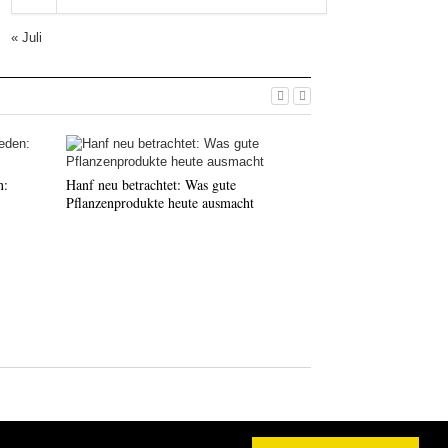
« Juli
n:
Hanf neu betrachtet: Was gute
Pflanzenprodukte heute ausmacht
Die richtige Haar