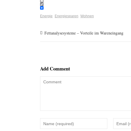
Print
Email
Copy
Link
Teilen
Energie
Energiesparen
Wohnen
Fettanalysesysteme – Vorteile im Wareneingang
Add Comment