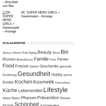
DC SUPER HERO GIRLS +
Gewinnspiel – Anzeige
SCHLAGWÖRTER
Bio
Beauty
Anti-Aging
Advent
Beruf
Abobox
Familie
Blumen
Ferien
Brandnooz
Feier
Food
Freizeit
Geschenke
Garten
gesunde
Gesundheit
Hobby
Ernährung
Iphone
Kochen
Kosmetik
Kinder
Körperpflege
Lifestyle
Küche
Lebensmittel
Prävention
Pflanzen
Natur
Reisen
Möbel
Schönheit
Rezepte
Schönheitspflege