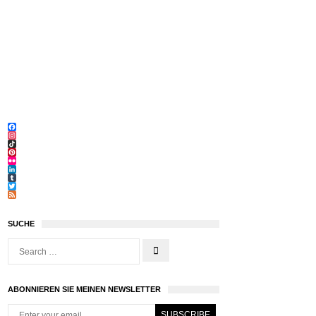
Facebook
Instagram
TikTok
Pinterest
Flickr
LinkedIn
Tumblr
Twitter
Feed
SUCHE
ABONNIEREN SIE MEINEN NEWSLETTER
SUBSCRIBE