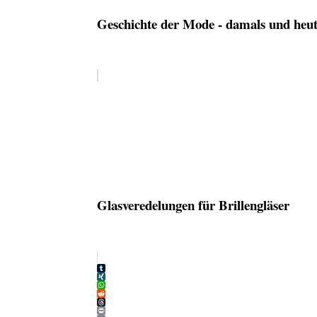
Geschichte der Mode - damals und heu
Glasveredelungen für Brillengläser
Tumblr
XING
WhatsApp
Reddit
Threads