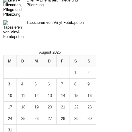
Lilien – Lilienarten, Pflege und
Pflanzung
Tapezieren von Vinyl-Fototapeten
August 2026
M
D
M
D
F
S
S
1
2
3
4
5
6
7
8
9
10
11
12
13
14
15
16
17
18
19
20
21
22
23
24
25
26
27
28
29
30
31