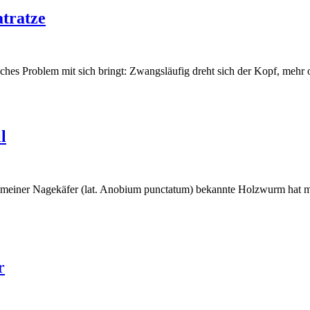
tratze
liches Problem mit sich bringt: Zwangsläufig dreht sich der Kopf, mehr
l
ner Nagekäfer (lat. Anobium punctatum) bekannte Holzwurm hat meis
r