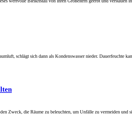
es wertvolle Bleikristall von ihren Großeltern geerbt und verstauen ihr
 Raumluft, schlägt sich dann als Kondenswasser nieder. Dauerfeuchte k
lten
nie den Zweck, die Räume zu beleuchten, um Unfälle zu vermeiden und 