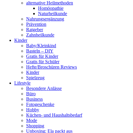
alternative Heilmethoden
Homöopathie
Naturheilkunde
Nahrungsergänzung
Prävention
Ratgeber
Zahnheilkunde
Kinder
Baby/Kleinkind
Basteln – DIY
Gratis für Kinder
Gratis für Schüler
Hefte/Broschüren Reviews
Kinder
Spielzeug
Lifestyle
Besondere Anlässe
Büro
Business
Fotogeschenke
Hobby
Küchen- und Haushaltsbedarf
Mode
Shopping
Unboxing: Ela packt aus