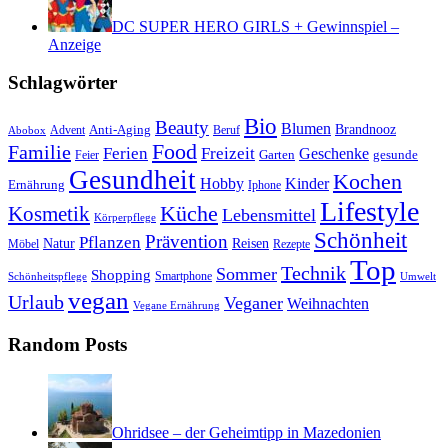
DC SUPER HERO GIRLS + Gewinnspiel –
Anzeige
Schlagwörter
Bio
Beauty
Blumen
Anti-Aging
Brandnooz
Advent
Beruf
Abobox
Food
Familie
Ferien
Freizeit
Geschenke
Garten
gesunde
Feier
Gesundheit
Kochen
Hobby
Kinder
Ernährung
Iphone
Lifestyle
Kosmetik
Küche
Lebensmittel
Körperpflege
Schönheit
Prävention
Pflanzen
Natur
Reisen
Rezepte
Möbel
Top
Technik
Sommer
Shopping
Schönheitspflege
Smartphone
Umwelt
vegan
Urlaub
Veganer
Weihnachten
Vegane Ernährung
Random Posts
Ohridsee – der Geheimtipp in Mazedonien