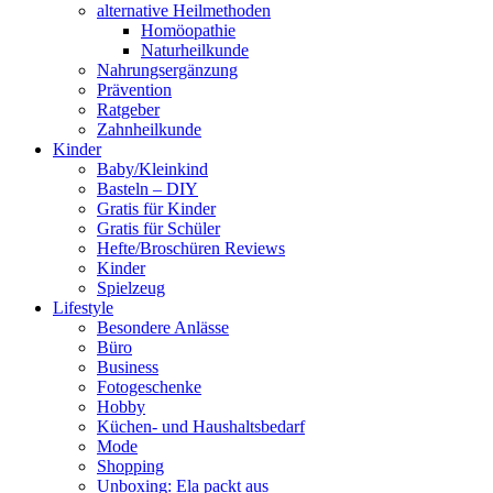
alternative Heilmethoden
Homöopathie
Naturheilkunde
Nahrungsergänzung
Prävention
Ratgeber
Zahnheilkunde
Kinder
Baby/Kleinkind
Basteln – DIY
Gratis für Kinder
Gratis für Schüler
Hefte/Broschüren Reviews
Kinder
Spielzeug
Lifestyle
Besondere Anlässe
Büro
Business
Fotogeschenke
Hobby
Küchen- und Haushaltsbedarf
Mode
Shopping
Unboxing: Ela packt aus