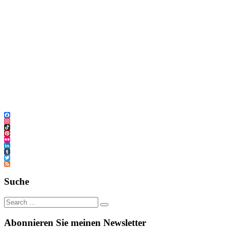
Facebook
Instagram
TikTok
Pinterest
Flickr
LinkedIn
Tumblr
Twitter
Feed
Suche
Abonnieren Sie meinen Newsletter