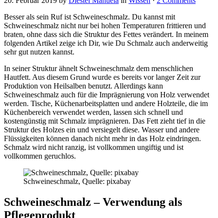
20. Februar 2019
by
Diestel Manuela
in
Wissen
·
2 Comments
Besser als sein Ruf ist Schweineschmalz. Du kannst mit
Schweineschmalz nicht nur bei hohen Temperaturen frittieren und
braten, ohne dass sich die Struktur des Fettes verändert. In meinem
folgenden Artikel zeige ich Dir, wie Du Schmalz auch anderweitig
sehr gut nutzen kannst.
In seiner Struktur ähnelt Schweineschmalz dem menschlichen
Hautfett. Aus diesem Grund wurde es bereits vor langer Zeit zur
Produktion von Heilsalben benutzt. Allerdings kann
Schweineschmalz auch für die Imprägnierung von Holz verwendet
werden. Tische, Küchenarbeitsplatten und andere Holzteile, die im
Küchenbereich verwendet werden, lassen sich schnell und
kostengünstig mit Schmalz imprägnieren. Das Fett zieht tief in die
Struktur des Holzes ein und versiegelt diese. Wasser und andere
Flüssigkeiten können danach nicht mehr in das Holz eindringen.
Schmalz wird nicht ranzig, ist vollkommen ungiftig und ist
vollkommen geruchlos.
Schweineschmalz, Quelle: pixabay
Schweineschmalz – Verwendung als
Pflegeprodukt