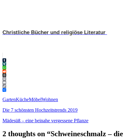
Christliche Bücher und religiöse Literatur
Tumblr
XING
WhatsApp
Reddit
Threads
Print
Email
Copy
Link
Teilen
Garten
Küche
Möbel
Wohnen
Die 7 schönsten Hochzeitstrends 2019
Mädesüß – eine beinahe vergessene Pflanze
2 thoughts on “
Schweineschmalz – die