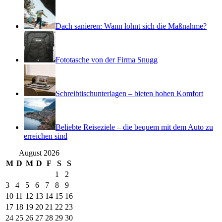
Dach sanieren: Wann lohnt sich die Maßnahme?
Fototasche von der Firma Snugg
Schreibtischunterlagen – bieten hohen Komfort
Beliebte Reiseziele – die bequem mit dem Auto zu
erreichen sind
August 2026
M
D
M
D
F
S
S
1
2
3
4
5
6
7
8
9
10
11
12
13
14
15
16
17
18
19
20
21
22
23
24
25
26
27
28
29
30