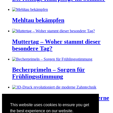
Mehltau bekämpfen
Muttertag – Woher stammt dieser
besondere Tag?
Becherprimeln – Sorgen für
Frühlingsstimmung
3D-Druck revolutioniert die moderne
Zahntechnik
This website uses cookies to ensure you get
the best experience on our website.