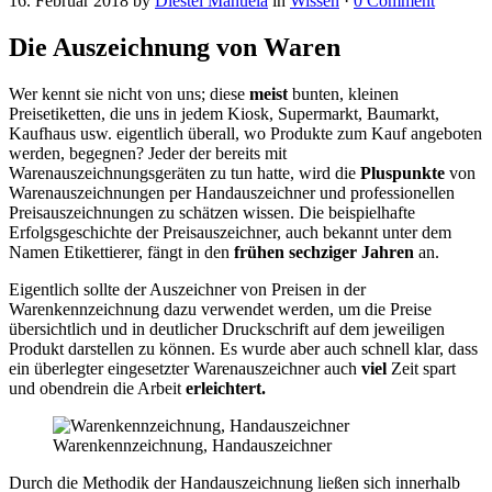
16. Februar 2018
by
Diestel Manuela
in
Wissen
·
0 Comment
Die Auszeichnung von Waren
Wer kennt sie nicht von uns; diese
meist
bunten, kleinen
Preisetiketten, die uns in jedem Kiosk, Supermarkt, Baumarkt,
Kaufhaus usw. eigentlich überall, wo Produkte zum Kauf angeboten
werden, begegnen? Jeder der bereits mit
Warenauszeichnungsgeräten zu tun hatte, wird die
Pluspunkte
von
Warenauszeichnungen per Handauszeichner und professionellen
Preisauszeichnungen zu schätzen wissen. Die beispielhafte
Erfolgsgeschichte der Preisauszeichner, auch bekannt unter dem
Namen Etikettierer, fängt in den
frühen sechziger Jahren
an.
Eigentlich sollte der Auszeichner von Preisen in der
Warenkennzeichnung dazu verwendet werden, um die Preise
übersichtlich und in deutlicher Druckschrift auf dem jeweiligen
Produkt darstellen zu können. Es wurde aber auch schnell klar, dass
ein überlegter eingesetzter Warenauszeichner auch
viel
Zeit spart
und obendrein die Arbeit
erleichtert.
Warenkennzeichnung, Handauszeichner
Durch die Methodik der Handauszeichnung ließen sich innerhalb