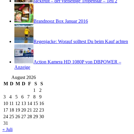
Jackfruit – der vielseitige Tropenstar – Teil 2
Brandnooz Box Januar 2016
Regenjacke: Worauf solltest Du beim Kauf achten
Action Kamera HD 1080P von DBPOWER –
Anzeige
August 2026
M
D
M
D
F
S
S
1
2
3
4
5
6
7
8
9
10
11
12
13
14
15
16
17
18
19
20
21
22
23
24
25
26
27
28
29
30
31
« Juli