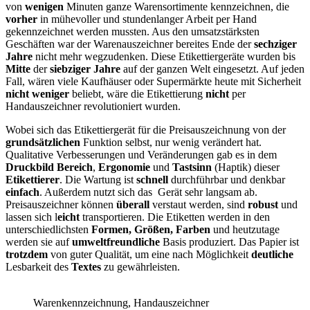
von
wenigen
Minuten ganze Warensortimente kennzeichnen, die
vorher
in mühevoller und stundenlanger Arbeit per Hand
gekennzeichnet werden mussten. Aus den umsatzstärksten
Geschäften war der Warenauszeichner bereites Ende der
sechziger
Jahre
nicht mehr wegzudenken. Diese Etikettiergeräte wurden bis
Mitte
der
siebziger Jahre
auf der ganzen Welt eingesetzt. Auf jeden
Fall, wären viele Kaufhäuser oder Supermärkte heute mit Sicherheit
nicht
weniger
beliebt, wäre die Etikettierung
nicht
per
Handauszeichner revolutioniert wurden.
Wobei sich das Etikettiergerät für die Preisauszeichnung von der
grundsätzlichen
Funktion selbst, nur wenig verändert hat.
Qualitative Verbesserungen und Veränderungen gab es in dem
Druckbild Bereich
,
Ergonomie
und
Tastsinn
(Haptik) dieser
Etikettierer
. Die Wartung ist
schnell
durchführbar und denkbar
einfach
. Außerdem nutzt sich das Gerät sehr langsam ab.
Preisauszeichner können
überall
verstaut werden, sind
robust
und
lassen sich l
eicht
transportieren. Die Etiketten werden in den
unterschiedlichsten
Formen, Größen, Farben
und heutzutage
werden sie auf
umweltfreundliche
Basis produziert. Das Papier ist
trotzdem
von guter Qualität, um eine nach Möglichkeit
deutliche
Lesbarkeit des
Textes
zu gewährleisten.
Warenkennzeichnung, Handauszeichner