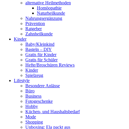
alternative Heilmethoden
Homöopathie
Naturheilkunde
Nahrungsergänzung
Prävention
Ratgeber
Zahnheilkunde
Kinder
Baby/Kleinkind
Basteln – DIY
Gratis für Kinder
Gratis für Schüler
Hefte/Broschüren Reviews
Kinder
Spielzeug
Lifestyle
Besondere Anlässe
Büro
Business
Fotogeschenke
Hobby
Küchen- und Haushaltsbedarf
Mode
Shopping
Unboxing: Ela packt aus