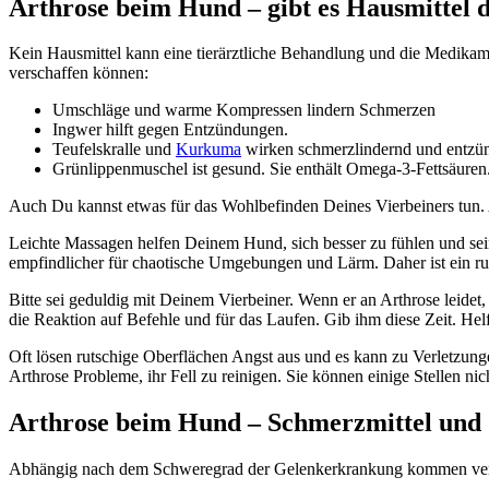
Arthrose beim Hund – gibt es Hausmittel 
Kein Hausmittel kann eine tierärztliche Behandlung und die Medikame
verschaffen können:
Umschläge und warme Kompressen lindern Schmerzen
Ingwer hilft gegen Entzündungen.
Teufelskralle und
Kurkuma
wirken schmerzlindernd und entz
Grünlippenmuschel ist gesund. Sie enthält Omega-3-Fettsäuren
Auch Du kannst etwas für das Wohlbefinden Deines Vierbeiners tun. A
Leichte Massagen helfen Deinem Hund, sich besser zu fühlen und sei
empfindlicher für chaotische Umgebungen und Lärm. Daher ist ein 
Bitte sei geduldig mit Deinem Vierbeiner. Wenn er an Arthrose leidet
die Reaktion auf Befehle und für das Laufen. Gib ihm diese Zeit. Hel
Oft lösen rutschige Oberflächen Angst aus und es kann zu Verletzun
Arthrose Probleme, ihr Fell zu reinigen. Sie können einige Stellen n
Arthrose beim Hund – Schmerzmittel und
Abhängig nach dem Schweregrad der Gelenkerkrankung kommen versc