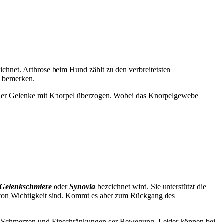
ichnet. Arthrose beim Hund zählt zu den verbreitetsten
m bemerken.
n der Gelenke mit Knorpel überzogen. Wobei das Knorpelgewebe
Gelenkschmiere
oder
Synovia
bezeichnet wird. Sie unterstützt die
von Wichtigkeit sind. Kommt es aber zum Rückgang des
sind Schmerzen und Einschränkungen der Bewegung. Leider können bei