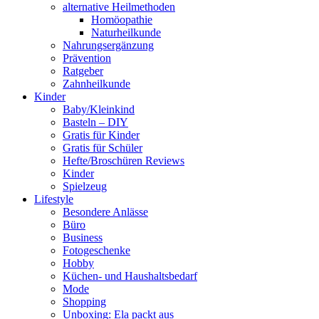
alternative Heilmethoden
Homöopathie
Naturheilkunde
Nahrungsergänzung
Prävention
Ratgeber
Zahnheilkunde
Kinder
Baby/Kleinkind
Basteln – DIY
Gratis für Kinder
Gratis für Schüler
Hefte/Broschüren Reviews
Kinder
Spielzeug
Lifestyle
Besondere Anlässe
Büro
Business
Fotogeschenke
Hobby
Küchen- und Haushaltsbedarf
Mode
Shopping
Unboxing: Ela packt aus