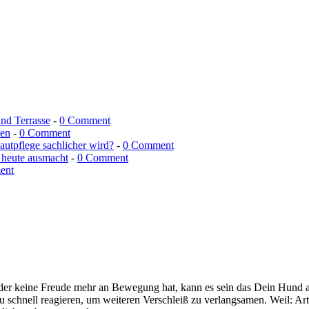
und Terrasse
-
0 Comment
men
-
0 Comment
utpflege sachlicher wird?
-
0 Comment
 heute ausmacht
-
0 Comment
ent
 keine Freude mehr an Bewegung hat, kann es sein das Dein Hund an Ar
 Du schnell reagieren, um weiteren Verschleiß zu verlangsamen. Weil: A