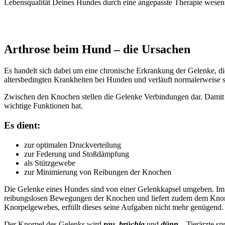
Lebensqualität Deines Hundes durch eine angepasste Therapie wesent
Arthrose beim Hund – die Ursachen
Es handelt sich dabei um eine chronische Erkrankung der Gelenke, die
altersbedingten Krankheiten bei Hunden und verläuft normalerweise s
Zwischen den Knochen stellen die Gelenke Verbindungen dar. Damit
wichtige Funktionen hat.
Es dient:
zur optimalen Druckverteilung
zur Federung und Stoßdämpfung
als Stützgewebe
zur Minimierung von Reibungen der Knochen
Die Gelenke eines Hundes sind von einer Gelenkkapsel umgeben. Im In
reibungslosen Bewegungen der Knochen und liefert zudem dem Knorp
Knorpelgewebes, erfüllt dieses seine Aufgaben nicht mehr genügend.
Der Knorpel des Gelenks wird
rau, brüchig
und
dünn
– Tierärzte sp