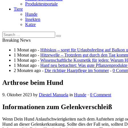
Produkttestportale
Tiere
Hunde
Insekten
Katze
Breaking News
1 Monat ago -
Hibiskus – sorgt für Urlaubsfeeling auf Balkon 
1 Monat ago -
Hitzewelle – Trotzdem gut durch den Tag kom
1 Monat ago -
Wissenschaftliche Kosmetik für jeden: Warum Ha
1 Monat ago -
Hanf neu betrachtet: Was gute Pflanzenprodukte
2 Monaten ago -
Die richtige Haarpflege im Sommer
-
0 Comm
Arthrose beim Hund
9. Oktober 2023
by
Diestel Manuela
in
Hunde
·
0 Comment
Informationen zum Gelenkverschleiß
Wenn Dein Hund Anlaufschwierigkeiten nach dem Aufstehen zeigt oder
Hund an dieser Gelenkerkrankung. Sollte dies der Fall sein, solltest