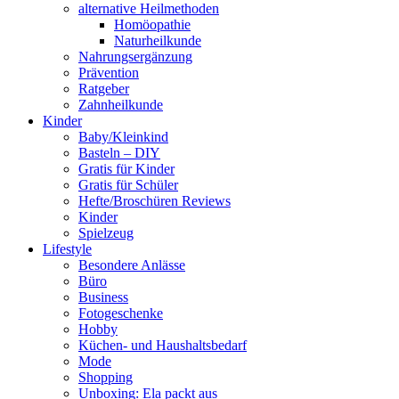
alternative Heilmethoden
Homöopathie
Naturheilkunde
Nahrungsergänzung
Prävention
Ratgeber
Zahnheilkunde
Kinder
Baby/Kleinkind
Basteln – DIY
Gratis für Kinder
Gratis für Schüler
Hefte/Broschüren Reviews
Kinder
Spielzeug
Lifestyle
Besondere Anlässe
Büro
Business
Fotogeschenke
Hobby
Küchen- und Haushaltsbedarf
Mode
Shopping
Unboxing: Ela packt aus