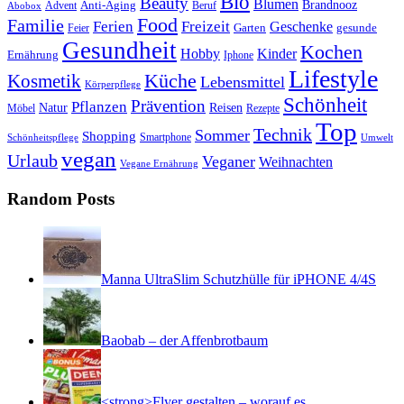
Bio
Beauty
Blumen
Anti-Aging
Brandnooz
Advent
Beruf
Abobox
Food
Familie
Ferien
Freizeit
Geschenke
Garten
gesunde
Feier
Gesundheit
Kochen
Hobby
Kinder
Ernährung
Iphone
Lifestyle
Kosmetik
Küche
Lebensmittel
Körperpflege
Schönheit
Prävention
Pflanzen
Natur
Reisen
Rezepte
Möbel
Top
Technik
Sommer
Shopping
Schönheitspflege
Smartphone
Umwelt
vegan
Urlaub
Veganer
Weihnachten
Vegane Ernährung
Random Posts
Manna UltraSlim Schutzhülle für iPHONE 4/4S
Baobab – der Affenbrotbaum
<strong>Flyer gestalten – worauf es