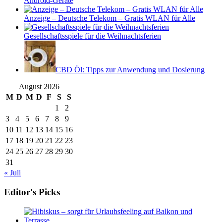
Android-Geräte
Anzeige – Deutsche Telekom – Gratis WLAN für Alle
Gesellschaftsspiele für die Weihnachtsferien
CBD Öl: Tipps zur Anwendung und Dosierung
August 2026
M
D
M
D
F
S
S
1
2
3
4
5
6
7
8
9
10
11
12
13
14
15
16
17
18
19
20
21
22
23
24
25
26
27
28
29
30
31
« Juli
Editor's Picks