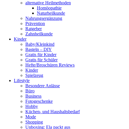
alternative Heilmethoden
Homöopathie
Naturheilkunde
Nahrungsergänzung
Prävention
Ratgeber
Zahnheilkunde
Kinder
Baby/Kleinkind
Basteln – DIY
Gratis für Kinder
Gratis für Schüler
Hefte/Broschüren Reviews
Kinder
Spielzeug
Lifestyle
Besondere Anlässe
Büro
Business
Fotogeschenke
Hobby
Küchen- und Haushaltsbedarf
Mode
Shopping
Unboxing: Ela packt aus