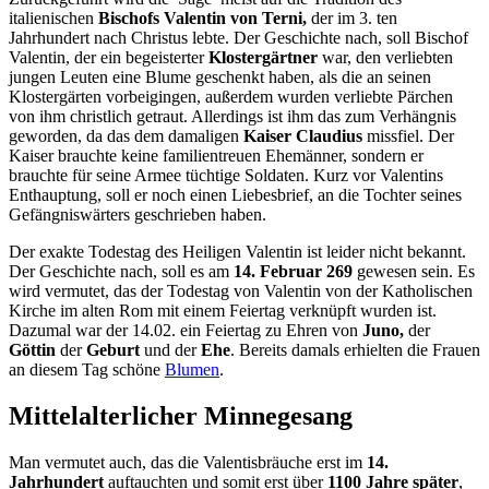
italienischen
Bischofs Valentin von Terni,
der im 3. ten
Jahrhundert nach Christus lebte. Der Geschichte nach, soll Bischof
Valentin, der ein begeisterter
Klostergärtner
war, den verliebten
jungen Leuten eine Blume geschenkt haben, als die an seinen
Klostergärten vorbeigingen, außerdem wurden verliebte Pärchen
von ihm christlich getraut. Allerdings ist ihm das zum Verhängnis
geworden, da das dem damaligen
Kaiser Claudius
missfiel. Der
Kaiser brauchte keine familientreuen Ehemänner, sondern er
brauchte für seine Armee tüchtige Soldaten. Kurz vor Valentins
Enthauptung, soll er noch einen Liebesbrief, an die Tochter seines
Gefängniswärters geschrieben haben.
Der exakte Todestag des Heiligen Valentin ist leider nicht bekannt.
Der Geschichte nach, soll es am
14. Februar 269
gewesen sein. Es
wird vermutet, das der Todestag von Valentin von der Katholischen
Kirche im alten Rom mit einem Feiertag verknüpft wurden ist.
Dazumal war der 14.02. ein Feiertag zu Ehren von
Juno,
der
Göttin
der
Geburt
und der
Ehe
. Bereits damals erhielten die Frauen
an diesem Tag schöne
Blumen
.
Mittelalterlicher Minnegesang
Man vermutet auch, das die Valentisbräuche erst im
14.
Jahrhundert
auftauchten und somit erst über
1100 Jahre später
,