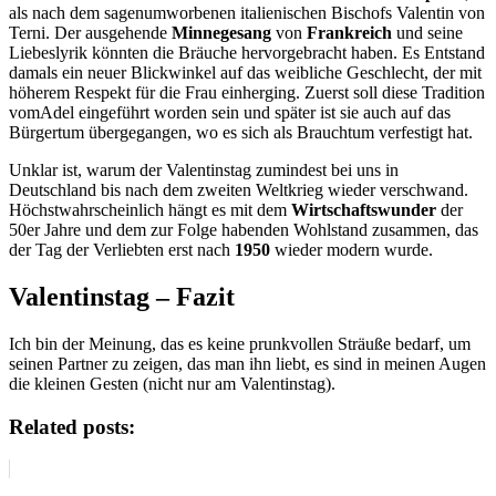
als nach dem sagenumworbenen italienischen Bischofs Valentin von
Terni. Der ausgehende
Minnegesang
von
Frankreich
und seine
Liebeslyrik könnten die Bräuche hervorgebracht haben. Es Entstand
damals ein neuer Blickwinkel auf das weibliche Geschlecht, der mit
höherem Respekt für die Frau einherging. Zuerst soll diese Tradition
vomAdel eingeführt worden sein und später ist sie auch auf das
Bürgertum übergegangen, wo es sich als Brauchtum verfestigt hat.
Unklar ist, warum der Valentinstag zumindest bei uns in
Deutschland bis nach dem zweiten Weltkrieg wieder verschwand.
Höchstwahrscheinlich hängt es mit dem
Wirtschaftswunder
der
50er Jahre und dem zur Folge habenden Wohlstand zusammen, das
der Tag der Verliebten erst nach
1950
wieder modern wurde.
Valentinstag – Fazit
Ich bin der Meinung, das es keine prunkvollen Sträuße bedarf, um
seinen Partner zu zeigen, das man ihn liebt, es sind in meinen Augen
die kleinen Gesten (nicht nur am Valentinstag).
Related posts: