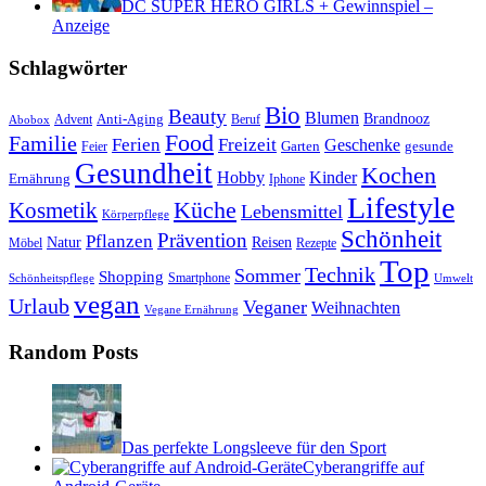
DC SUPER HERO GIRLS + Gewinnspiel –
Anzeige
Schlagwörter
Bio
Beauty
Blumen
Anti-Aging
Brandnooz
Advent
Beruf
Abobox
Food
Familie
Ferien
Freizeit
Geschenke
Garten
gesunde
Feier
Gesundheit
Kochen
Hobby
Kinder
Ernährung
Iphone
Lifestyle
Kosmetik
Küche
Lebensmittel
Körperpflege
Schönheit
Prävention
Pflanzen
Natur
Reisen
Rezepte
Möbel
Top
Technik
Sommer
Shopping
Schönheitspflege
Smartphone
Umwelt
vegan
Urlaub
Veganer
Weihnachten
Vegane Ernährung
Random Posts
Das perfekte Longsleeve für den Sport
Cyberangriffe auf