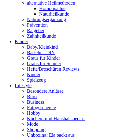
alternative Heilmethoden
Homöopathie
Naturheilkunde
Nahrungsergänzung
Prävention
Ratgeber
Zahnheilkunde
Kinder
Baby/Kleinkind
Basteln – DIY
Gratis für Kinder
Gratis für Schüler
Hefte/Broschüren Reviews
Kinder
Spielzeug
Lifestyle
Besondere Anlässe
Büro
Business
Fotogeschenke
Hobby
Küchen- und Haushaltsbedarf
Mode
Shopping
Unboxing: Ela packt aus