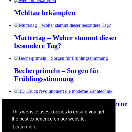
Mehltau bekämpfen
Muttertag – Woher stammt dieser
besondere Tag?
Becherprimeln – Sorgen für
Frühlingsstimmung
3D-Druck revolutioniert die moderne
Zahntechnik
This website uses cookies to ensure you get
the best experience on our website.
Learn more