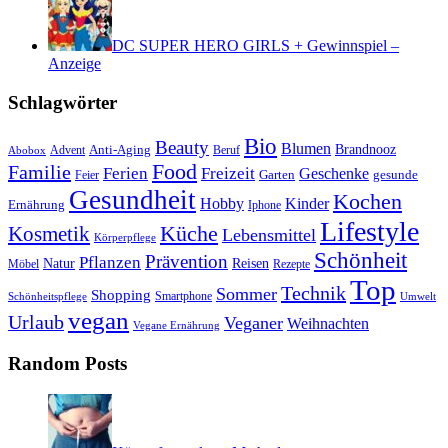
DC SUPER HERO GIRLS + Gewinnspiel –
Anzeige
Schlagwörter
Bio
Beauty
Blumen
Anti-Aging
Brandnooz
Advent
Beruf
Abobox
Food
Familie
Ferien
Freizeit
Geschenke
Garten
gesunde
Feier
Gesundheit
Kochen
Hobby
Kinder
Ernährung
Iphone
Lifestyle
Kosmetik
Küche
Lebensmittel
Körperpflege
Schönheit
Prävention
Pflanzen
Natur
Reisen
Rezepte
Möbel
Top
Technik
Sommer
Shopping
Schönheitspflege
Smartphone
Umwelt
vegan
Urlaub
Veganer
Weihnachten
Vegane Ernährung
Random Posts