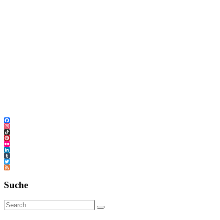
Facebook
Instagram
TikTok
Pinterest
Flickr
LinkedIn
Tumblr
Twitter
Feed
Suche