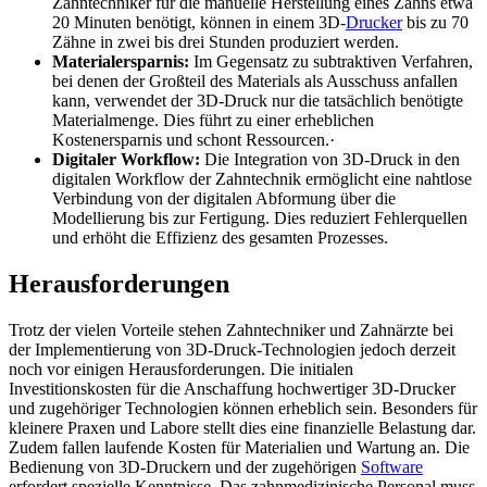
Zahntechniker für die manuelle Herstellung eines Zahns etwa
20 Minuten benötigt, können in einem 3D-
Drucker
bis zu 70
Zähne in zwei bis drei Stunden produziert werden.
Materialersparnis:
Im Gegensatz zu subtraktiven Verfahren,
bei denen der Großteil des Materials als Ausschuss anfallen
kann, verwendet der 3D-Druck nur die tatsächlich benötigte
Materialmenge. Dies führt zu einer erheblichen
Kostenersparnis und schont Ressourcen.·
Digitaler Workflow:
Die Integration von 3D-Druck in den
digitalen Workflow der Zahntechnik ermöglicht eine nahtlose
Verbindung von der digitalen Abformung über die
Modellierung bis zur Fertigung. Dies reduziert Fehlerquellen
und erhöht die Effizienz des gesamten Prozesses.
Herausforderungen
Trotz der vielen Vorteile stehen Zahntechniker und Zahnärzte bei
der Implementierung von 3D-Druck-Technologien jedoch derzeit
noch vor einigen Herausforderungen. Die initialen
Investitionskosten für die Anschaffung hochwertiger 3D-Drucker
und zugehöriger Technologien können erheblich sein. Besonders für
kleinere Praxen und Labore stellt dies eine finanzielle Belastung dar.
Zudem fallen laufende Kosten für Materialien und Wartung an. Die
Bedienung von 3D-Druckern und der zugehörigen
Software
erfordert spezielle Kenntnisse. Das zahnmedizinische Personal muss