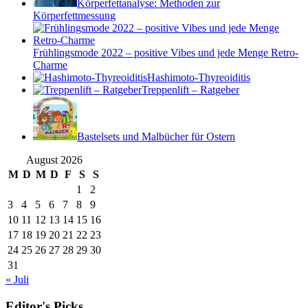
Körperfettanalyse: Methoden zur
Körperfettmessung
Frühlingsmode 2022 – positive Vibes und jede Menge Retro-
Charme
Hashimoto-Thyreoiditis
Treppenlift – Ratgeber
Bastelsets und Malbücher für Ostern
August 2026
M
D
M
D
F
S
S
1
2
3
4
5
6
7
8
9
10
11
12
13
14
15
16
17
18
19
20
21
22
23
24
25
26
27
28
29
30
31
« Juli
Editor's Picks