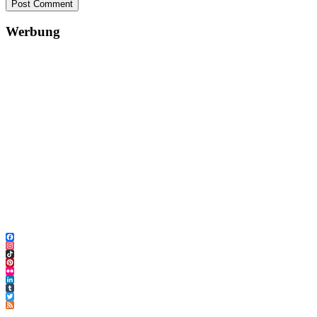
Post Comment
Werbung
Facebook
Instagram
TikTok
Pinterest
Flickr
LinkedIn
Tumblr
Twitter
Feed