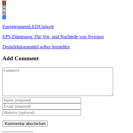
Reddit
Threads
Print
Email
Copy
Link
Teilen
Energiesparen
LED
Umwelt
EPS-Dämmung: Die Vor- und Nachteile von Styropor
Desinfektionsmittel selber herstellen
Add Comment