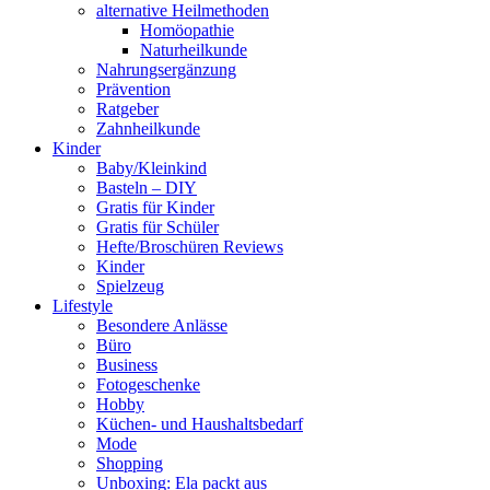
alternative Heilmethoden
Homöopathie
Naturheilkunde
Nahrungsergänzung
Prävention
Ratgeber
Zahnheilkunde
Kinder
Baby/Kleinkind
Basteln – DIY
Gratis für Kinder
Gratis für Schüler
Hefte/Broschüren Reviews
Kinder
Spielzeug
Lifestyle
Besondere Anlässe
Büro
Business
Fotogeschenke
Hobby
Küchen- und Haushaltsbedarf
Mode
Shopping
Unboxing: Ela packt aus