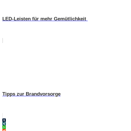
LED-Leisten für mehr Gemütlichkeit
Tipps zur Brandvorsorge
Tumblr
XING
WhatsApp