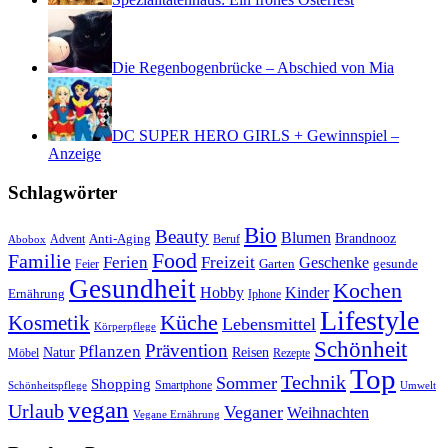
Die Regenbogenbrücke – Abschied von Mia
DC SUPER HERO GIRLS + Gewinnspiel –
Anzeige
Schlagwörter
Bio
Beauty
Blumen
Anti-Aging
Brandnooz
Advent
Beruf
Abobox
Food
Familie
Ferien
Freizeit
Geschenke
Garten
gesunde
Feier
Gesundheit
Kochen
Hobby
Kinder
Ernährung
Iphone
Lifestyle
Kosmetik
Küche
Lebensmittel
Körperpflege
Schönheit
Prävention
Pflanzen
Natur
Reisen
Rezepte
Möbel
Top
Technik
Sommer
Shopping
Schönheitspflege
Smartphone
Umwelt
vegan
Urlaub
Veganer
Weihnachten
Vegane Ernährung