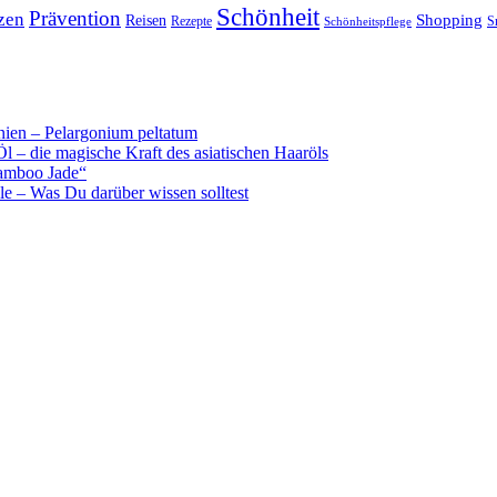
Schönheit
Prävention
zen
Shopping
Reisen
Rezepte
Schönheitspflege
S
ien – Pelargonium peltatum
l – die magische Kraft des asiatischen Haaröls
amboo Jade“
e – Was Du darüber wissen solltest