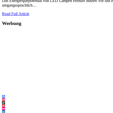
Das Energiesparpotential von LED Lampen effektiv nutzen Vor fast el
umgangssprachlich…
Read Full Article
Werbung
Facebook
Instagram
TikTok
Pinterest
Flickr