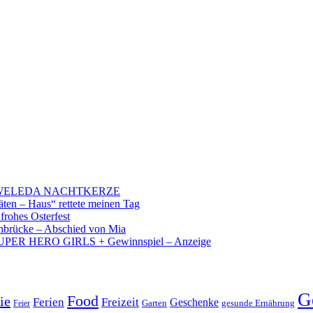
 – WELEDA NACHTKERZE
äten – Haus“ rettete meinen Tag
 frohes Osterfest
brücke – Abschied von Mia
PER HERO GIRLS + Gewinnspiel – Anzeige
G
Food
ie
Ferien
Freizeit
Geschenke
Garten
gesunde Ernährung
Feier