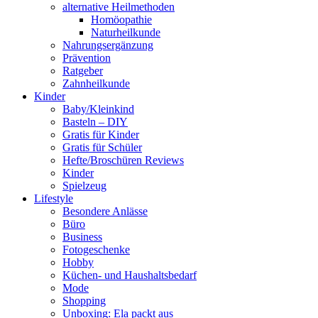
alternative Heilmethoden
Homöopathie
Naturheilkunde
Nahrungsergänzung
Prävention
Ratgeber
Zahnheilkunde
Kinder
Baby/Kleinkind
Basteln – DIY
Gratis für Kinder
Gratis für Schüler
Hefte/Broschüren Reviews
Kinder
Spielzeug
Lifestyle
Besondere Anlässe
Büro
Business
Fotogeschenke
Hobby
Küchen- und Haushaltsbedarf
Mode
Shopping
Unboxing: Ela packt aus