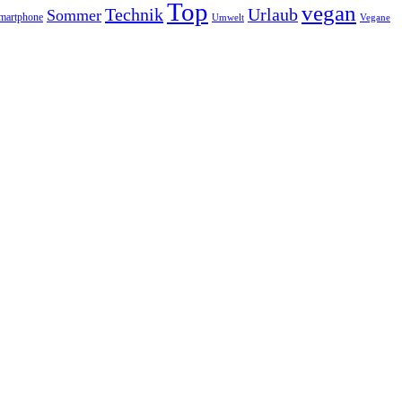
Top
vegan
Technik
Urlaub
Sommer
martphone
Vegane
Umwelt