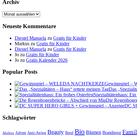
Archiv
Archiv
Neueste Kommentare
Diestel Manuela
zu
Gratis für Kinder
Markus
zu
Gratis für Kinder
Diestel Manuela
zu
Gratis für Kinder
Jo
zu
Gratis für Kinder
Jo
zu
Gratis Kalender 2026
Popular Posts
Gewinnspiel
Das „Spezialit
Spezialitätenhaus: Ein
Die Regenbogen
DC SU
Schlagwörter
Bio
Famil
Beauty
Blumen
Anti-Aging
Brandnooz
Advent
Beruf
Abobox