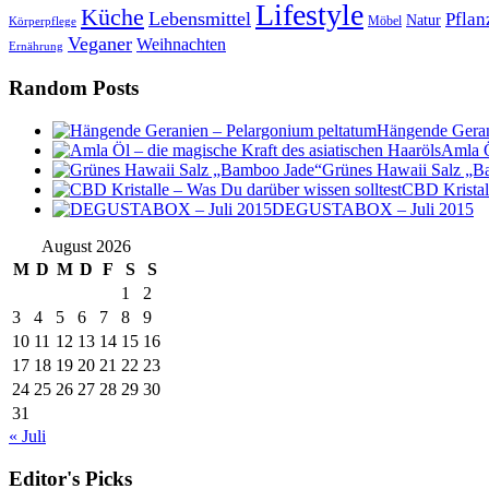
Lifestyle
Küche
Lebensmittel
Pflan
Natur
Möbel
Körperpflege
Veganer
Weihnachten
Ernährung
Random Posts
Hängende Geran
Amla Ö
Grünes Hawaii Salz „B
CBD Kristall
DEGUSTABOX – Juli 2015
August 2026
M
D
M
D
F
S
S
1
2
3
4
5
6
7
8
9
10
11
12
13
14
15
16
17
18
19
20
21
22
23
24
25
26
27
28
29
30
31
« Juli
Editor's Picks