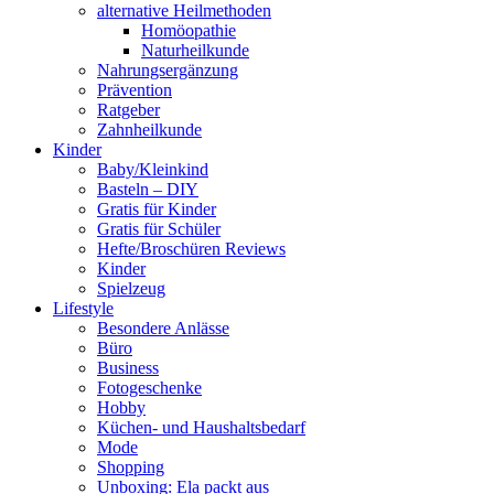
alternative Heilmethoden
Homöopathie
Naturheilkunde
Nahrungsergänzung
Prävention
Ratgeber
Zahnheilkunde
Kinder
Baby/Kleinkind
Basteln – DIY
Gratis für Kinder
Gratis für Schüler
Hefte/Broschüren Reviews
Kinder
Spielzeug
Lifestyle
Besondere Anlässe
Büro
Business
Fotogeschenke
Hobby
Küchen- und Haushaltsbedarf
Mode
Shopping
Unboxing: Ela packt aus