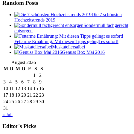
Random Posts
Die 7 schönsten
Hochzeitstrends 2019
Sondermüll fachgerecht
entsorgen
Fettarme Ernährung: Mit diesen Tipps gelingt es sofort!
Muskatellersalbei
Genuss Box Mai 2016
August 2026
M
D
M
D
F
S
S
1
2
3
4
5
6
7
8
9
10
11
12
13
14
15
16
17
18
19
20
21
22
23
24
25
26
27
28
29
30
31
« Juli
Editor's Picks