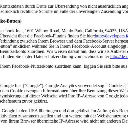
ontaktdaten durch Dritte zur Übersendung von nicht ausdrücklich ang
ausdrücklich rechtliche Schritte im Falle der unverlangten Zusendung 
ike-Button)
Facebook Inc., 1601 Willow Road, Menlo Park, California, 94025, USA
Übersicht über die Facebook-Plugins finden Sie hier:
http://developers
Verbindung zwischen Ihrem Browser und dem Facebook-Server hergestellt
tton” anklicken während Sie in Ihrem Facebook-Account eingeloggt sin
nutzerkonto zuordnen. Wir weisen darauf hin, dass wir als Anbieter d
u finden Sie in der Datenschutzerklärung von facebook unter
http://de
Ihrem Facebook-Nutzerkonto zuordnen kann, loggen Sie sich bitte au
 Google Inc. (“Google”). Google Analytics verwendet sog. “Cookies”, 
h den Cookie erzeugten Informationen über Ihre Benutzung dieser Web
onymisierung auf dieser Webseite wird Ihre IP-Adresse von Google jedo
chaftsraum zuvor gekürzt.
n Google in den USA übertragen und dort gekürzt. Im Auftrag des Betr
aktivitäten zusammenzustellen und um weitere mit der Websitenutzung
 von Ihrem Browser übermittelte IP-Adresse wird nicht mit anderen 