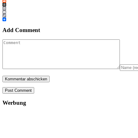
WhatsApp
Reddit
Threads
Print
Email
Copy
Link
Teilen
Add Comment
Post Comment
Werbung