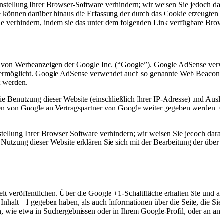
tellung Ihrer Browser-Software verhindern; wir weisen Sie jedoch dara
 können darüber hinaus die Erfassung der durch das Cookie erzeugten 
 verhindern, indem sie das unter dem folgenden Link verfügbare Brows
 von Werbeanzeigen der Google Inc. (“Google”). Google AdSense verw
e ermöglicht. Google AdSense verwendet auch so genannte Web Beacon
t werden.
e Benutzung dieser Website (einschließlich Ihrer IP-Adresse) und Au
en von Google an Vertragspartner von Google weiter gegeben werden. 
tellung Ihrer Browser Software verhindern; wir weisen Sie jedoch darau
Nutzung dieser Website erklären Sie sich mit der Bearbeitung der übe
it veröffentlichen. Über die Google +1-Schaltfläche erhalten Sie und a
n Inhalt +1 gegeben haben, als auch Informationen über die Seite, die
wie etwa in Suchergebnissen oder in Ihrem Google-Profil, oder an and