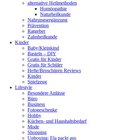
alternative Heilmethoden
Homöopathie
Naturheilkunde
Nahrungsergänzung
Prävention
Ratgeber
Zahnheilkunde
Kinder
Baby/Kleinkind
Basteln – DIY
Gratis für Kinder
Gratis für Schüler
Hefte/Broschüren Reviews
Kinder
Spielzeug
Lifestyle
Besondere Anlässe
Büro
Business
Fotogeschenke
Hobby
Küchen- und Haushaltsbedarf
Mode
Shopping
Unboxing: Ela packt aus