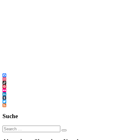
Facebook
Instagram
TikTok
Pinterest
Flickr
LinkedIn
Tumblr
Twitter
Feed
Suche