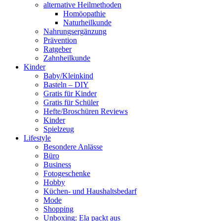
alternative Heilmethoden
Homöopathie
Naturheilkunde
Nahrungsergänzung
Prävention
Ratgeber
Zahnheilkunde
Kinder
Baby/Kleinkind
Basteln – DIY
Gratis für Kinder
Gratis für Schüler
Hefte/Broschüren Reviews
Kinder
Spielzeug
Lifestyle
Besondere Anlässe
Büro
Business
Fotogeschenke
Hobby
Küchen- und Haushaltsbedarf
Mode
Shopping
Unboxing: Ela packt aus