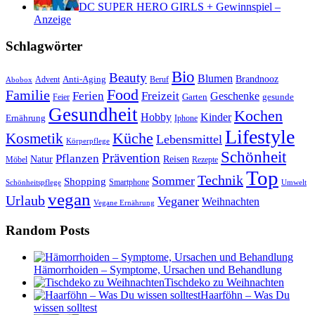
DC SUPER HERO GIRLS + Gewinnspiel –
Anzeige
Schlagwörter
Bio
Beauty
Blumen
Anti-Aging
Brandnooz
Advent
Beruf
Abobox
Food
Familie
Ferien
Freizeit
Geschenke
Garten
gesunde
Feier
Gesundheit
Kochen
Hobby
Kinder
Ernährung
Iphone
Lifestyle
Kosmetik
Küche
Lebensmittel
Körperpflege
Schönheit
Prävention
Pflanzen
Natur
Reisen
Rezepte
Möbel
Top
Technik
Sommer
Shopping
Schönheitspflege
Smartphone
Umwelt
vegan
Urlaub
Veganer
Weihnachten
Vegane Ernährung
Random Posts
Hämorrhoiden – Symptome, Ursachen und Behandlung
Tischdeko zu Weihnachten
Haarföhn – Was Du
wissen solltest