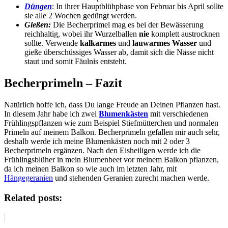
Düngen
: In ihrer Hauptblühphase von Februar bis April sollte
sie alle 2 Wochen gedüngt werden.
Gießen:
Die Becherprimel mag es bei der Bewässerung
reichhaltig, wobei ihr Wurzelballen
nie
komplett austrocknen
sollte. Verwende
kalkarmes
und
lauwarmes Wasser
und
gieße überschüssiges Wasser ab, damit sich die Nässe nicht
staut und somit Fäulnis entsteht.
Becherprimeln – Fazit
Natürlich hoffe ich, dass Du lange Freude an Deinen Pflanzen hast.
In diesem Jahr habe ich zwei
Blumenkästen
mit verschiedenen
Frühlingspflanzen wie zum Beispiel Stiefmütterchen und normalen
Primeln auf meinem Balkon. Becherprimeln gefallen mir auch sehr,
deshalb werde ich meine Blumenkästen noch mit 2 oder 3
Becherprimeln ergänzen. Nach den Eisheiligen werde ich die
Frühlingsblüher in mein Blumenbeet vor meinem Balkon pflanzen,
da ich meinen Balkon so wie auch im letzten Jahr, mit
Hängegeranien
und stehenden Geranien zurecht machen werde.
Related posts: