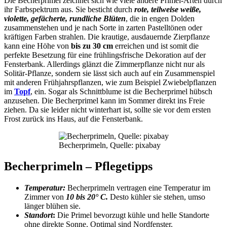
Die Becherprimel zeichnet sich wie viele andere Primel-Arten durch
ihr Farbspektrum aus. Sie besticht durch
rote, teilweise weiße,
violette,
gefächerte, rundliche Blüten
, die in engen Dolden
zusammenstehen und je nach Sorte in zarten Pastelltönen oder
kräftigen Farben strahlen. Die krautige, ausdauernde Zierpflanze
kann eine Höhe von
bis zu 30 cm
erreichen und ist somit die
perfekte Besetzung für eine frühlingsfrische Dekoration auf der
Fensterbank. Allerdings glänzt die Zimmerpflanze nicht nur als
Solitär-Pflanze, sondern sie lässt sich auch auf ein Zusammenspiel
mit anderen Frühjahrspflanzen, wie zum Beispiel Zwiebelpflanzen
im
Topf
, ein. Sogar als Schnittblume ist die Becherprimel hübsch
anzusehen. Die Becherprimel kann im Sommer direkt ins Freie
ziehen. Da sie leider nicht winterhart ist, sollte sie vor dem ersten
Frost zurück ins Haus, auf die Fensterbank.
Becherprimeln, Quelle: pixabay
Becherprimeln – Pflegetipps
Temperatur:
Becherprimeln vertragen eine Temperatur im
Zimmer von
10 bis 20° C.
Desto kühler sie stehen, umso
länger blühen sie.
Standort
:
Die Primel bevorzugt kühle und helle Standorte
ohne direkte Sonne. Optimal sind Nordfenster.