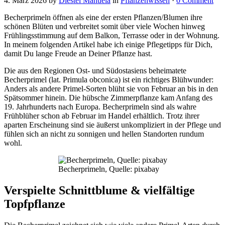
4. März 2026
by
Diestel Manuela
in
Pflanzenwissen
·
0 Comment
Becherprimeln öffnen als eine der ersten Pflanzen/Blumen ihre
schönen Blüten und verbreitet somit über viele Wochen hinweg
Frühlingsstimmung auf dem Balkon, Terrasse oder in der Wohnung.
In meinem folgenden Artikel habe ich einige Pflegetipps für Dich,
damit Du lange Freude an Deiner Pflanze hast.
Die aus den Regionen Ost- und Südostasiens beheimatete
Becherprimel (lat. Primula obconica) ist ein richtiges Blühwunder:
Anders als andere Primel-Sorten blüht sie von Februar an bis in den
Spätsommer hinein. Die hübsche Zimmerpflanze kam Anfang des
19. Jahrhunderts nach Europa. Becherprimeln sind als wahre
Frühblüher schon ab Februar im Handel erhältlich. Trotz ihrer
aparten Erscheinung sind sie äußerst unkompliziert in der Pflege und
fühlen sich an nicht zu sonnigen und hellen Standorten rundum
wohl.
Becherprimeln, Quelle: pixabay
Verspielte Schnittblume & vielfältige
Topfpflanze