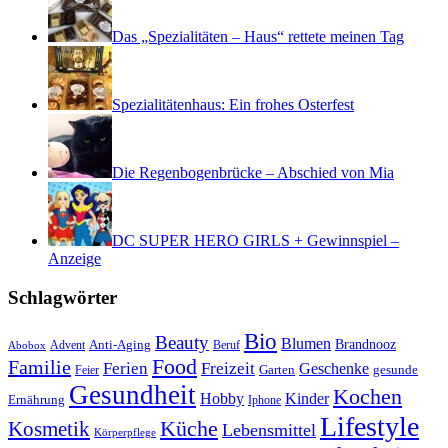
Das „Spezialitäten – Haus“ rettete meinen Tag
Spezialitätenhaus: Ein frohes Osterfest
Die Regenbogenbrücke – Abschied von Mia
DC SUPER HERO GIRLS + Gewinnspiel –
Anzeige
Schlagwörter
Bio
Beauty
Blumen
Anti-Aging
Brandnooz
Advent
Beruf
Abobox
Food
Familie
Ferien
Freizeit
Geschenke
Garten
gesunde
Feier
Gesundheit
Kochen
Hobby
Kinder
Ernährung
Iphone
Lifestyle
Kosmetik
Küche
Lebensmittel
Körperpflege