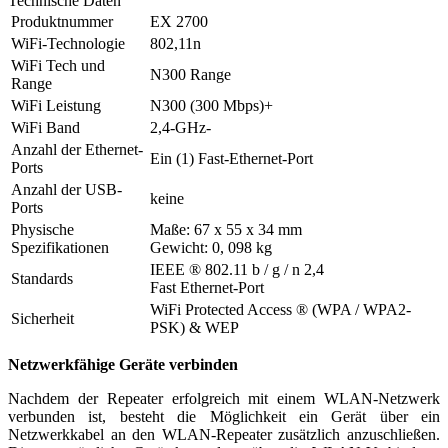
Technische Daten
Produktnummer
EX 2700
WiFi-Technologie
802,11n
WiFi Tech und
N300 Range
Range
WiFi Leistung
N300 (300 Mbps)+
WiFi Band
2,4-GHz-
Anzahl der Ethernet-
Ein (1) Fast-Ethernet-Port
Ports
Anzahl der USB-
keine
Ports
Physische
Maße: 67 x 55 x 34 mm
Spezifikationen
Gewicht: 0, 098 kg
IEEE ® 802.11 b / g / n 2,4
Standards
Fast Ethernet-Port
WiFi Protected Access ® (WPA / WPA2-
Sicherheit
PSK) & WEP
Netzwerkfähige Geräte verbinden
Nachdem der Repeater erfolgreich mit einem WLAN-Netzwerk
verbunden ist, besteht die Möglichkeit ein Gerät über ein
Netzwerkkabel an den WLAN-Repeater zusätzlich anzuschließen.