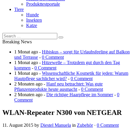
Produkttestportale
Tiere
Hunde
Insekten
Katze
Breaking News
1 Monat ago -
Hibiskus – sorgt für Urlaubsfeeling auf Balkon
und Terrasse
-
0 Comment
1 Monat ago -
Hitzewelle – Trotzdem gut durch den Tag
kommen
-
0 Comment
1 Monat ago -
Wissenschaftliche Kosmetik für jeden: Warum
Hautpflege sachlicher wird?
-
0 Comment
2 Monaten ago -
Hanf neu betrachtet: Was gute
Pflanzenprodukte heute ausmacht
-
0 Comment
2 Monaten ago -
Die richtige Haarpflege im Sommer
-
0
Comment
WLAN-Repeater N300 von NETGEAR
11. August 2015
by
Diestel Manuela
in
Zubehör
·
0 Comment