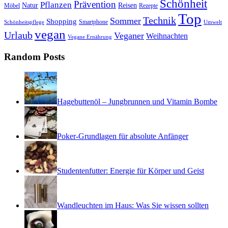
Schönheit
Prävention
Pflanzen
Natur
Reisen
Rezepte
Möbel
Top
Technik
Sommer
Shopping
Schönheitspflege
Smartphone
Umwelt
vegan
Urlaub
Veganer
Weihnachten
Vegane Ernährung
Random Posts
Hagebuttenöl – Jungbrunnen und Vitamin Bombe
Poker-Grundlagen für absolute Anfänger
Studentenfutter: Energie für Körper und Geist
Wandleuchten im Haus: Was Sie wissen sollten