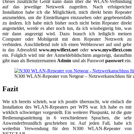
Dieses zusätzliche Gerät kann dann über die WLAN-Verbindung
auf das jeweilige Netzwerk zugreifen. Nach erfolgreicher
Installation habe ich die Möglichkeit, mich direkt beim Repeater
anzumelden, um die Einstellungen einzusehen oder gegebenenfalls
zu ändern. Ich habe mich bisher noch nicht beim Repeater direkt
angemeldet, werde es aber noch tun, da ich wissbegierig bin, was
mir dann angezeigt wird. Dazu brauch ich lediglich meinen
Computer oder Mobilgerät mit dem Repeater Netzwerk zu
verbinden. Anschließend rufe ich einen Webbrowser auf und gebe
in das Adressfeld
www.mywifiext.net
oder
www.mywifiext.com
ein. Folglich wird mir der Anmeldebildschirm angezeigt, daraufhin
gibt man als Benutzernamen
Admin
und als Passwort
passwort
ein.
N300 WLAN-Repeater von Netgear – Netzwerkanschluss für zu
Fazit
Wie ich bereits schrieb, war ich positiv überrascht, wie einfach die
Installation des WLAN-Repeaters per WPS war. Ich habe es mir
wirklich schwieriger vorgestellt. Ein weiterer Pluspunkt, ist die gute
Bedienungsanleitung in 6 verschiedenen Sprachen, die sehr
Anwenderfreundlich geschrieben ist. Auf jeden Fall, habe ich
weiterhin Verwendung für den N300 WLAN-Repeater von
NETGEAR.