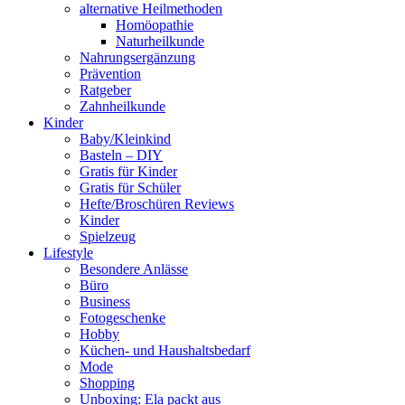
alternative Heilmethoden
Homöopathie
Naturheilkunde
Nahrungsergänzung
Prävention
Ratgeber
Zahnheilkunde
Kinder
Baby/Kleinkind
Basteln – DIY
Gratis für Kinder
Gratis für Schüler
Hefte/Broschüren Reviews
Kinder
Spielzeug
Lifestyle
Besondere Anlässe
Büro
Business
Fotogeschenke
Hobby
Küchen- und Haushaltsbedarf
Mode
Shopping
Unboxing: Ela packt aus