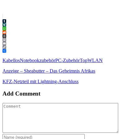
Tumblr
XING
WhatsApp
Reddit
Threads
Print
Email
Copy
Link
Teilen
Kabellos
Notebookzubehör
PC-Zubehör
Top
WLAN
Anzeige – Sheabutter – Das Geheimnis Afrikas
KFZ-Netzteil mit Lightning-Anschluss
Add Comment