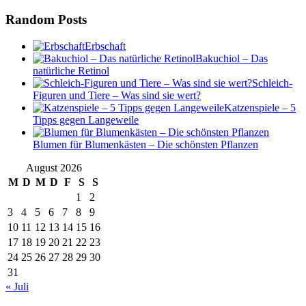
Random Posts
Erbschaft
Bakuchiol – Das
natürliche Retinol
Schleich-
Figuren und Tiere – Was sind sie wert?
Katzenspiele – 5
Tipps gegen Langeweile
Blumen für Blumenkästen – Die schönsten Pflanzen
August 2026
M
D
M
D
F
S
S
1
2
3
4
5
6
7
8
9
10
11
12
13
14
15
16
17
18
19
20
21
22
23
24
25
26
27
28
29
30
31
« Juli