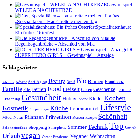
Gewinnspiel –
WELEDA NACHTKERZE
Das
„Spezialitäten – Haus“ rettete meinen Tag
Spezialitätenhaus:
Ein frohes Osterfest
Die
Regenbogenbrücke – Abschied von Mia
DC
SUPER HERO GIRLS + Gewinnspiel – Anzeige
Schlagwörter
Bio
Beauty
Blumen
Anti-Aging
Brandnooz
Advent
Beruf
Abobox
Food
Familie
Ferien
Freizeit
Geschenke
Garten
gesunde
Feier
Gesundheit
Kochen
Hobby
Kinder
Ernährung
Iphone
Lifestyle
Kosmetik
Küche
Lebensmittel
Körperpflege
Schönheit
Prävention
Pflanzen
Natur
Reisen
Rezepte
Möbel
Top
Technik
Sommer
Shopping
Schönheitspflege
Smartphone
Umwelt
vegan
Urlaub
Veganer
Weihnachten
Vegane Ernährung