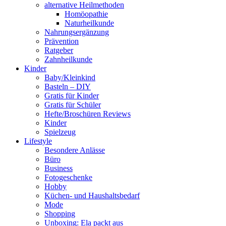
alternative Heilmethoden
Homöopathie
Naturheilkunde
Nahrungsergänzung
Prävention
Ratgeber
Zahnheilkunde
Kinder
Baby/Kleinkind
Basteln – DIY
Gratis für Kinder
Gratis für Schüler
Hefte/Broschüren Reviews
Kinder
Spielzeug
Lifestyle
Besondere Anlässe
Büro
Business
Fotogeschenke
Hobby
Küchen- und Haushaltsbedarf
Mode
Shopping
Unboxing: Ela packt aus