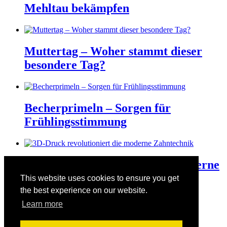
Mehltau bekämpfen
Muttertag – Woher stammt dieser
besondere Tag?
Becherprimeln – Sorgen für
Frühlingsstimmung
3D-Druck revolutioniert die moderne
Zahntechnik
This website uses cookies to ensure you get
the best experience on our website.
Learn more
Der Valentinstag am 14. Februar