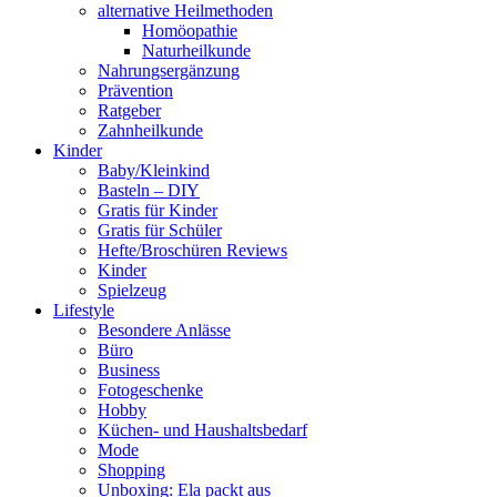
alternative Heilmethoden
Homöopathie
Naturheilkunde
Nahrungsergänzung
Prävention
Ratgeber
Zahnheilkunde
Kinder
Baby/Kleinkind
Basteln – DIY
Gratis für Kinder
Gratis für Schüler
Hefte/Broschüren Reviews
Kinder
Spielzeug
Lifestyle
Besondere Anlässe
Büro
Business
Fotogeschenke
Hobby
Küchen- und Haushaltsbedarf
Mode
Shopping
Unboxing: Ela packt aus