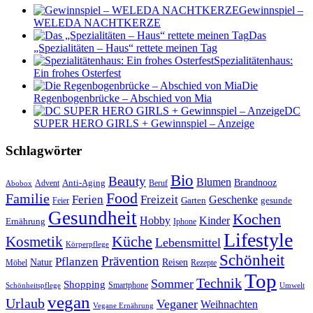
Gewinnspiel –
WELEDA NACHTKERZE
Das
„Spezialitäten – Haus“ rettete meinen Tag
Spezialitätenhaus:
Ein frohes Osterfest
Die
Regenbogenbrücke – Abschied von Mia
DC
SUPER HERO GIRLS + Gewinnspiel – Anzeige
Schlagwörter
Bio
Beauty
Blumen
Anti-Aging
Brandnooz
Advent
Beruf
Abobox
Food
Familie
Ferien
Freizeit
Geschenke
Garten
gesunde
Feier
Gesundheit
Kochen
Hobby
Kinder
Ernährung
Iphone
Lifestyle
Kosmetik
Küche
Lebensmittel
Körperpflege
Schönheit
Prävention
Pflanzen
Natur
Reisen
Rezepte
Möbel
Top
Technik
Sommer
Shopping
Schönheitspflege
Smartphone
Umwelt
vegan
Urlaub
Veganer
Weihnachten
Vegane Ernährung