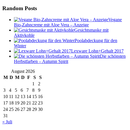
Random Posts
Vegane
Bio-Zahncreme mit Aloe Vera – Anzeige
Gesichtsmaske mit
Aktivkohle
Poolabdeckung für den
Winter
Lexware Lohn+Gehalt 2017
Die schönsten
Herbstfarben – Autumn Spirit
August 2026
M
D
M
D
F
S
S
1
2
3
4
5
6
7
8
9
10
11
12
13
14
15
16
17
18
19
20
21
22
23
24
25
26
27
28
29
30
31
« Juli