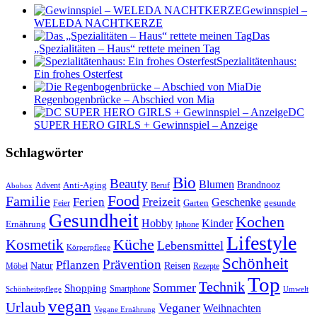
Gewinnspiel –
WELEDA NACHTKERZE
Das
„Spezialitäten – Haus“ rettete meinen Tag
Spezialitätenhaus:
Ein frohes Osterfest
Die
Regenbogenbrücke – Abschied von Mia
DC
SUPER HERO GIRLS + Gewinnspiel – Anzeige
Schlagwörter
Bio
Beauty
Blumen
Anti-Aging
Brandnooz
Advent
Beruf
Abobox
Food
Familie
Ferien
Freizeit
Geschenke
Garten
gesunde
Feier
Gesundheit
Kochen
Hobby
Kinder
Ernährung
Iphone
Lifestyle
Kosmetik
Küche
Lebensmittel
Körperpflege
Schönheit
Prävention
Pflanzen
Natur
Reisen
Rezepte
Möbel
Top
Technik
Sommer
Shopping
Schönheitspflege
Smartphone
Umwelt
vegan
Urlaub
Veganer
Weihnachten
Vegane Ernährung