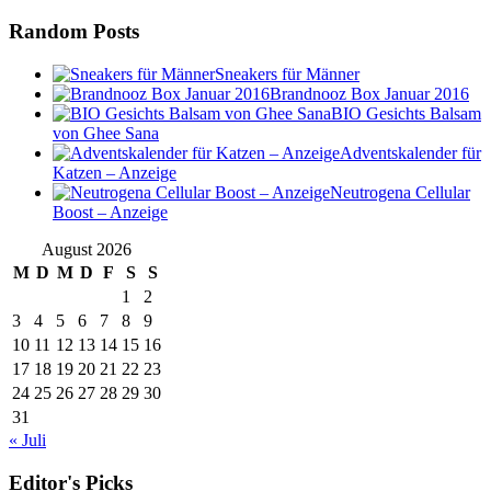
Random Posts
Sneakers für Männer
Brandnooz Box Januar 2016
BIO Gesichts Balsam
von Ghee Sana
Adventskalender für
Katzen – Anzeige
Neutrogena Cellular
Boost – Anzeige
August 2026
M
D
M
D
F
S
S
1
2
3
4
5
6
7
8
9
10
11
12
13
14
15
16
17
18
19
20
21
22
23
24
25
26
27
28
29
30
31
« Juli
Editor's Picks