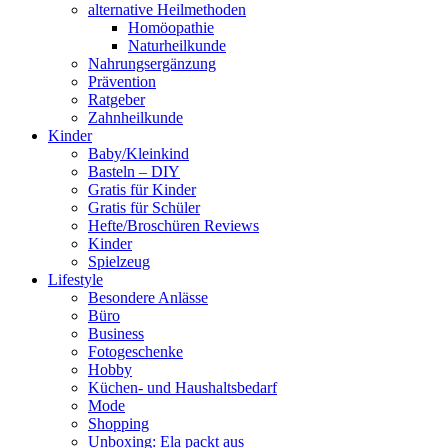
alternative Heilmethoden
Homöopathie
Naturheilkunde
Nahrungsergänzung
Prävention
Ratgeber
Zahnheilkunde
Kinder
Baby/Kleinkind
Basteln – DIY
Gratis für Kinder
Gratis für Schüler
Hefte/Broschüren Reviews
Kinder
Spielzeug
Lifestyle
Besondere Anlässe
Büro
Business
Fotogeschenke
Hobby
Küchen- und Haushaltsbedarf
Mode
Shopping
Unboxing: Ela packt aus