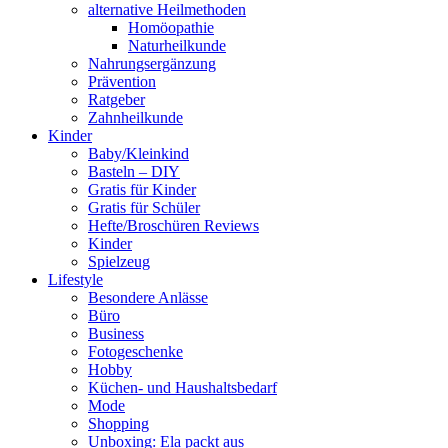
alternative Heilmethoden
Homöopathie
Naturheilkunde
Nahrungsergänzung
Prävention
Ratgeber
Zahnheilkunde
Kinder
Baby/Kleinkind
Basteln – DIY
Gratis für Kinder
Gratis für Schüler
Hefte/Broschüren Reviews
Kinder
Spielzeug
Lifestyle
Besondere Anlässe
Büro
Business
Fotogeschenke
Hobby
Küchen- und Haushaltsbedarf
Mode
Shopping
Unboxing: Ela packt aus