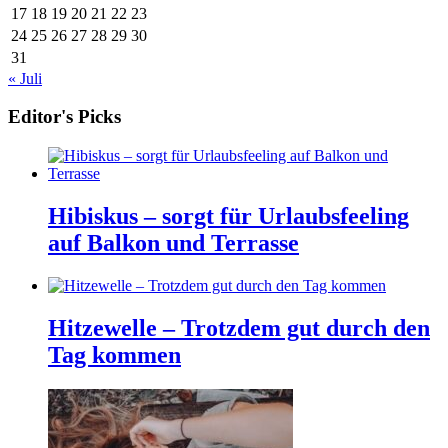
17
18
19
20
21
22
23
24
25
26
27
28
29
30
31
« Juli
Editor's Picks
Hibiskus – sorgt für Urlaubsfeeling
auf Balkon und Terrasse
Hitzewelle – Trotzdem gut durch den
Tag kommen