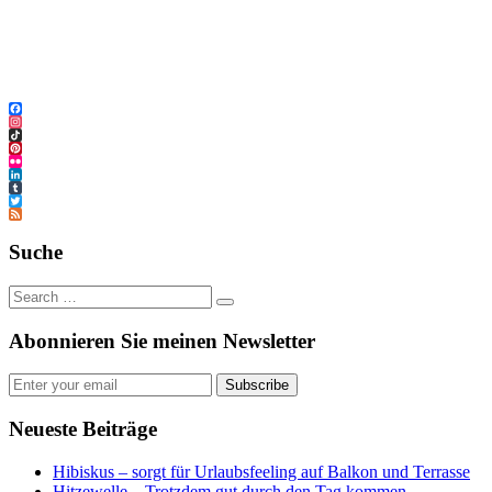
Facebook
Instagram
TikTok
Pinterest
Flickr
LinkedIn
Tumblr
Twitter
Feed
Suche
Abonnieren Sie meinen Newsletter
Subscribe
Neueste Beiträge
Hibiskus – sorgt für Urlaubsfeeling auf Balkon und Terrasse
Hitzewelle – Trotzdem gut durch den Tag kommen