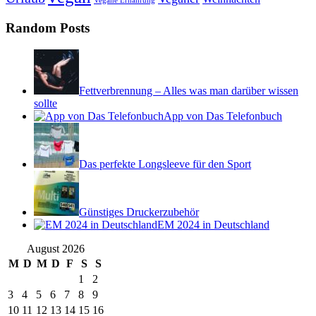
Vegane Ernährung
Random Posts
Fettverbrennung – Alles was man darüber wissen
sollte
App von Das Telefonbuch
Das perfekte Longsleeve für den Sport
Günstiges Druckerzubehör
EM 2024 in Deutschland
August 2026
M
D
M
D
F
S
S
1
2
3
4
5
6
7
8
9
10
11
12
13
14
15
16