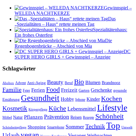
Gewinnspiel –
WELEDA NACHTKERZE
Das
„Spezialitäten – Haus“ rettete meinen Tag
Spezialitätenhaus:
Ein frohes Osterfest
Die
Regenbogenbrücke – Abschied von Mia
DC
SUPER HERO GIRLS + Gewinnspiel – Anzeige
Schlagwörter
Bio
Beauty
Blumen
Anti-Aging
Brandnooz
Advent
Beruf
Abobox
Food
Familie
Ferien
Freizeit
Geschenke
Garten
gesunde
Feier
Gesundheit
Kochen
Hobby
Kinder
Ernährung
Iphone
Lifestyle
Kosmetik
Küche
Lebensmittel
Körperpflege
Schönheit
Prävention
Pflanzen
Natur
Reisen
Rezepte
Möbel
Top
Technik
Sommer
Shopping
Schönheitspflege
Smartphone
Umwelt
vegan
Urlaub
Veganer
Weihnachten