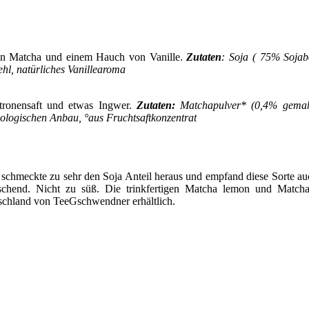
von Matcha und einem Hauch von Vanille.
Zutaten
: Soja ( 75% Sojab
hl, natürliches Vanillearoma
tronensaft und etwas Ingwer.
Zutaten:
Matchapulver* (0,4% gemahle
iologischen Anbau, °aus Fruchtsaftkonzentrat
chmeckte zu sehr den Soja Anteil heraus und empfand diese Sorte auc
öschend. Nicht zu süß. Die trinkfertigen Matcha lemon und Matc
chland von TeeGschwendner erhältlich.