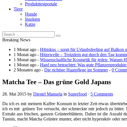
Produkttestportale
Tiere
Hunde
Insekten
Katze
Breaking News
1 Monat ago -
Hibiskus – sorgt für Urlaubsfeeling auf Balkon 
1 Monat ago -
Hitzewelle – Trotzdem gut durch den Tag kom
1 Monat ago -
Wissenschaftliche Kosmetik für jeden: Warum Ha
1 Monat ago -
Hanf neu betrachtet: Was gute Pflanzenprodukte
2 Monaten ago -
Die richtige Haarpflege im Sommer
-
0 Comm
Matcha Tee – Das grüne Gold Japans
28. Mai 2015
by
Diestel Manuela
in
Superfood
·
5 Comments
Da ich es mit meinem Kaffee Konsum in letzter Zeit etwas übertrieb
ich es mit grünen Tee versucht, der schmeckte mir jedoch zu bitter.
Extrakt aus frischen, ganzen Grünteeblättern. Daher ist die Anzahl
Tannin, macht Matcha Grüntee munter, aber nicht hyperaktiv oder ner