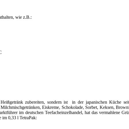
halten, wie z.B.:
C
ls Heißgetränk zubereiten, sondern ist in der japanischen Küche s
er Milchmischgetränken, Eiskreme, Schokolade, Sorbet, Keksen, Brown
rktführer im deutschen Teefacheinzelhandel, hat das vermahlene Gr
 im 0,33 l TetraPak: