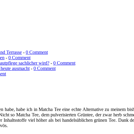
und Terrasse
-
0 Comment
men
-
0 Comment
utpflege sachlicher wird?
-
0 Comment
 heute ausmacht
-
0 Comment
ent
en habe, habe ich in Matcha Tee eine echte Alternative zu meinem bis
 Nicht so Matcha Tee, dem pulverisierten Grüntee, der zwar herb schm
 der Inhaltsstoffe viel höher als bei handelsüblichen grünen Tee. Dan
vös.