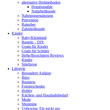
alternative Heilmethoden
Homöopathie
Naturheilkunde
Nahrungsergänzung
Prävention
Ratgeber
Zahnheilkunde
Kinder
Baby/Kleinkind
Basteln – DIY
Gratis für Kinder
Gratis für Schüler
Hefte/Broschüren Reviews
Kinder
Spielzeug
Lifestyle
Besondere Anlässe
Büro
Business
Fotogeschenke
Hobby
Küchen- und Haushaltsbedarf
Mode
Shopping
Unboxing: Ela packt aus