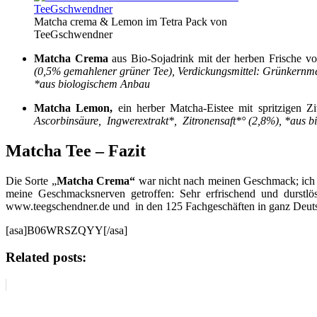
Matcha crema & Lemon im Tetra Pack von
TeeGschwendner
Matcha Crema
aus Bio-Sojadrink mit der herben Frische 
(0,5% gemahlener grüner Tee), Verdickungsmittel: Grünkernme
*aus biologischem Anbau
Matcha Lemon,
ein herber Matcha-Eistee mit spritzigen Zi
Ascorbinsäure, Ingwerextrakt*, Zitronensaft*° (2,8%), *aus b
Matcha Tee – Fazit
Die Sorte „
Matcha Crema“
war nicht nach meinen Geschmack; ich s
meine Geschmacksnerven getroffen: Sehr erfrischend und durstl
www.teegschendner.de und in den 125 Fachgeschäften in ganz Deuts
[asa]B06WRSZQYY[/asa]
Related posts: