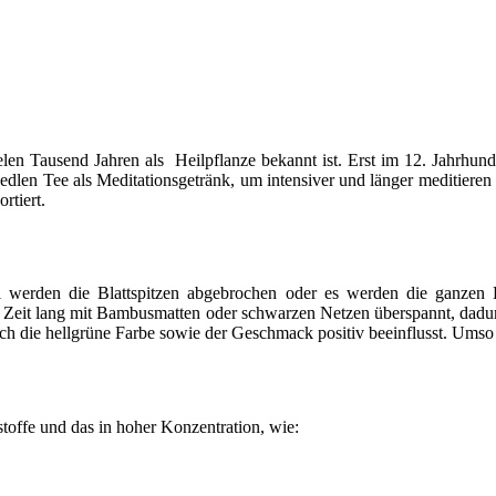
elen Tausend Jahren als Heilpflanze bekannt ist. Erst im 12. Jahrhun
edlen Tee als Meditationsgetränk, um intensiver und länger meditieren 
rtiert.
werden die Blattspitzen abgebrochen oder es werden die ganzen Bl
ne Zeit lang mit Bambusmatten oder schwarzen Netzen überspannt, dadur
h die hellgrüne Farbe sowie der Geschmack positiv beeinflusst. Umso l
toffe und das in hoher Konzentration, wie: