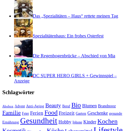
Das „Spezialitäten – Haus“ rettete meinen Tag
Spezialitätenhaus: Ein frohes Osterfest
Die Regenbogenbrücke – Abschied von Mia
DC SUPER HERO GIRLS + Gewinnspiel –
Anzeige
Schlagwörter
Bio
Beauty
Blumen
Anti-Aging
Brandnooz
Advent
Beruf
Abobox
Food
Familie
Ferien
Freizeit
Geschenke
Garten
gesunde
Feier
Gesundheit
Kochen
Hobby
Kinder
Ernährung
Iphone
Lifestyle
Kosmetik
Küche
Lebensmittel