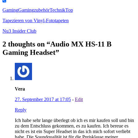
Copy
Link
Teilen
Gaming
Gamingzubehör
Technik
Top
Tapezieren von Vinyl-Fototapeten
Nu3 Insider Club
2 thoughts on “
Audio MX HS-11 B
Gaming Headset
”
Vera
27. September 2017 at 17:05
-
Edit
Reply
Ich habe sehr lange überlegt ob ich es mir kaufen soll und bin
zu dem Entschluss gekommen, es zu kaufen. Ich bereue es
nicht es ist ein Super Headset in das ich mich sofort verliebt
habe. Die Soundqualität ist für die Preisklasse meiner