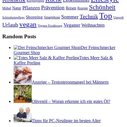
Körperpflege
Schönheit
Prävention
Pflanzen
Natur
Reisen
Rezepte
Möbel
Top
Technik
Sommer
Shopping
Schönheitspflege
Smartphone
Umwelt
vegan
Urlaub
Veganer
Weihnachten
Vegane Ernährung
Random Posts
Der Feinschmecker
Gourmet Shop
Totes Meer Salz &
Kaffee Peeling
Anzeige – Testosteronmangel bei Männern
Olivenöl – Woran erkenne ich ein gutes Öl?
Tipps für PC-Neulinge im besten Alter