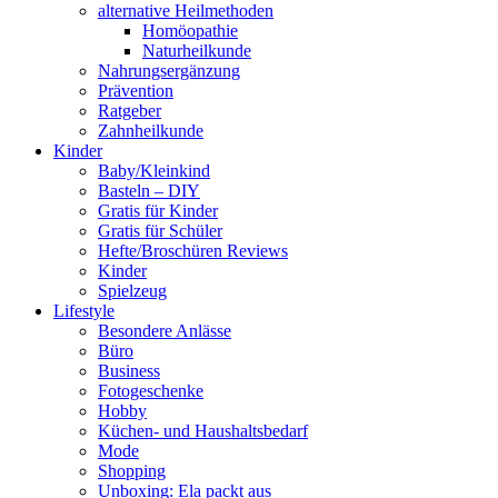
alternative Heilmethoden
Homöopathie
Naturheilkunde
Nahrungsergänzung
Prävention
Ratgeber
Zahnheilkunde
Kinder
Baby/Kleinkind
Basteln – DIY
Gratis für Kinder
Gratis für Schüler
Hefte/Broschüren Reviews
Kinder
Spielzeug
Lifestyle
Besondere Anlässe
Büro
Business
Fotogeschenke
Hobby
Küchen- und Haushaltsbedarf
Mode
Shopping
Unboxing: Ela packt aus