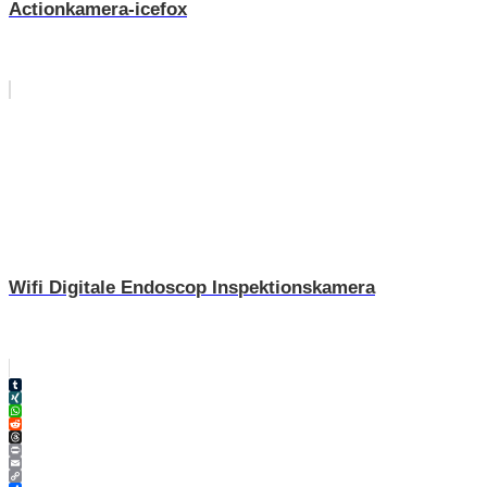
Actionkamera-icefox
Wifi Digitale Endoscop Inspektionskamera
Tumblr
XING
WhatsApp
Reddit
Threads
Print
Email