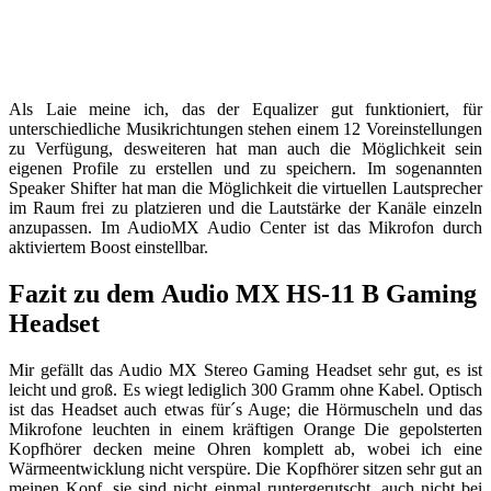
Als Laie meine ich, das der Equalizer gut funktioniert, für
unterschiedliche Musikrichtungen stehen einem 12 Voreinstellungen
zu Verfügung, desweiteren hat man auch die Möglichkeit sein
eigenen Profile zu erstellen und zu speichern. Im sogenannten
Speaker Shifter hat man die Möglichkeit die virtuellen Lautsprecher
im Raum frei zu platzieren und die Lautstärke der Kanäle einzeln
anzupassen. Im AudioMX Audio Center ist das Mikrofon durch
aktiviertem Boost einstellbar.
Fazit zu dem Audio MX HS-11 B Gaming
Headset
Mir gefällt das Audio MX Stereo Gaming Headset sehr gut, es ist
leicht und groß. Es wiegt lediglich 300 Gramm ohne Kabel. Optisch
ist das Headset auch etwas für´s Auge; die Hörmuscheln und das
Mikrofone leuchten in einem kräftigen Orange Die gepolsterten
Kopfhörer decken meine Ohren komplett ab, wobei ich eine
Wärmeentwicklung nicht verspüre. Die Kopfhörer sitzen sehr gut an
meinen Kopf, sie sind nicht einmal runtergerutscht, auch nicht bei