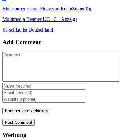
Link
Teilen
Einkommenssteuer
Finanzamt
Recht
Steuer
Top
Multimedia Beamer UC 46 – Anzeige
So schlau ist Deutschland!
Add Comment
Post Comment
Werbung