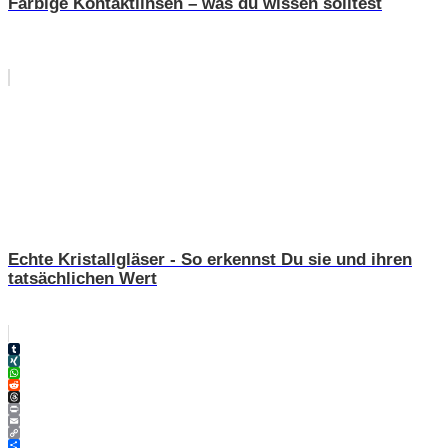
Farbige Kontaktlinsen – was du wissen solltest
Echte Kristallgläser - So erkennst Du sie und ihren
tatsächlichen Wert
Tumblr
XING
WhatsApp
Reddit
Threads
Print
Email
Copy