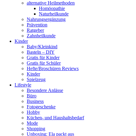
alternative Heilmethoden
Homöopathie
Naturheilkunde
Nahrungsergänzung
Prävention
Ratgeber
Zahnheilkunde
Kinder
Baby/Kleinkind
Basteln – DIY
Gratis für Kinder
Gratis für Schüler
Hefte/Broschüren Reviews
Kinder
Spielzeug
Lifestyle
Besondere Anlässe
Büro
Business
Fotogeschenke
Hobby
Küchen- und Haushaltsbedarf
Mode
Shopping
Unboxing: Ela packt aus