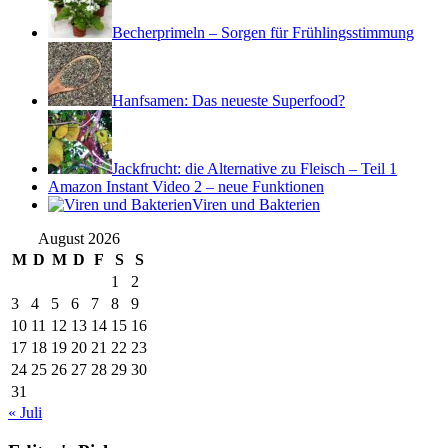
Becherprimeln – Sorgen für Frühlingsstimmung
Hanfsamen: Das neueste Superfood?
Jackfrucht: die Alternative zu Fleisch – Teil 1
Amazon Instant Video 2 – neue Funktionen
Viren und Bakterien
August 2026
M
D
M
D
F
S
S
1
2
3
4
5
6
7
8
9
10
11
12
13
14
15
16
17
18
19
20
21
22
23
24
25
26
27
28
29
30
31
« Juli