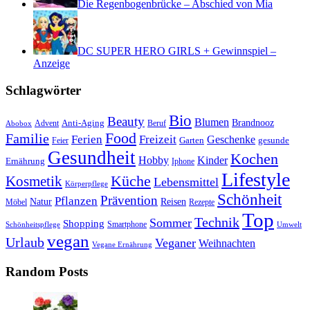
Die Regenbogenbrücke – Abschied von Mia
DC SUPER HERO GIRLS + Gewinnspiel –
Anzeige
Schlagwörter
Bio
Beauty
Blumen
Anti-Aging
Brandnooz
Advent
Beruf
Abobox
Food
Familie
Ferien
Freizeit
Geschenke
Garten
gesunde
Feier
Gesundheit
Kochen
Hobby
Kinder
Ernährung
Iphone
Lifestyle
Kosmetik
Küche
Lebensmittel
Körperpflege
Schönheit
Prävention
Pflanzen
Natur
Reisen
Rezepte
Möbel
Top
Technik
Sommer
Shopping
Schönheitspflege
Smartphone
Umwelt
vegan
Urlaub
Veganer
Weihnachten
Vegane Ernährung
Random Posts