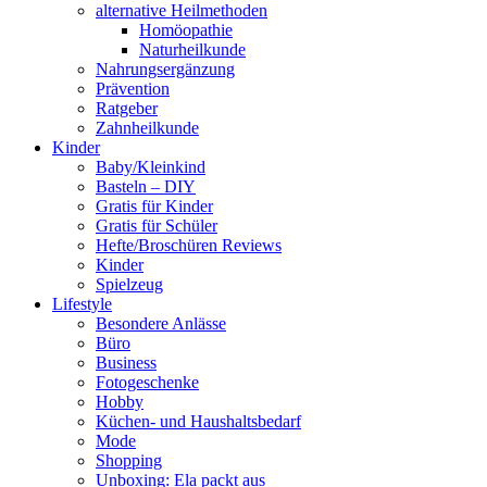
alternative Heilmethoden
Homöopathie
Naturheilkunde
Nahrungsergänzung
Prävention
Ratgeber
Zahnheilkunde
Kinder
Baby/Kleinkind
Basteln – DIY
Gratis für Kinder
Gratis für Schüler
Hefte/Broschüren Reviews
Kinder
Spielzeug
Lifestyle
Besondere Anlässe
Büro
Business
Fotogeschenke
Hobby
Küchen- und Haushaltsbedarf
Mode
Shopping
Unboxing: Ela packt aus