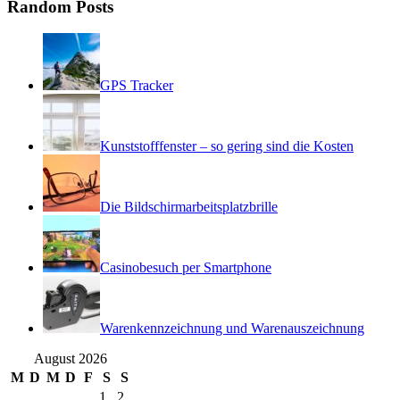
Random Posts
GPS Tracker
Kunststofffenster – so gering sind die Kosten
Die Bildschirmarbeitsplatzbrille
Casinobesuch per Smartphone
Warenkennzeichnung und Warenauszeichnung
August 2026
M
D
M
D
F
S
S
1
2