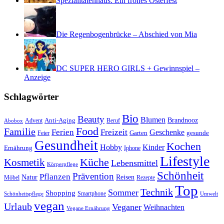
Spezialitätenhaus: Ein frohes Osterfest
Die Regenbogenbrücke – Abschied von Mia
DC SUPER HERO GIRLS + Gewinnspiel –
Anzeige
Schlagwörter
Bio
Beauty
Blumen
Anti-Aging
Brandnooz
Advent
Beruf
Abobox
Food
Familie
Ferien
Freizeit
Geschenke
Garten
gesunde
Feier
Gesundheit
Kochen
Hobby
Kinder
Ernährung
Iphone
Lifestyle
Kosmetik
Küche
Lebensmittel
Körperpflege
Schönheit
Prävention
Pflanzen
Natur
Reisen
Rezepte
Möbel
Top
Technik
Sommer
Shopping
Schönheitspflege
Smartphone
Umwelt
vegan
Urlaub
Veganer
Weihnachten
Vegane Ernährung