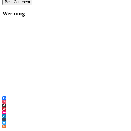
Post Comment
Werbung
Facebook
Instagram
TikTok
Pinterest
Flickr
LinkedIn
Tumblr
Twitter
Feed