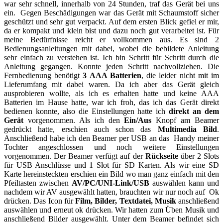
war sehr schnell, innerhalb von 24 Stunden, traf das Gerät bei uns
ein. Gegen Beschädigungen war das Gerät mit Schaumstoff sicher
geschützt und sehr gut verpackt. Auf dem ersten Blick gefiel er mir,
da er kompakt und klein bist und dazu noch gut verarbeitet ist. Für
meine Bedürfnisse reicht er vollkommen aus. Es sind 2
Bedienungsanleitungen mit dabei, wobei die bebildete Anleitung
sehr einfach zu verstehen ist. Ich bin Schritt für Schritt durch die
Anleitung gegangen. Konnte jeden Schritt nachvollziehen. Die
Fernbedienung benötigt
3 AAA Batterien
, die leider nicht mit im
Lieferumfang mit dabei waren. Da ich aber das Gerät gleich
ausprobieren wollte, als ich es erhalten hatte und keine AAA
Batterien im Hause hatte, war ich froh, das ich das Gerät direkt
bedienen konnte, also die Einstellungen hatte ich
direkt an dem
Gerät
vorgenommen. Als ich den
Ein/Aus
Knopf am Beamer
gedrückt hatte, erschien auch schon das
Multimedia Bild
.
Anschließend habe ich den Beamer per USB an das Handy meiner
Tochter angeschlossen und noch weitere Einstellungen
vorgenommen. Der Beamer verfügt auf der
Rückseite
über 2 Slots
für USB Anschlüsse und 1 Slot für SD Karten. Als wir eine SD
Karte hereinsteckten erschien ein Bild wo man ganz einfach mit den
Pfeiltasten zwischen
AV/PC/UNI-Link/USB
auswählen kann und
nachdem wir AV ausgewählt hatten, brauchten wir nur noch auf Ok
drücken. Das Icon für
Film, Bilder, Textdatei, Musik
anschließend
auswählen und erneut ok drücken. Wir hatten zum Üben Musik und
anschließend Bilder ausgewählt. Unter dem Beamer befindet sich