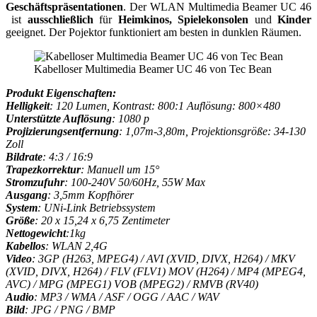
Geschäftspräsentationen
. Der WLAN Multimedia Beamer UC 46
ist
ausschließlich
für
Heimkinos,
Spielekonsolen
und
Kinder
geeignet. Der Pojektor funktioniert am besten in dunklen Räumen.
Kabelloser Multimedia Beamer UC 46 von Tec Bean
Produkt Eigenschaften:
Helligkeit
: 120 Lumen, Kontrast: 800:1 Auflösung: 800×480
Unterstützte Auflösung
: 1080 p
Projizierungsentfernung
: 1,07m-3,80m, Projektionsgröße: 34-130
Zoll
Bildrate
: 4:3 / 16:9
Trapezkorrektur
: Manuell um 15°
Stromzufuhr
: 100-240V 50/60Hz, 55W Max
Ausgang
: 3,5mm Kopfhörer
System
: UNi-Link Betriebssystem
Größe
: 20 x 15,24 x 6,75 Zentimeter
Nettogewicht
:1kg
Kabellos
: WLAN 2,4G
Video
: 3GP (H263, MPEG4) / AVI (XVID, DIVX, H264) / MKV
(XVID, DIVX, H264) / FLV (FLV1) MOV (H264) / MP4 (MPEG4,
AVC) / MPG (MPEG1) VOB (MPEG2) / RMVB (RV40)
Audio
: MP3 / WMA / ASF / OGG / AAC / WAV
Bild
: JPG / PNG / BMP