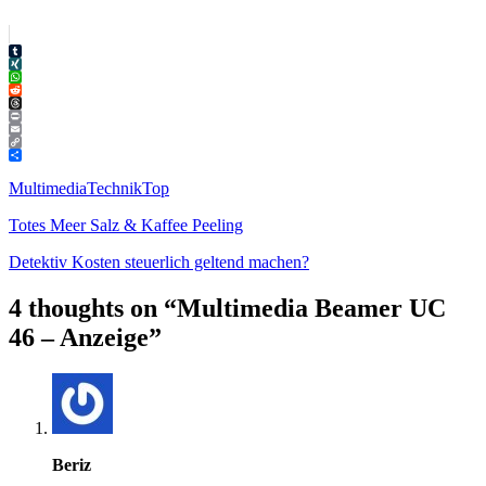
Tumblr
XING
WhatsApp
Reddit
Threads
Print
Email
Copy
Link
Teilen
Multimedia
Technik
Top
Totes Meer Salz & Kaffee Peeling
Detektiv Kosten steuerlich geltend machen?
4 thoughts on “
Multimedia Beamer UC
46 – Anzeige
”
Beriz