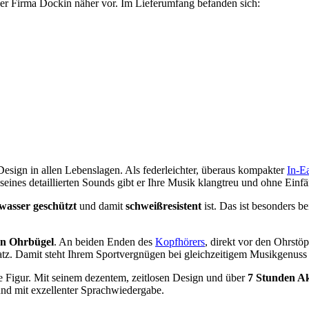
 der Firma Dockin näher vor. Im Lieferumfang befanden sich:
ign in allen Lebenslagen. Als federleichter, überaus kompakter
In-E
eines detaillierten Sounds gibt er Ihre Musik klangtreu und ohne Einf
wasser geschützt
und damit
schweißresistent
ist. Das ist besonders b
n Ohrbügel
. An beiden Enden des
Kopfhörers
, direkt vor den Ohrstö
atz. Damit steht Ihrem Sportvergnügen bei gleichzeitigem Musikgenuss
 Figur. Mit seinem dezentem, zeitlosen Design und über
7 Stunden Ak
 und mit exzellenter Sprachwiedergabe.