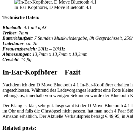
In-Ear-Kopfhörer, D Move Bluetooth 4.1
Technische Daten:
Bluetooth
:
4.1 mit aptX
Treiber
:
7mm
Batterielaufzeit:
7 Stunden Musikwiedergabe, 8h Gesprächszeit, 250h
Ladedauer
:
ca. 2h
Frequenzbereich:
20Hz – 20kHz
Abmessungen:
13,7mm x 13,7mm x 18,3mm
Gewicht
:
14,9g
In-Ear-Kopfhörer – Fazit
Nachdem ich den D Move Bluetooth 4.1 In-Ear-Kopfhörer erhalten 
angeschlossen. Während des Ladevorganges leuchtet eine Rote kleine
reibungslos, innerhalb von wenigen Sekunden wurde der Bluetooth 
Der Klang ist klar, sehr gut. Insgesamt ist der D Move Bluetooth 4.1
im Ohr und falls die Ohrstöpsel nicht passen, hat man noch 4 Paar 
Amazon erhältlich. Der Aktuelle Verkaufspreis beträgt € 49,95, in An
Related posts: