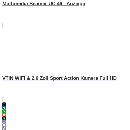
Multimedia Beamer UC 46 - Anzeige
VTIN WIFI & 2,0 Zoll Sport Action Kamera Full HD
Tumblr
XING
WhatsApp
Reddit
Threads
Print
Email