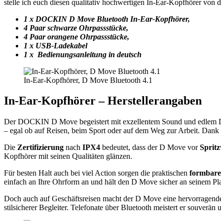
stelle ich euch diesen qualitativ hochwertigen In-Ear-Kopfhörer von
1 x DOCKIN D Move Bluetooth In-Ear-Kopfhörer,
4 Paar schwarze Ohrpassstücke,
4 Paar orangene Ohrpassstücke,
1 x USB-Ladekabel
1 x Bedienungsanleitung in deutsch
In-Ear-Kopfhörer, D Move Bluetooth 4.1
In-Ear-Kopfhörer – Herstellerangaben
Der DOCKIN D Move begeistert mit exzellentem Sound und edlem Des
– egal ob auf Reisen, beim Sport oder auf dem Weg zur Arbeit. Dank s
Die
Zertifizierung
nach
IPX4
bedeutet, dass der D Move vor
Spritz
Kopfhörer mit seinen Qualitäten glänzen.
Für besten Halt auch bei viel Action sorgen die praktischen
formbare
einfach an Ihre Ohrform an und hält den D Move sicher an seinem Pl
Doch auch auf Geschäftsreisen macht der D Move eine hervorragende
stilsicherer Begleiter. Telefonate über Bluetooth meistert er souverän