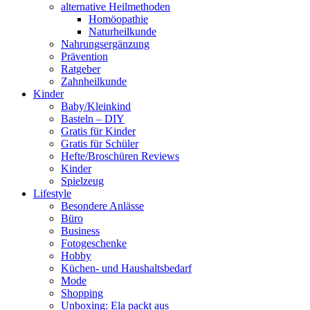
alternative Heilmethoden
Homöopathie
Naturheilkunde
Nahrungsergänzung
Prävention
Ratgeber
Zahnheilkunde
Kinder
Baby/Kleinkind
Basteln – DIY
Gratis für Kinder
Gratis für Schüler
Hefte/Broschüren Reviews
Kinder
Spielzeug
Lifestyle
Besondere Anlässe
Büro
Business
Fotogeschenke
Hobby
Küchen- und Haushaltsbedarf
Mode
Shopping
Unboxing: Ela packt aus