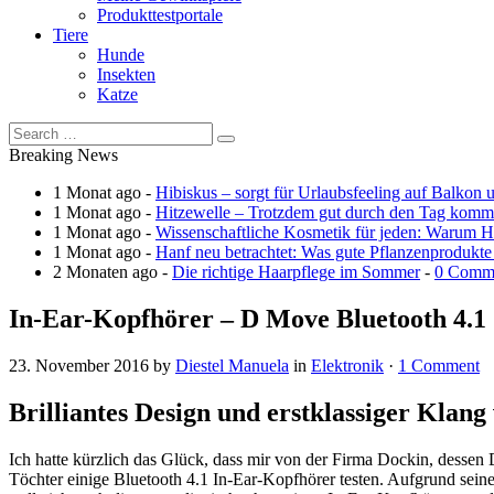
Produkttestportale
Tiere
Hunde
Insekten
Katze
Breaking News
1 Monat ago -
Hibiskus – sorgt für Urlaubsfeeling auf Balkon 
1 Monat ago -
Hitzewelle – Trotzdem gut durch den Tag kom
1 Monat ago -
Wissenschaftliche Kosmetik für jeden: Warum Ha
1 Monat ago -
Hanf neu betrachtet: Was gute Pflanzenprodukte
2 Monaten ago -
Die richtige Haarpflege im Sommer
-
0 Comm
In-Ear-Kopfhörer – D Move Bluetooth 4.1
23. November 2016
by
Diestel Manuela
in
Elektronik
·
1 Comment
Brilliantes Design und erstklassiger Klang
Ich hatte kürzlich das Glück, dass mir von der Firma Dockin, dessen
Töchter einige Bluetooth 4.1 In-Ear-Kopfhörer testen. Aufgrund sein