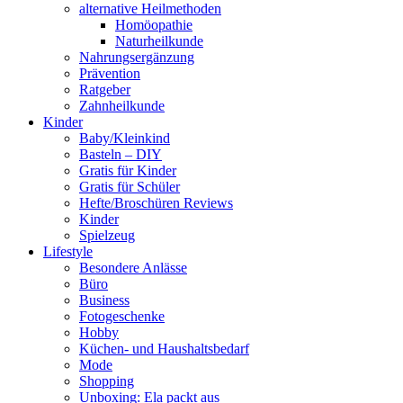
alternative Heilmethoden
Homöopathie
Naturheilkunde
Nahrungsergänzung
Prävention
Ratgeber
Zahnheilkunde
Kinder
Baby/Kleinkind
Basteln – DIY
Gratis für Kinder
Gratis für Schüler
Hefte/Broschüren Reviews
Kinder
Spielzeug
Lifestyle
Besondere Anlässe
Büro
Business
Fotogeschenke
Hobby
Küchen- und Haushaltsbedarf
Mode
Shopping
Unboxing: Ela packt aus