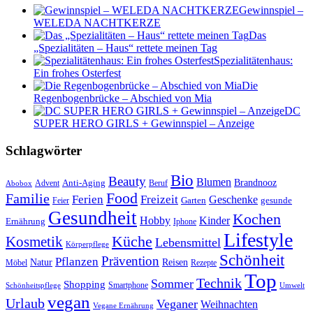
Gewinnspiel –
WELEDA NACHTKERZE
Das
„Spezialitäten – Haus“ rettete meinen Tag
Spezialitätenhaus:
Ein frohes Osterfest
Die
Regenbogenbrücke – Abschied von Mia
DC
SUPER HERO GIRLS + Gewinnspiel – Anzeige
Schlagwörter
Bio
Beauty
Blumen
Anti-Aging
Brandnooz
Advent
Beruf
Abobox
Food
Familie
Ferien
Freizeit
Geschenke
Garten
gesunde
Feier
Gesundheit
Kochen
Hobby
Kinder
Ernährung
Iphone
Lifestyle
Kosmetik
Küche
Lebensmittel
Körperpflege
Schönheit
Prävention
Pflanzen
Natur
Reisen
Rezepte
Möbel
Top
Technik
Sommer
Shopping
Schönheitspflege
Smartphone
Umwelt
vegan
Urlaub
Veganer
Weihnachten
Vegane Ernährung