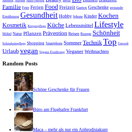
Anti-Aging
Brandnooz
Advent
Beruf
Abobox
Food
Familie
Ferien
Freizeit
Geschenke
Garten
gesunde
Feier
Gesundheit
Kochen
Hobby
Kinder
Ernährung
Iphone
Lifestyle
Kosmetik
Küche
Lebensmittel
Körperpflege
Schönheit
Prävention
Pflanzen
Natur
Reisen
Rezepte
Möbel
Top
Technik
Sommer
Shopping
Schönheitspflege
Smartphone
Umwelt
vegan
Urlaub
Veganer
Weihnachten
Vegane Ernährung
Random Posts
Schöne Geschenke für Frauen
Büro am Flughafen Frankfurt
Maca – mehr als nur ein Aphrodisiakum