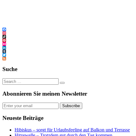
Facebook
Instagram
TikTok
Pinterest
Flickr
LinkedIn
Tumblr
Twitter
Feed
Suche
Abonnieren Sie meinen Newsletter
Subscribe
Neueste Beiträge
Hibiskus – sorgt für Urlaubsfeeling auf Balkon und Terrasse
Hitzewelle – Trotzdem gut durch den Tag kommen