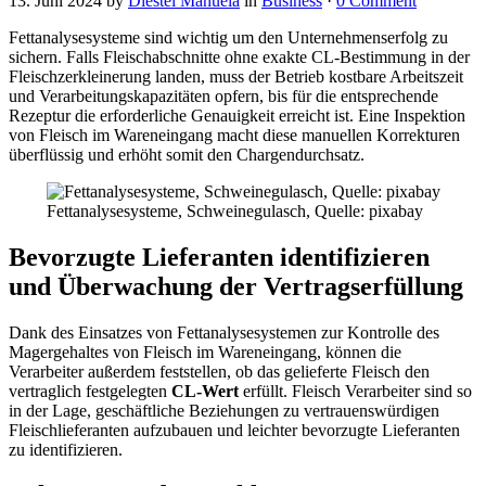
13. Juni 2024
by
Diestel Manuela
in
Business
·
0 Comment
Fettanalysesysteme sind wichtig um den Unternehmenserfolg zu
sichern. Falls Fleischabschnitte ohne exakte CL-Bestimmung in der
Fleischzerkleinerung landen, muss der Betrieb kostbare Arbeitszeit
und Verarbeitungskapazitäten opfern, bis für die entsprechende
Rezeptur die erforderliche Genauigkeit erreicht ist. Eine Inspektion
von Fleisch im Wareneingang macht diese manuellen Korrekturen
überflüssig und erhöht somit den Chargendurchsatz.
Fettanalysesysteme, Schweinegulasch, Quelle: pixabay
Bevorzugte Lieferanten identifizieren
und Überwachung der Vertragserfüllung
Dank des Einsatzes von Fettanalysesystemen zur Kontrolle des
Magergehaltes von Fleisch im Wareneingang, können die
Verarbeiter außerdem feststellen, ob das gelieferte Fleisch den
vertraglich festgelegten
CL-Wert
erfüllt. Fleisch Verarbeiter sind so
in der Lage, geschäftliche Beziehungen zu vertrauenswürdigen
Fleischlieferanten aufzubauen und leichter bevorzugte Lieferanten
zu identifizieren.