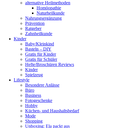
alternative Heilmethoden
Homöopathie
Naturheilkunde
Nahrungsergänzung
Prävention
Ratgeber
Zahnheilkunde
Kinder
Baby/Kleinkind
Basteln – DIY
Gratis für Kinder
Gratis für Schüler
Hefte/Broschüren Reviews
Kinder
Spielzeug
Lifestyle
Besondere Anlässe
Büro
Business
Fotogeschenke
Hobby
Küchen- und Haushaltsbedarf
Mode
Shopping
Unboxing: Ela packt aus