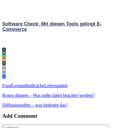
Software Check: Mit diesen Tools gelingt E-
Commerce
Tumblr
XING
WhatsApp
Reddit
Threads
Print
Email
Copy
Link
Teilen
Food
Gesundheit
Küche
Lebensmittel
Rosen düngen – Was sollte dabei beachtet werden?
Diffusionsoffen – was bedeutet das?
Add Comment