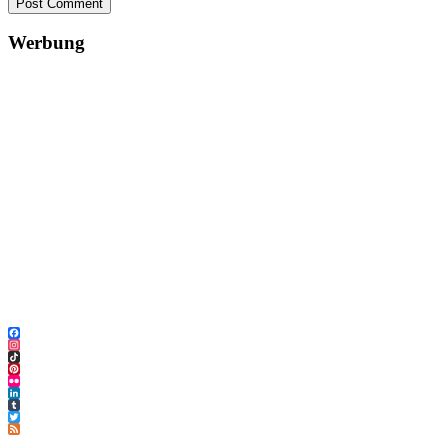
Post Comment
Werbung
Facebook
Instagram
TikTok
Pinterest
Flickr
LinkedIn
Tumblr
Twitter
Feed