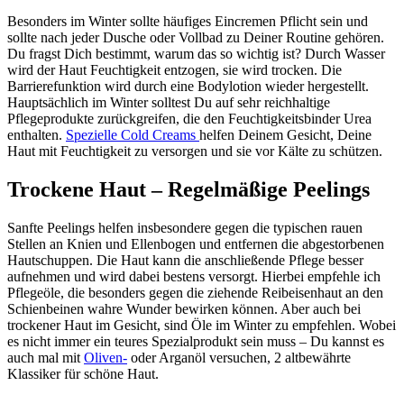
Besonders im Winter sollte häufiges Eincremen Pflicht sein und
sollte nach jeder Dusche oder Vollbad zu Deiner Routine gehören.
Du fragst Dich bestimmt, warum das so wichtig ist? Durch Wasser
wird der Haut Feuchtigkeit entzogen, sie wird trocken. Die
Barrierefunktion wird durch eine Bodylotion wieder hergestellt.
Hauptsächlich im Winter solltest Du auf sehr reichhaltige
Pflegeprodukte zurückgreifen, die den Feuchtigkeitsbinder Urea
enthalten.
Spezielle Cold Creams
helfen Deinem Gesicht, Deine
Haut mit Feuchtigkeit zu versorgen und sie vor Kälte zu schützen.
Trockene Haut – Regelmäßige Peelings
Sanfte Peelings helfen insbesondere gegen die typischen rauen
Stellen an Knien und Ellenbogen und entfernen die abgestorbenen
Hautschuppen. Die Haut kann die anschließende Pflege besser
aufnehmen und wird dabei bestens versorgt. Hierbei empfehle ich
Pflegeöle, die besonders gegen die ziehende Reibeisenhaut an den
Schienbeinen wahre Wunder bewirken können. Aber auch bei
trockener Haut im Gesicht, sind Öle im Winter zu empfehlen. Wobei
es nicht immer ein teures Spezialprodukt sein muss – Du kannst es
auch mal mit
Oliven-
oder Arganöl versuchen, 2 altbewährte
Klassiker für schöne Haut.