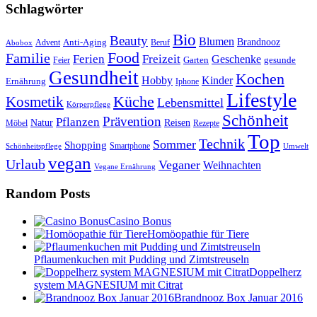
Schlagwörter
Bio
Beauty
Blumen
Anti-Aging
Brandnooz
Advent
Beruf
Abobox
Food
Familie
Ferien
Freizeit
Geschenke
Garten
gesunde
Feier
Gesundheit
Kochen
Hobby
Kinder
Ernährung
Iphone
Lifestyle
Kosmetik
Küche
Lebensmittel
Körperpflege
Schönheit
Prävention
Pflanzen
Natur
Reisen
Rezepte
Möbel
Top
Technik
Sommer
Shopping
Schönheitspflege
Smartphone
Umwelt
vegan
Urlaub
Veganer
Weihnachten
Vegane Ernährung
Random Posts
Casino Bonus
Homöopathie für Tiere
Pflaumenkuchen mit Pudding und Zimtstreuseln
Doppelherz
system MAGNESIUM mit Citrat
Brandnooz Box Januar 2016