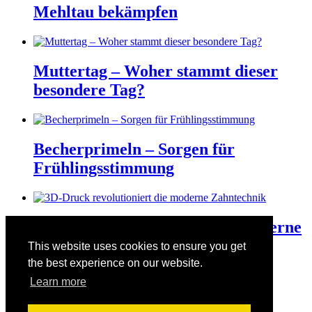
Mehltau bekämpfen
Muttertag – Woher stammt dieser
besondere Tag?
Becherprimeln – Sorgen für
Frühlingsstimmung
3D-Druck revolutioniert die moderne
Zahntechnik
This website uses cookies to ensure you get
the best experience on our website.
Learn more
Der Valentinstag am 14. Februar