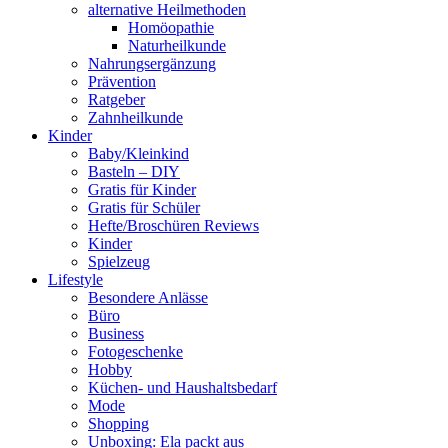
alternative Heilmethoden
Homöopathie
Naturheilkunde
Nahrungsergänzung
Prävention
Ratgeber
Zahnheilkunde
Kinder
Baby/Kleinkind
Basteln – DIY
Gratis für Kinder
Gratis für Schüler
Hefte/Broschüren Reviews
Kinder
Spielzeug
Lifestyle
Besondere Anlässe
Büro
Business
Fotogeschenke
Hobby
Küchen- und Haushaltsbedarf
Mode
Shopping
Unboxing: Ela packt aus