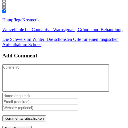
Threads
Print
Email
Copy
Link
Teilen
Hautpflege
Kosmetik
Wurzelfäule bei Cannabis – Warnsignale, Gründe und Behandlung
Die Schweiz im Winter: Die schönsten Orte für einen magischen
Aufenthalt im Schnee
Add Comment