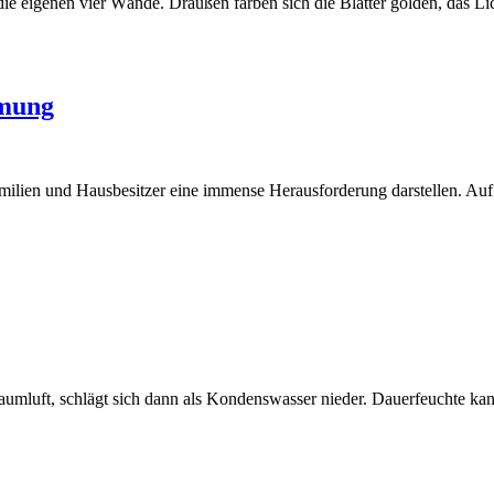
n die eigenen vier Wände. Draußen färben sich die Blätter golden, das 
mmung
 Familien und Hausbesitzer eine immense Herausforderung darstellen. A
 Raumluft, schlägt sich dann als Kondenswasser nieder. Dauerfeuchte k