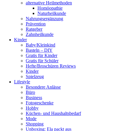
alternative Heilmethoden
Homöopathie
Naturheilkunde
Nahrungsergänzung
Prävention
Ratgeber
Zahnheilkunde
Kinder
Baby/Kleinkind
Basteln – DIY
Gratis für Kinder
Gratis für Schüler
Hefte/Broschüren Reviews
Kinder
Spielzeug
Lifestyle
Besondere Anlässe
Büro
Business
Fotogeschenke
Hobby
Küchen- und Haushaltsbedarf
Mode
Shopping
Unboxing: Ela packt aus