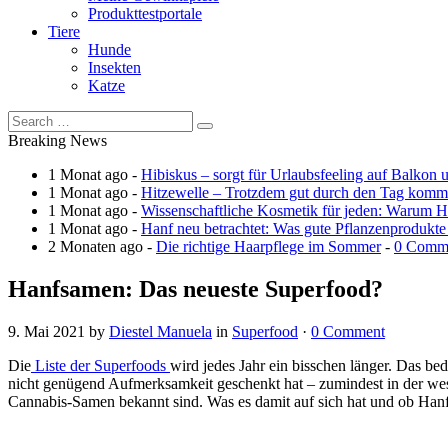
Produkttestportale
Tiere
Hunde
Insekten
Katze
Breaking News
1 Monat ago -
Hibiskus – sorgt für Urlaubsfeeling auf Balkon 
1 Monat ago -
Hitzewelle – Trotzdem gut durch den Tag kom
1 Monat ago -
Wissenschaftliche Kosmetik für jeden: Warum Ha
1 Monat ago -
Hanf neu betrachtet: Was gute Pflanzenprodukte
2 Monaten ago -
Die richtige Haarpflege im Sommer
-
0 Comm
Hanfsamen: Das neueste Superfood?
9. Mai 2021
by
Diestel Manuela
in
Superfood
·
0 Comment
Die
Liste der Superfoods
wird jedes Jahr ein bisschen länger. Das be
nicht genügend Aufmerksamkeit geschenkt hat – zumindest in der wes
Cannabis-Samen bekannt sind. Was es damit auf sich hat und ob Hanfs