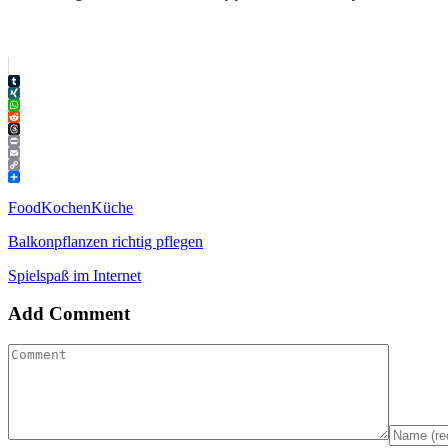
Tumblr
XING
WhatsApp
Reddit
Threads
Print
Email
Copy
Link
Teilen
Food
Kochen
Küche
Balkonpflanzen richtig pflegen
Spielspaß im Internet
Add Comment