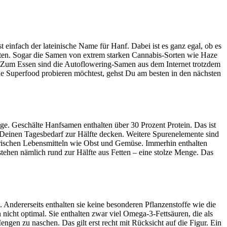
 einfach der lateinische Name für Hanf. Dabei ist es ganz egal, ob es
lüten. Sogar die Samen von extrem starken Cannabis-Sorten wie Haze
. Zum Essen sind die Autoflowering-Samen aus dem Internet trotzdem
ue Superfood probieren möchtest, gehst Du am besten in den nächsten
ge. Geschälte Hanfsamen enthalten über 30 Prozent Protein. Das ist
Deinen Tagesbedarf zur Hälfte decken. Weitere Spurenelemente sind
 frischen Lebensmitteln wie Obst und Gemüse. Immerhin enthalten
ehen nämlich rund zur Hälfte aus Fetten – eine stolze Menge. Das
. Andererseits enthalten sie keine besonderen Pflanzenstoffe wie die
cht optimal. Sie enthalten zwar viel Omega-3-Fettsäuren, die als
ngen zu naschen. Das gilt erst recht mit Rücksicht auf die Figur. Ein