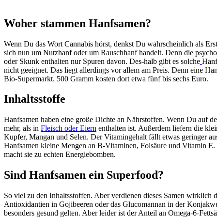
Woher stammen Hanfsamen?
Wenn Du das Wort Cannabis hörst, denkst Du wahrscheinlich als Erstes 
sich nun um Nutzhanf oder um Rauschhanf handelt. Denn die psycho-ak
oder Skunk enthalten nur Spuren davon. Des-halb gibt es solche
Hanf
nicht geeignet. Das liegt allerdings vor allem am Preis. Denn eine 
Bio-Supermarkt. 500 Gramm kosten dort etwa fünf bis sechs Euro.
Inhaltsstoffe
Hanfsamen haben eine große Dichte an Nährstoffen. Wenn Du auf der S
mehr, als in
Fleisch oder Eiern
enthalten ist. Außerdem liefern die k
Kupfer, Mangan und Selen. Der Vitamingehalt fällt etwas geringer au
Hanfsamen kleine Mengen an B-Vitaminen, Folsäure und Vitamin E. Be
macht sie zu echten Energiebomben.
Sind Hanfsamen ein Superfood?
So viel zu den Inhaltsstoffen. Aber verdienen dieses Samen wirklich d
Antioxidantien in Gojibeeren oder das Glucomannan in der Konjakwur
besonders gesund gelten. Aber leider ist der Anteil an Omega-6-Fettsä