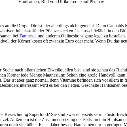
Hanfsamen, Bild von Ulrike Leone auf Pixabay
an die Droge. Die ist hier allerdings nicht gemeint. Denn Cannabis ist
tiven Inhaltsstoffe der Pflanze stecken fast ausschließlich in den B
samen bei
Zamnesia
und anderen Onlineshops ganz legal zu bestellen
Handvoll der Körner kostet oft zwanzig Euro oder mehr. Wenn Du das ne
uche nach pflanzlichen Eiweißquellen bist, sind sie genau das Richti
leinen Körner jede Menge Magnesium: Schon eine große Handvoll kann 
s. Das ist aber ganz normal, denn Vitamine befinden sich vor allem in
sonders interessant wird es bei den Fetten. Geschälte Hanfsamen best
ie Bezeichnung Superfood? Sie sind zwar einerseits sehr nährstoffreich
zel. Außerdem ist die Zusammensetzung der Fettsäuren in Hanfsamen ni
uren noch viel höher. Es ist daher besser, Hanfsamen nur in geringen Me