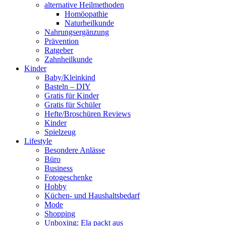
alternative Heilmethoden
Homöopathie
Naturheilkunde
Nahrungsergänzung
Prävention
Ratgeber
Zahnheilkunde
Kinder
Baby/Kleinkind
Basteln – DIY
Gratis für Kinder
Gratis für Schüler
Hefte/Broschüren Reviews
Kinder
Spielzeug
Lifestyle
Besondere Anlässe
Büro
Business
Fotogeschenke
Hobby
Küchen- und Haushaltsbedarf
Mode
Shopping
Unboxing: Ela packt aus