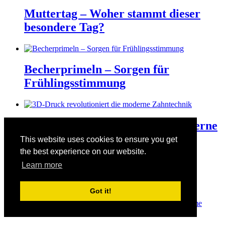
Muttertag – Woher stammt dieser
besondere Tag?
Becherprimeln – Sorgen für
Frühlingsstimmung
3D-Druck revolutioniert die moderne
Zahntechnik
This website uses cookies to ensure you get
the best experience on our website.
Learn more
Der Valentinstag am 14. Februar
Got it!
© Copyright 2026
Manuelas bunte Welt
· Designed by
Theme
Junkie