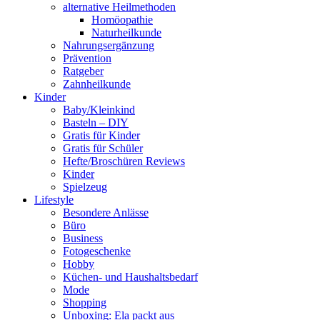
alternative Heilmethoden
Homöopathie
Naturheilkunde
Nahrungsergänzung
Prävention
Ratgeber
Zahnheilkunde
Kinder
Baby/Kleinkind
Basteln – DIY
Gratis für Kinder
Gratis für Schüler
Hefte/Broschüren Reviews
Kinder
Spielzeug
Lifestyle
Besondere Anlässe
Büro
Business
Fotogeschenke
Hobby
Küchen- und Haushaltsbedarf
Mode
Shopping
Unboxing: Ela packt aus