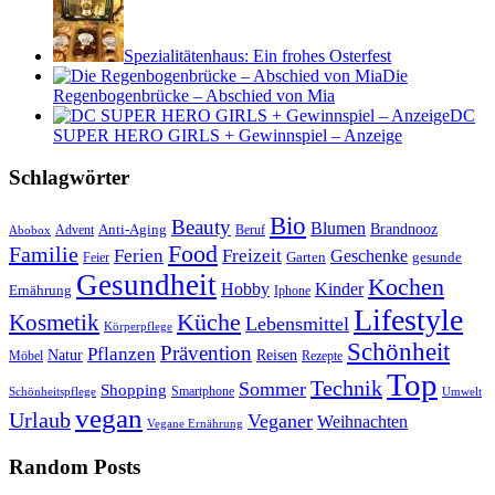
Spezialitätenhaus: Ein frohes Osterfest
Die
Regenbogenbrücke – Abschied von Mia
DC
SUPER HERO GIRLS + Gewinnspiel – Anzeige
Schlagwörter
Bio
Beauty
Blumen
Anti-Aging
Brandnooz
Advent
Beruf
Abobox
Food
Familie
Ferien
Freizeit
Geschenke
Garten
gesunde
Feier
Gesundheit
Kochen
Hobby
Kinder
Ernährung
Iphone
Lifestyle
Kosmetik
Küche
Lebensmittel
Körperpflege
Schönheit
Prävention
Pflanzen
Natur
Reisen
Rezepte
Möbel
Top
Technik
Sommer
Shopping
Schönheitspflege
Smartphone
Umwelt
vegan
Urlaub
Veganer
Weihnachten
Vegane Ernährung
Random Posts