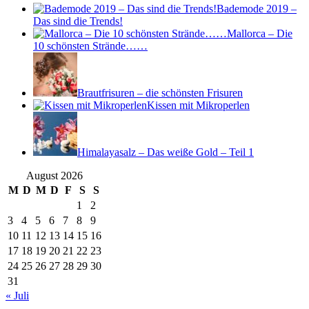
Bademode 2019 –
Das sind die Trends!
Mallorca – Die
10 schönsten Strände……
Brautfrisuren – die schönsten Frisuren
Kissen mit Mikroperlen
Himalayasalz – Das weiße Gold – Teil 1
August 2026
M
D
M
D
F
S
S
1
2
3
4
5
6
7
8
9
10
11
12
13
14
15
16
17
18
19
20
21
22
23
24
25
26
27
28
29
30
31
« Juli