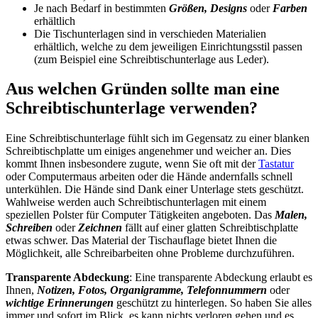
Je nach Bedarf in bestimmten
Größen, Designs
oder
Farben
erhältlich
Die Tischunterlagen sind in verschieden Materialien
erhältlich, welche zu dem jeweiligen Einrichtungsstil passen
(zum Beispiel eine Schreibtischunterlage aus Leder).
Aus welchen Gründen sollte man eine
Schreibtischunterlage verwenden?
Eine Schreibtischunterlage fühlt sich im Gegensatz zu einer blanken
Schreibtischplatte um einiges angenehmer und weicher an. Dies
kommt Ihnen insbesondere zugute, wenn Sie oft mit der
Tastatur
oder Computermaus arbeiten oder die Hände andernfalls schnell
unterkühlen. Die Hände sind Dank einer Unterlage stets geschützt.
Wahlweise werden auch Schreibtischunterlagen mit einem
speziellen Polster für Computer Tätigkeiten angeboten. Das
Malen,
Schreiben
oder
Zeichnen
fällt auf einer glatten Schreibtischplatte
etwas schwer. Das Material der Tischauflage bietet Ihnen die
Möglichkeit, alle Schreibarbeiten ohne Probleme durchzuführen.
Transparente Abdeckung
: Eine transparente Abdeckung erlaubt es
Ihnen,
Notizen, Fotos, Organigramme, Telefonnummern
oder
wichtige Erinnerungen
geschützt zu hinterlegen. So haben Sie alles
immer und sofort im Blick, es kann nichts verloren gehen und es