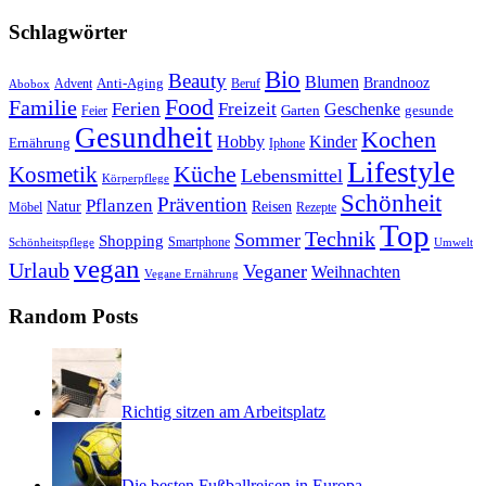
Schlagwörter
Bio
Beauty
Blumen
Anti-Aging
Brandnooz
Advent
Beruf
Abobox
Food
Familie
Ferien
Freizeit
Geschenke
Garten
gesunde
Feier
Gesundheit
Kochen
Hobby
Kinder
Ernährung
Iphone
Lifestyle
Kosmetik
Küche
Lebensmittel
Körperpflege
Schönheit
Prävention
Pflanzen
Natur
Reisen
Rezepte
Möbel
Top
Technik
Sommer
Shopping
Schönheitspflege
Smartphone
Umwelt
vegan
Urlaub
Veganer
Weihnachten
Vegane Ernährung
Random Posts
Richtig sitzen am Arbeitsplatz
Die besten Fußballreisen in Europa