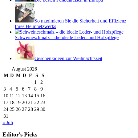
So maximieren Sie die Sicherheit und Effizienz
Ihres Heimnetzwerks
Schweineschmalz – die ideale Leder- und Holzpflege
Geschenkideen zur Weihnachtszeit
August 2026
M
D
M
D
F
S
S
1
2
3
4
5
6
7
8
9
10
11
12
13
14
15
16
17
18
19
20
21
22
23
24
25
26
27
28
29
30
31
« Juli
Editor's Picks