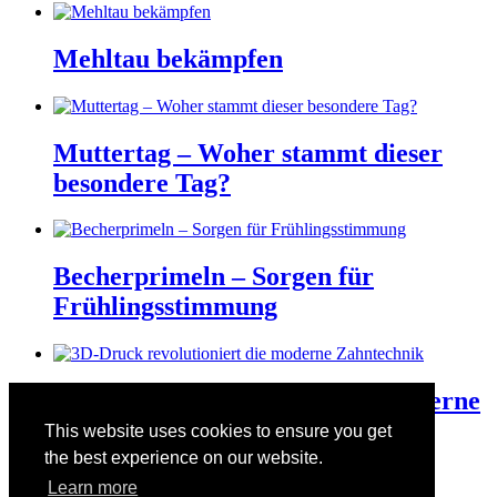
Mehltau bekämpfen
Muttertag – Woher stammt dieser
besondere Tag?
Becherprimeln – Sorgen für
Frühlingsstimmung
3D-Druck revolutioniert die moderne
Zahntechnik
This website uses cookies to ensure you get
the best experience on our website.
Learn more