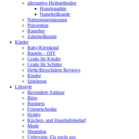
alternative Heilmethoden
Homöopathie
Naturheilkunde
Nahrungsergänzung
Prävention
Ratgeber
Zahnheilkunde
Kinder
Baby/Kleinkind
Basteln – DIY
Gratis für Kinder
Gratis für Schüler
Hefte/Broschüren Reviews
Kinder
Spielzeug
Lifestyle
Besondere Anlässe
Büro
Business
Fotogeschenke
Hobby
Küchen- und Haushaltsbedarf
Mode
Shopping
Unboxing: Ela packt aus