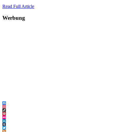
Read Full Article
Werbung
Facebook
Instagram
TikTok
Pinterest
Flickr
LinkedIn
Tumblr
Twitter