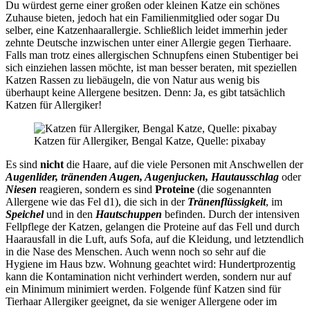
Du würdest gerne einer großen oder kleinen Katze ein schönes
Zuhause bieten, jedoch hat ein Familienmitglied oder sogar Du
selber, eine Katzenhaarallergie. Schließlich leidet immerhin jeder
zehnte Deutsche inzwischen unter einer Allergie gegen Tierhaare.
Falls man trotz eines allergischen Schnupfens einen Stubentiger bei
sich einziehen lassen möchte, ist man besser beraten, mit speziellen
Katzen Rassen zu liebäugeln, die von Natur aus wenig bis
überhaupt keine Allergene besitzen. Denn: Ja, es gibt tatsächlich
Katzen für Allergiker!
Katzen für Allergiker, Bengal Katze, Quelle: pixabay
Es sind
nicht
die Haare, auf die viele Personen mit Anschwellen der
Augenlider, tränenden Augen, Augenjucken, Hautausschlag
oder
Niesen
reagieren, sondern es sind
Proteine
(die sogenannten
Allergene wie das Fel d1), die sich in der
Tränenflüssigkeit
, im
Speichel
und in den
Hautschuppen
befinden. Durch der intensiven
Fellpflege der Katzen, gelangen die Proteine auf das Fell und durch
Haarausfall in die Luft, aufs Sofa, auf die Kleidung, und letztendlich
in die Nase des Menschen. Auch wenn noch so sehr auf die
Hygiene im Haus bzw. Wohnung geachtet wird: Hundertprozentig
kann die Kontamination nicht verhindert werden, sondern nur auf
ein Minimum minimiert werden. Folgende fünf Katzen sind für
Tierhaar Allergiker geeignet, da sie weniger Allergene oder im