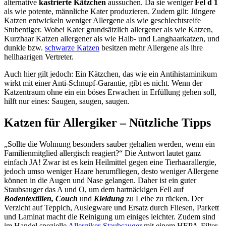
alternative
kastrierte Kätzchen
aussuchen. Da sie weniger
Fel d 1
als wie potente, männliche Kater produzieren. Zudem gilt: Jüngere
Katzen entwickeln weniger Allergene als wie geschlechtsreife
Stubentiger. Wobei Kater grundsätzlich allergener als wie Katzen,
Kurzhaar Katzen allergener als wie Halb- und Langhaarkatzen, und
dunkle bzw.
schwarze Katzen
besitzen mehr Allergene als ihre
hellhaarigen Vertreter.
Auch hier gilt jedoch: Ein Kätzchen, das wie ein Antihistaminikum
wirkt mit einer Anti-Schnupf-Garantie, gibt es nicht. Wenn der
Katzentraum ohne ein ein böses Erwachen in Erfüllung gehen soll,
hilft nur eines: Saugen, saugen, saugen.
Katzen für Allergiker – Nützliche Tipps
„Sollte die Wohnung besonders sauber gehalten werden, wenn ein
Familienmitglied allergisch reagiert?“ Die Antwort lautet ganz
einfach JA! Zwar ist es kein Heilmittel gegen eine Tierhaarallergie,
jedoch umso weniger Haare herumfliegen, desto weniger Allergene
können in die Augen und Nase gelangen. Daher ist ein guter
Staubsauger das A und O, um dem hartnäckigen Fell auf
Bodentextilien, Couch
und
Kleidung
zu Leibe zu rücken. Der
Verzicht auf Teppich, Auslegware und Ersatz durch Fliesen, Parkett
und Laminat macht die Reinigung um einiges leichter. Zudem sind
im Handel spezielle
Allergiker-Staubsauger
mit einem HEPA-Filter