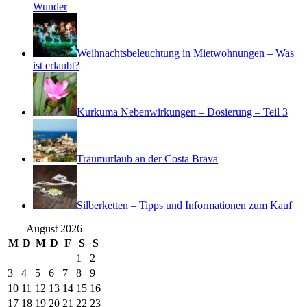
Wunder
Weihnachtsbeleuchtung in Mietwohnungen – Was
ist erlaubt?
Kurkuma Nebenwirkungen – Dosierung – Teil 3
Traumurlaub an der Costa Brava
Silberketten – Tipps und Informationen zum Kauf
August 2026
M
D
M
D
F
S
S
1
2
3
4
5
6
7
8
9
10
11
12
13
14
15
16
17
18
19
20
21
22
23