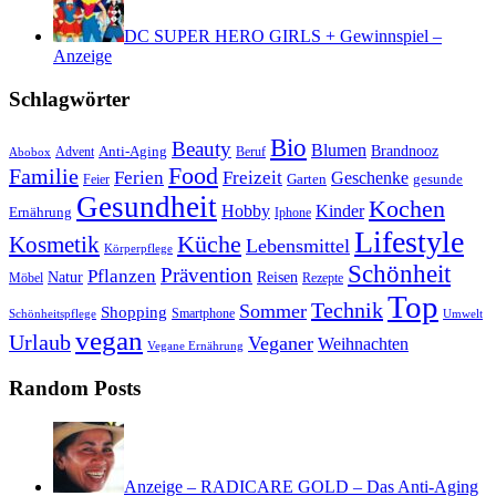
DC SUPER HERO GIRLS + Gewinnspiel –
Anzeige
Schlagwörter
Bio
Beauty
Blumen
Anti-Aging
Brandnooz
Advent
Beruf
Abobox
Food
Familie
Ferien
Freizeit
Geschenke
Garten
gesunde
Feier
Gesundheit
Kochen
Hobby
Kinder
Ernährung
Iphone
Lifestyle
Kosmetik
Küche
Lebensmittel
Körperpflege
Schönheit
Prävention
Pflanzen
Natur
Reisen
Rezepte
Möbel
Top
Technik
Sommer
Shopping
Schönheitspflege
Smartphone
Umwelt
vegan
Urlaub
Veganer
Weihnachten
Vegane Ernährung
Random Posts
Anzeige – RADICARE GOLD – Das Anti-Aging