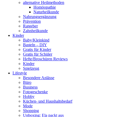
alternative Heilmethoden
Homöopathie
Naturheilkunde
Nahrungsergänzung
Prävention
Ratgeber
Zahnheilkunde
Kinder
Baby/Kleinkind
Basteln – DIY
Gratis für Kinder
Gratis für Schüler
Hefte/Broschüren Reviews
Kinder
Spielzeug
Lifestyle
Besondere Anlässe
Büro
Business
Fotogeschenke
Hobby
Küchen- und Haushaltsbedarf
Mode
Shopping
Unboxing: Ela packt aus