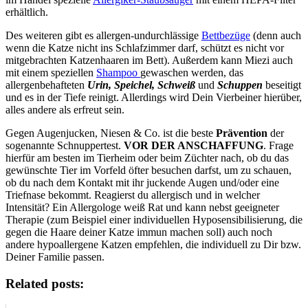
erhältlich.
Des weiteren gibt es allergen-undurchlässige
Bettbezüge
(denn auch
wenn die Katze nicht ins Schlafzimmer darf, schützt es nicht vor
mitgebrachten Katzenhaaren im Bett). Außerdem kann Miezi auch
mit einem speziellen
Shampoo
gewaschen werden, das
allergenbehafteten
Urin, Speichel, Schweiß
und
Schuppen
beseitigt
und es in der Tiefe reinigt. Allerdings wird Dein Vierbeiner hierüber,
alles andere als erfreut sein.
Gegen Augenjucken, Niesen & Co. ist die beste
Prävention
der
sogenannte Schnuppertest.
VOR DER ANSCHAFFUNG
. Frage
hierfür am besten im Tierheim oder beim Züchter nach, ob du das
gewünschte Tier im Vorfeld öfter besuchen darfst, um zu schauen,
ob du nach dem Kontakt mit ihr juckende Augen und/oder eine
Triefnase bekommt. Reagierst du allergisch und in welcher
Intensität? Ein Allergologe weiß Rat und kann nebst geeigneter
Therapie (zum Beispiel einer individuellen Hyposensibilisierung, die
gegen die Haare deiner Katze immun machen soll) auch noch
andere hypoallergene Katzen empfehlen, die individuell zu Dir bzw.
Deiner Familie passen.
Related posts: