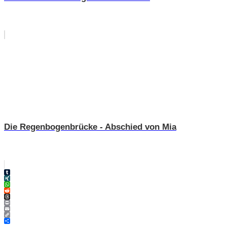
Die Regenbogenbrücke - Abschied von Mia
Tumblr
XING
WhatsApp
Reddit
Threads
Print
Email
Copy
Link
Teilen