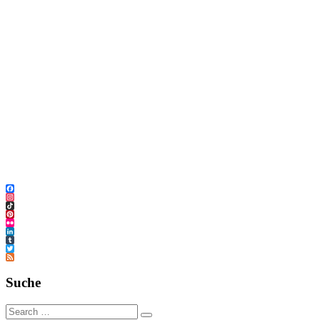
Facebook
Instagram
TikTok
Pinterest
Flickr
LinkedIn
Tumblr
Twitter
Feed
Suche