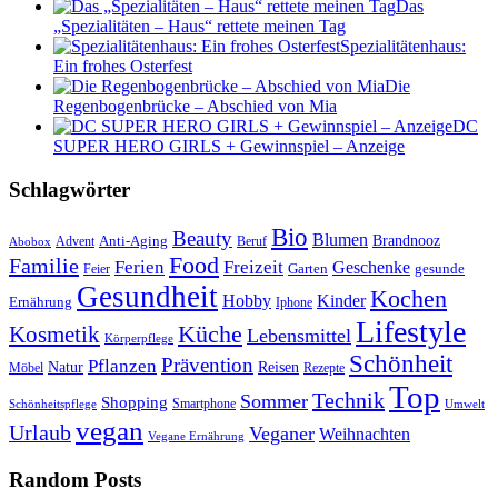
Das
„Spezialitäten – Haus“ rettete meinen Tag
Spezialitätenhaus:
Ein frohes Osterfest
Die
Regenbogenbrücke – Abschied von Mia
DC
SUPER HERO GIRLS + Gewinnspiel – Anzeige
Schlagwörter
Bio
Beauty
Blumen
Anti-Aging
Brandnooz
Advent
Beruf
Abobox
Food
Familie
Ferien
Freizeit
Geschenke
Garten
gesunde
Feier
Gesundheit
Kochen
Hobby
Kinder
Ernährung
Iphone
Lifestyle
Kosmetik
Küche
Lebensmittel
Körperpflege
Schönheit
Prävention
Pflanzen
Natur
Reisen
Rezepte
Möbel
Top
Technik
Sommer
Shopping
Schönheitspflege
Smartphone
Umwelt
vegan
Urlaub
Veganer
Weihnachten
Vegane Ernährung
Random Posts