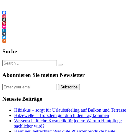
Facebook
Instagram
TikTok
Pinterest
Flickr
LinkedIn
Tumblr
Twitter
Feed
Suche
Abonnieren Sie meinen Newsletter
Subscribe
Neueste Beiträge
Hibiskus – sorgt für Urlaubsfeeling auf Balkon und Terrasse
Hitzewelle – Trotzdem gut durch den Tag kommen
Wissenschaftliche Kosmetik für jeden: Warum Hautpflege
sachlicher wird?
Hanf neu betrachtet: Was gute Pflanzenprodukte heute