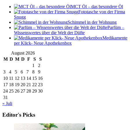
MCT Öl – das besondere Öl
Fototasche von der Firma
Snugg
Schimmel in der Wohnung
Parfüm –
Wissenswertes über die Welt der Düfte
Medikamente
per Klick- Neue Apothekenbox
August 2026
M
D
M
D
F
S
S
1
2
3
4
5
6
7
8
9
10
11
12
13
14
15
16
17
18
19
20
21
22
23
24
25
26
27
28
29
30
31
« Juli
Editor's Picks