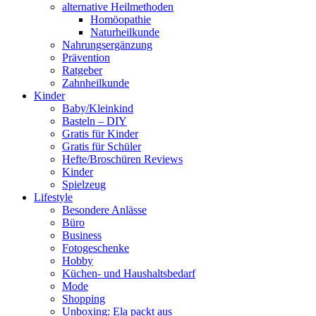
alternative Heilmethoden
Homöopathie
Naturheilkunde
Nahrungsergänzung
Prävention
Ratgeber
Zahnheilkunde
Kinder
Baby/Kleinkind
Basteln – DIY
Gratis für Kinder
Gratis für Schüler
Hefte/Broschüren Reviews
Kinder
Spielzeug
Lifestyle
Besondere Anlässe
Büro
Business
Fotogeschenke
Hobby
Küchen- und Haushaltsbedarf
Mode
Shopping
Unboxing: Ela packt aus