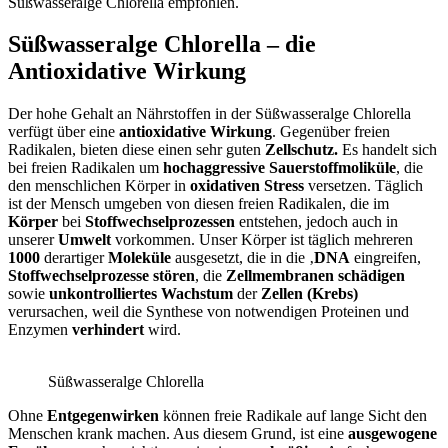
Süßwasseralge Chlorella empfohlen.
Süßwasseralge Chlorella – die
Antioxidative Wirkung
Der hohe Gehalt an Nährstoffen in der Süßwasseralge Chlorella
verfügt über eine
antioxidative Wirkung
. Gegenüber freien
Radikalen, bieten diese einen sehr guten
Zellschutz.
Es handelt sich
bei freien Radikalen um
hochaggressive Sauerstoffmoliküle
, die
den menschlichen Körper in
oxidativen Stress
versetzen. Täglich
ist der Mensch umgeben von diesen freien Radikalen, die im
Körper
bei
Stoffwechselprozessen
entstehen, jedoch auch in
unserer
Umwelt
vorkommen. Unser Körper ist täglich mehreren
1000
derartiger
Moleküle
ausgesetzt, die in die ‚
DNA
eingreifen,
Stoffwechselprozesse stören
, die
Zellmembranen schädigen
sowie
unkontrolliertes Wachstum
der
Zellen (Krebs)
verursachen, weil die Synthese von notwendigen Proteinen und
Enzymen
verhindert
wird.
Süßwasseralge Chlorella
Ohne
Entgegenwirken
können freie Radikale auf lange Sicht den
Menschen krank machen. Aus diesem Grund, ist eine
ausgewogene