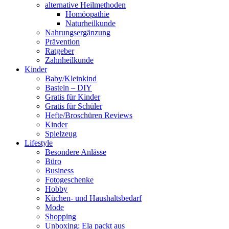
alternative Heilmethoden
Homöopathie
Naturheilkunde
Nahrungsergänzung
Prävention
Ratgeber
Zahnheilkunde
Kinder
Baby/Kleinkind
Basteln – DIY
Gratis für Kinder
Gratis für Schüler
Hefte/Broschüren Reviews
Kinder
Spielzeug
Lifestyle
Besondere Anlässe
Büro
Business
Fotogeschenke
Hobby
Küchen- und Haushaltsbedarf
Mode
Shopping
Unboxing: Ela packt aus