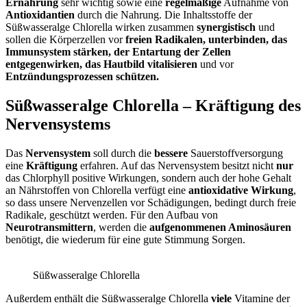
Ernährung
sehr wichtig sowie eine
regelmäßige
Aufnahme von
Antioxidantien
durch die Nahrung. Die Inhaltsstoffe der
Süßwasseralge Chlorella wirken zusammen
synergistisch
und
sollen die Körperzellen vor
freien Radikalen, unterbinden, das
Immunsystem stärken, der Entartung der Zellen
entgegenwirken, das Hautbild vitalisieren
und vor
Entzündungsprozessen schützen.
Süßwasseralge Chlorella – Kräftigung des
Nervensystems
Das
Nervensystem
soll durch die
bessere
Sauerstoffversorgung
eine
Kräftigung
erfahren. Auf das Nervensystem besitzt nicht
nur
das Chlorphyll positive Wirkungen, sondern auch der hohe Gehalt
an Nährstoffen von Chlorella verfügt eine
antioxidative Wirkung
,
so dass unsere Nervenzellen vor Schädigungen, bedingt durch freie
Radikale, geschützt werden. Für den Aufbau von
Neurotransmittern
, werden die
aufgenommenen Aminosäuren
benötigt, die wiederum für eine gute Stimmung Sorgen.
Süßwasseralge Chlorella
Außerdem enthält die Süßwasseralge Chlorella
viele
Vitamine der