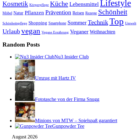
Lifestyle
Kosmetik
Küche
Lebensmittel
Körperpflege
Schönheit
Prävention
Pflanzen
Natur
Reisen
Rezepte
Möbel
Top
Technik
Sommer
Shopping
Schönheitspflege
Smartphone
Umwelt
vegan
Urlaub
Veganer
Weihnachten
Vegane Ernährung
Random Posts
Nu3 Insider Club
Umzug mit Hartz IV
Fototasche von der Firma Snugg
Minions von MTW – Spielspaß garantiert
Gunpowder Tee
August 2026