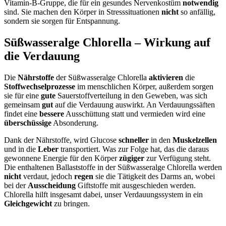
Vitamin-B-Gruppe, die für ein gesundes Nervenkostüm
notwendig
sind. Sie machen den Körper in Stresssituationen
nicht
so anfällig,
sondern sie sorgen für Entspannung.
Süßwasseralge Chlorella – Wirkung auf
die Verdauung
Die
Nährstoffe
der Süßwasseralge Chlorella
aktivieren
die
Stoffwechselprozesse
im menschlichen Körper, außerdem sorgen
sie für eine
gute
Sauerstoffverteilung in den Geweben, was sich
gemeinsam
gut
auf die Verdauung auswirkt. An Verdauungssäften
findet eine
bessere
Ausschüttung statt und vermieden wird eine
überschüssige
Absonderung.
Dank der Nährstoffe, wird Glucose
schneller
in den
Muskelzellen
und in die
Leber
transportiert. Was zur Folge hat, das die daraus
gewonnene Energie für den Körper
zügiger
zur Verfügung steht.
Die enthaltenen Ballaststoffe in der Süßwasseralge Chlorella werden
nicht
verdaut, jedoch
regen
sie die Tätigkeit des Darms an, wobei
bei der
Ausscheidung
Giftstoffe mit ausgeschieden werden.
Chlorella hilft insgesamt dabei, unser Verdauungssystem in ein
Gleichgewicht
zu bringen.