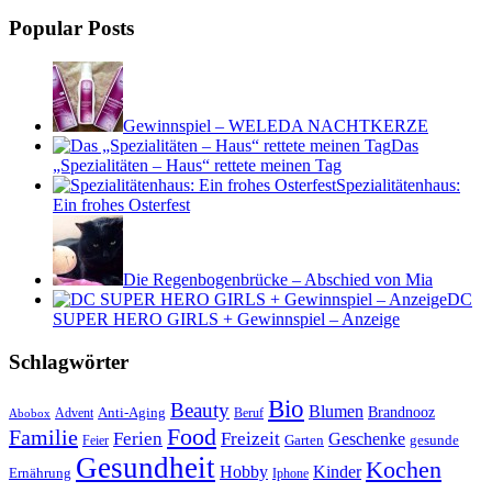
Popular Posts
Gewinnspiel – WELEDA NACHTKERZE
Das
„Spezialitäten – Haus“ rettete meinen Tag
Spezialitätenhaus:
Ein frohes Osterfest
Die Regenbogenbrücke – Abschied von Mia
DC
SUPER HERO GIRLS + Gewinnspiel – Anzeige
Schlagwörter
Bio
Beauty
Blumen
Anti-Aging
Brandnooz
Advent
Beruf
Abobox
Food
Familie
Ferien
Freizeit
Geschenke
Garten
gesunde
Feier
Gesundheit
Kochen
Hobby
Kinder
Ernährung
Iphone