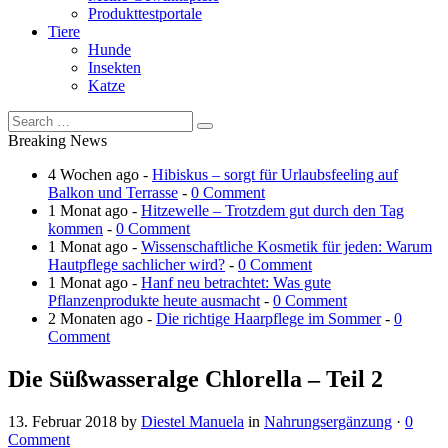
Produkttestportale
Tiere
Hunde
Insekten
Katze
Breaking News
4 Wochen ago -
Hibiskus – sorgt für Urlaubsfeeling auf
Balkon und Terrasse
-
0 Comment
1 Monat ago -
Hitzewelle – Trotzdem gut durch den Tag
kommen
-
0 Comment
1 Monat ago -
Wissenschaftliche Kosmetik für jeden: Warum
Hautpflege sachlicher wird?
-
0 Comment
1 Monat ago -
Hanf neu betrachtet: Was gute
Pflanzenprodukte heute ausmacht
-
0 Comment
2 Monaten ago -
Die richtige Haarpflege im Sommer
-
0
Comment
Die Süßwasseralge Chlorella – Teil 2
13. Februar 2018
by
Diestel Manuela
in
Nahrungsergänzung
·
0
Comment