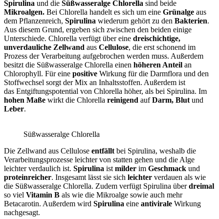
Spirulina
und die
Süßwasseralge Chlorella
sind beide
Mikroalgen.
Bei Chlorella handelt es sich um eine
Grünalge
aus
dem Pflanzenreich,
Spirulina
wiederum gehört zu den
Bakterien
.
Aus diesem Grund, ergeben sich zwischen den beiden einige
Unterschiede. Chlorella verfügt über eine
dreischichtige,
unverdauliche
Zellwand
aus
Cellulose
, die erst schonend im
Prozess der Verarbeitung aufgebrochen werden muss. Außerdem
besitzt die Süßwasseralge Chlorella einen
höheren Anteil
an
Chlorophyll. Für eine
positive
Wirkung für die Darmflora und den
Stoffwechsel sorgt der Mix an Inhaltsstoffen. Außerdem ist
das Entgiftungspotential von Chlorella höher, als bei Spirulina. Im
hohen Maße
wirkt die Chlorella
reinigend
auf
Darm, Blut
und
Leber
.
Süßwasseralge Chlorella
Die Zellwand aus Cellulose
entfällt
bei Spirulina, weshalb die
Verarbeitungsprozesse leichter von statten gehen und die Alge
leichter verdaulich ist.
Spirulina
ist
milder
im
Geschmack
und
proteinreicher
. Insgesamt lässt sie sich
leichter
verdauen als wie
die Süßwasseralge Chlorella. Zudem verfügt Spirulina über
dreimal
so viel
Vitamin B
als wie die Mikroalge sowie auch mehr
Betacarotin. Außerdem wird
Spirulina
eine
antivirale
Wirkung
nachgesagt.