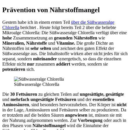
Prävention von Nährstoffmangel
Gestern habe ich in einem ersten Teil
über die Süßwasseralge
Chlorella
berichtet . Heute folgt bereits Teil 2 über die beliebte
Mikroalge Chlorella: Die Süßwasseralge Chlorella verfügt über eine
hohe
Zusammensetzung an
gesunden Nährstoffen
wie
Mineralien, Nährstoffe
und
Vitamine.
Die große Dichte an
Nährstoffen ist
sehr selten
und zeichnet den guten Effekt der
Süßwasseralge aus. Die Inhaltsstoffe wirken aber nicht jedes für sich
separat, sondern
miteinander
synergetisch, so dass die einzelnen
Effekte nicht
nur
zusammen
addiert
werden, sondern sie
potenzieren
sich.
Süßwasseralge Chlorella
Die
30 Fettsäuren
zu gleichen Teilen auf
ungesättigte, gesättigte
und
mehrfach ungesättigte Fettsäuren
und der
essentiellen
Aminosäuren
, sind besonders hervorzuheben. Der Körper ist
nicht
in der Lage, Aminosäuren und Fettsäuren selber zu produzieren. Da
er trotzdem auf die beiden Säuren
angewiesen
ist, müssen sie mit
der Nahrung aufgenommen werden. Zur
Vorbeugung
oder auch in
den Phasen von
Nährstoffmangel
wird die Einnahme der