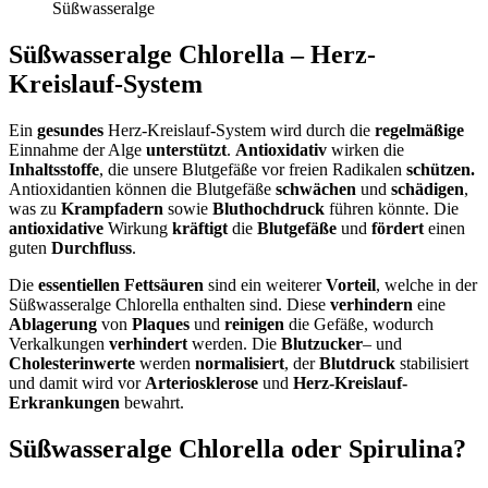
Süßwasseralge
Süßwasseralge Chlorella – Herz-
Kreislauf-System
Ein
gesundes
Herz-Kreislauf-System wird durch die
regelmäßige
Einnahme der Alge
unterstützt
.
Antioxidativ
wirken die
Inhaltsstoffe
, die unsere Blutgefäße vor freien Radikalen
schützen.
Antioxidantien können die Blutgefäße
schwächen
und
schädigen
,
was zu
Krampfadern
sowie
Bluthochdruck
führen könnte. Die
antioxidative
Wirkung
kräftigt
die
Blutgefäße
und
fördert
einen
guten
Durchfluss
.
Die
essentiellen Fettsäuren
sind ein weiterer
Vorteil
, welche in der
Süßwasseralge Chlorella enthalten sind. Diese
verhindern
eine
Ablagerung
von
Plaques
und
reinigen
die Gefäße, wodurch
Verkalkungen
verhindert
werden. Die
Blutzucker
– und
Cholesterinwerte
werden
normalisiert
, der
Blutdruck
stabilisiert
und damit wird vor
Arteriosklerose
und
Herz-Kreislauf-
Erkrankungen
bewahrt.
Süßwasseralge Chlorella oder Spirulina?