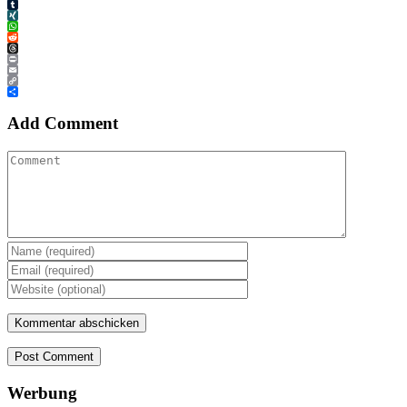
Tumblr
XING
WhatsApp
Reddit
Threads
Print
Email
Copy
Link
Teilen
Add Comment
Post Comment
Werbung