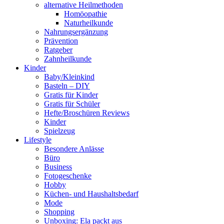
alternative Heilmethoden
Homöopathie
Naturheilkunde
Nahrungsergänzung
Prävention
Ratgeber
Zahnheilkunde
Kinder
Baby/Kleinkind
Basteln – DIY
Gratis für Kinder
Gratis für Schüler
Hefte/Broschüren Reviews
Kinder
Spielzeug
Lifestyle
Besondere Anlässe
Büro
Business
Fotogeschenke
Hobby
Küchen- und Haushaltsbedarf
Mode
Shopping
Unboxing: Ela packt aus