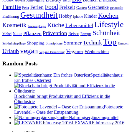
Anti-Aging
Brandnooz
Advent
Beruf
Abobox
Food
Familie
Ferien
Freizeit
Geschenke
Garten
gesunde
Feier
Gesundheit
Kochen
Hobby
Kinder
Ernährung
Iphone
Lifestyle
Kosmetik
Küche
Lebensmittel
Körperpflege
Schönheit
Prävention
Pflanzen
Natur
Reisen
Rezepte
Möbel
Top
Technik
Sommer
Shopping
Schönheitspflege
Smartphone
Umwelt
vegan
Urlaub
Veganer
Weihnachten
Vegane Ernährung
Random Posts
Spezialitätenhaus:
Ein frohes Osterfest
Blockchain bringt Produktivität und Effizienz in die
Ölindustrie
Fototapete
Lavendel – Oase der Entspannung
Nahrungsergänzungsmittel
LEXWARE büro easy 2016