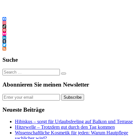
Facebook
Instagram
TikTok
Pinterest
Flickr
LinkedIn
Tumblr
Twitter
Feed
Suche
Abonnieren Sie meinen Newsletter
Subscribe
Neueste Beiträge
Hibiskus – sorgt für Urlaubsfeeling auf Balkon und Terrasse
Hitzewelle – Trotzdem gut durch den Tag kommen
Wissenschaftliche Kosmetik für jeden: Warum Hautpflege
sachlicher wird?