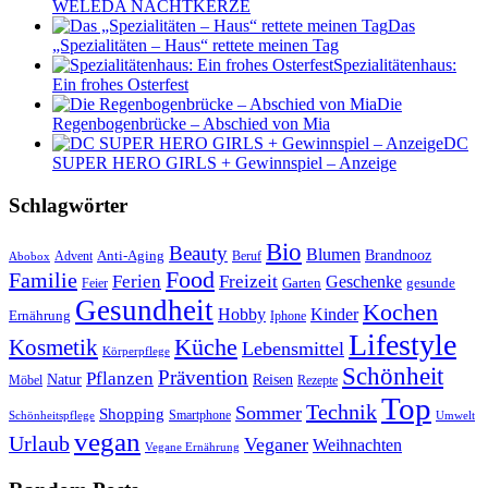
WELEDA NACHTKERZE
Das
„Spezialitäten – Haus“ rettete meinen Tag
Spezialitätenhaus:
Ein frohes Osterfest
Die
Regenbogenbrücke – Abschied von Mia
DC
SUPER HERO GIRLS + Gewinnspiel – Anzeige
Schlagwörter
Bio
Beauty
Blumen
Anti-Aging
Brandnooz
Advent
Beruf
Abobox
Food
Familie
Ferien
Freizeit
Geschenke
Garten
gesunde
Feier
Gesundheit
Kochen
Hobby
Kinder
Ernährung
Iphone
Lifestyle
Kosmetik
Küche
Lebensmittel
Körperpflege
Schönheit
Prävention
Pflanzen
Natur
Reisen
Rezepte
Möbel
Top
Technik
Sommer
Shopping
Schönheitspflege
Smartphone
Umwelt
vegan
Urlaub
Veganer
Weihnachten
Vegane Ernährung