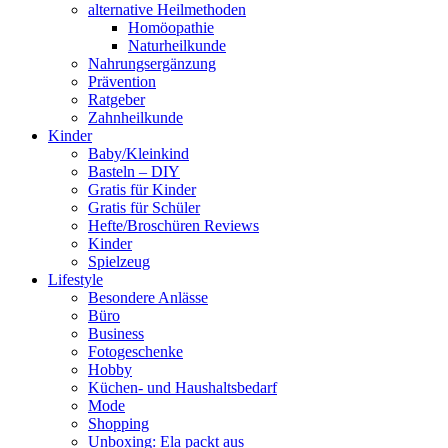
alternative Heilmethoden
Homöopathie
Naturheilkunde
Nahrungsergänzung
Prävention
Ratgeber
Zahnheilkunde
Kinder
Baby/Kleinkind
Basteln – DIY
Gratis für Kinder
Gratis für Schüler
Hefte/Broschüren Reviews
Kinder
Spielzeug
Lifestyle
Besondere Anlässe
Büro
Business
Fotogeschenke
Hobby
Küchen- und Haushaltsbedarf
Mode
Shopping
Unboxing: Ela packt aus