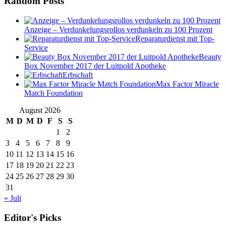
Random Posts
Anzeige – Verdunkelungsrollos verdunkeln zu 100 Prozent
Reparaturdienst mit Top-
Service
Beauty
Box November 2017 der Luitpold Apotheke
Erbschaft
Max Factor Miracle
Match Foundation
August 2026
M
D
M
D
F
S
S
1
2
3
4
5
6
7
8
9
10
11
12
13
14
15
16
17
18
19
20
21
22
23
24
25
26
27
28
29
30
31
« Juli
Editor's Picks