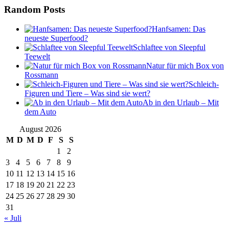
Random Posts
Hanfsamen: Das
neueste Superfood?
Schlaftee von Sleepful
Teewelt
Natur für mich Box von
Rossmann
Schleich-
Figuren und Tiere – Was sind sie wert?
Ab in den Urlaub – Mit
dem Auto
August 2026
M
D
M
D
F
S
S
1
2
3
4
5
6
7
8
9
10
11
12
13
14
15
16
17
18
19
20
21
22
23
24
25
26
27
28
29
30
31
« Juli