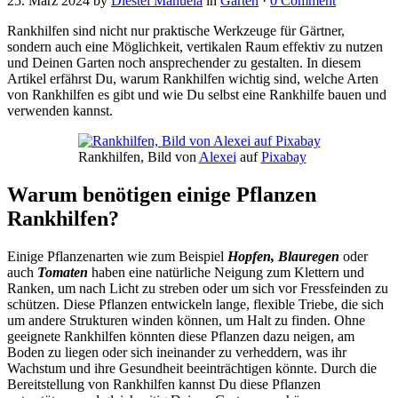
25. März 2024
by
Diestel Manuela
in
Garten
·
0 Comment
Rankhilfen sind nicht nur praktische Werkzeuge für Gärtner,
sondern auch eine Möglichkeit, vertikalen Raum effektiv zu nutzen
und Deinen Garten noch ansprechender zu gestalten. In diesem
Artikel erfährst Du, warum Rankhilfen wichtig sind, welche Arten
von Rankhilfen es gibt und wie Du selbst eine Rankhilfe bauen und
verwenden kannst.
Rankhilfen, Bild von
Alexei
auf
Pixabay
Warum benötigen einige Pflanzen
Rankhilfen?
Einige Pflanzenarten wie zum Beispiel
Hopfen, Blauregen
oder
auch
Tomaten
haben eine natürliche Neigung zum Klettern und
Ranken, um nach Licht zu streben oder um sich vor Fressfeinden zu
schützen. Diese Pflanzen entwickeln lange, flexible Triebe, die sich
um andere Strukturen winden können, um Halt zu finden. Ohne
geeignete Rankhilfen könnten diese Pflanzen dazu neigen, am
Boden zu liegen oder sich ineinander zu verheddern, was ihr
Wachstum und ihre Gesundheit beeinträchtigen könnte. Durch die
Bereitstellung von Rankhilfen kannst Du diese Pflanzen