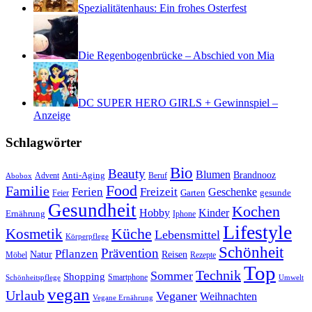
Spezialitätenhaus: Ein frohes Osterfest
Die Regenbogenbrücke – Abschied von Mia
DC SUPER HERO GIRLS + Gewinnspiel –
Anzeige
Schlagwörter
Bio
Beauty
Blumen
Anti-Aging
Brandnooz
Advent
Beruf
Abobox
Food
Familie
Ferien
Freizeit
Geschenke
Garten
gesunde
Feier
Gesundheit
Kochen
Hobby
Kinder
Ernährung
Iphone
Lifestyle
Kosmetik
Küche
Lebensmittel
Körperpflege
Schönheit
Prävention
Pflanzen
Natur
Reisen
Rezepte
Möbel
Top
Technik
Sommer
Shopping
Schönheitspflege
Smartphone
Umwelt
vegan
Urlaub
Veganer
Weihnachten
Vegane Ernährung