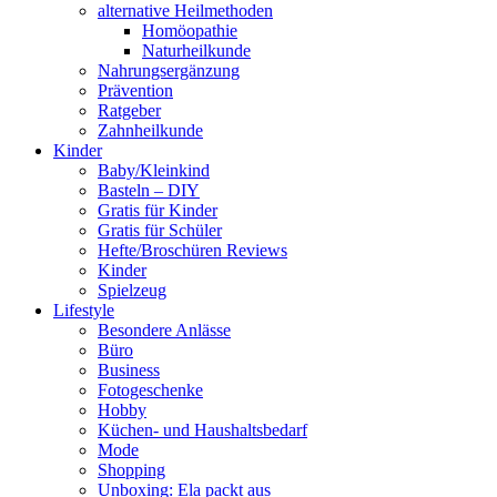
alternative Heilmethoden
Homöopathie
Naturheilkunde
Nahrungsergänzung
Prävention
Ratgeber
Zahnheilkunde
Kinder
Baby/Kleinkind
Basteln – DIY
Gratis für Kinder
Gratis für Schüler
Hefte/Broschüren Reviews
Kinder
Spielzeug
Lifestyle
Besondere Anlässe
Büro
Business
Fotogeschenke
Hobby
Küchen- und Haushaltsbedarf
Mode
Shopping
Unboxing: Ela packt aus