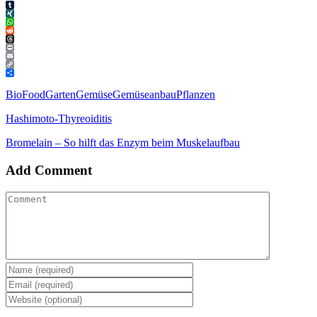
Tumblr
XING
WhatsApp
Reddit
Threads
Print
Email
Copy
Link
Teilen
Bio
Food
Garten
Gemüse
Gemüseanbau
Pflanzen
Hashimoto-Thyreoiditis
Bromelain – So hilft das Enzym beim Muskelaufbau
Add Comment