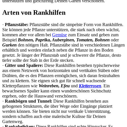
unterstützen und gleichzeitig Deinen Garten verschönern.
Arten von Rankhilfen
·
Pflanzstäbe:
Pflanzstäbe sind die simpelste Form von Rankhilfen.
Sie können jede Pflanze unterstützen, die stark nach oben wächst,
kommen aber vor allem bei
Gemüse
zum Einsatz und geben zum
Beispiel
Bohnen, Paprika, Auberginen, Tomaten, Bohnen
oder
Gurken
den nötigen Halt. Pflanzstäbe sind in verschiedenen Längen
erhältlich und werden einfach neben die Pflanze in den Boden
gesetzt. Je länger der Pflanzstab und je schwerer die Pflanze, desto
tiefer sollte der Stab in der Erde stecken.
·
Gitter und Spaliere:
Diese Rankhilfen bestehen typischerweise
aus einem Netzwerk von horizontalen und vertikalen Stäben oder
Drähten, die es den Pflanzen ermöglichen, sich daran festzuhalten
und zu klettern. Sie eignen sich gut für schnell wachsende
Kletterpflanzen wie
Weinreben, Efeu
und
Kletterrosen
. Ein
bewachsenes Spalier kann einen wunderschönen Sichtschutz
ergeben, oder die Hauswand verschönern.
·
Rankbögen und Tunnel:
Diese Rankhilfen bestehen aus
gebogenen Strukturen, die über Wege oder Eingänge platziert
werden können. Sie bieten nicht nur vertikale Unterstützung,
sondern schaffen auch eine malerische Kulisse für Deinen
Gartenweg.
·
Rankobelisken:
Diese Rankhilfen sind echte Hingucker. Es