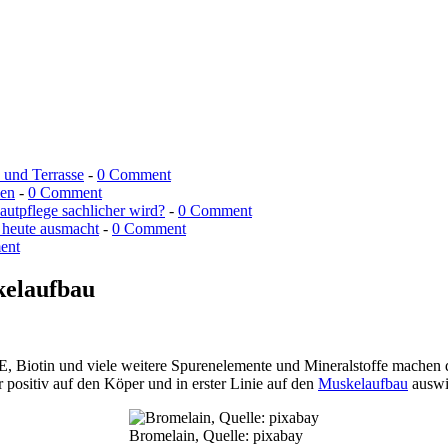
n und Terrasse
-
0 Comment
men
-
0 Comment
utpflege sachlicher wird?
-
0 Comment
 heute ausmacht
-
0 Comment
ent
kelaufbau
 Biotin und viele weitere Spurenelemente und Mineralstoffe machen di
 positiv auf den Köper und in erster Linie auf den
Muskelaufbau
auswi
Bromelain, Quelle: pixabay