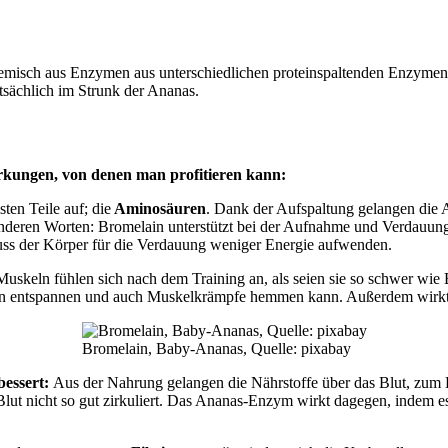
Gemisch aus Enzymen aus unterschiedlichen proteinspaltenden Enzymen,
ptsächlich im Strunk der Ananas.
irkungen, von denen man profitieren kann:
ten Teile auf; die
Aminosäuren
. Dank der Aufspaltung gelangen die
anderen Worten: Bromelain unterstützt bei der Aufnahme und Verdauun
ss der Körper für die Verdauung weniger Energie aufwenden.
uskeln fühlen sich nach dem Training an, als seien sie so schwer wie 
ln entspannen und auch Muskelkrämpfe hemmen kann. Außerdem wirkt
Bromelain, Baby-Ananas, Quelle: pixabay
bessert:
Aus der Nahrung gelangen die Nährstoffe über das Blut, zum 
Blut nicht so gut zirkuliert. Das Ananas-Enzym wirkt dagegen, indem e