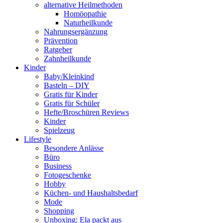
alternative Heilmethoden
Homöopathie
Naturheilkunde
Nahrungsergänzung
Prävention
Ratgeber
Zahnheilkunde
Kinder
Baby/Kleinkind
Basteln – DIY
Gratis für Kinder
Gratis für Schüler
Hefte/Broschüren Reviews
Kinder
Spielzeug
Lifestyle
Besondere Anlässe
Büro
Business
Fotogeschenke
Hobby
Küchen- und Haushaltsbedarf
Mode
Shopping
Unboxing: Ela packt aus