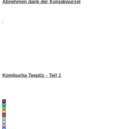
Abnehmen dank der Konjakwurzel
Kombucha Teepilz - Teil 1
Tumblr
XING
WhatsApp
Reddit
Threads
Print
Email
Copy