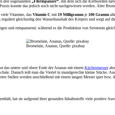
ym den sogenannten
„Fibrinpanzer“
, mit dem sich die Krebszellen tar
er Praxis konnte das jedoch noch nicht nachgewiesen werden. Aber Bro
 viele Vitamine, das
Vitamin C
mit
19 Milligramm
je
100 Gramm
all
reguliert gleichzeitig den Wasserhaushalt des Körpers und sorgt auf di
n und entspannend, während es die Produktion von Serotonin gleichze
Bromelain, Ananas, Quelle: pixabay
chst das untere und obere Ende der Ananas mit einem
Küchenmesser
abz
 Schale. Danach teilt man die Viertel in mundgerechte kleine Stücke. A
arten Stellen werden anschließend mit einem langen Messer quer bzw. d
hält, hat sie aufgrund ihrer gesunden Inhaltsstoffe viele positive Au