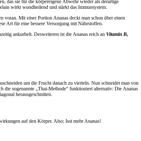
nen, das sie für die körpereigene Abwehr wieder als derartige
melain wirkt wundheilend und stärkt das Immunsystem.
en voran. Mit einer Portion Ananas deckt man schon über einen
ese Art für eine bessere Versorgung mit Nährstoffen.
itig ankurbelt. Desweiteren ist die Ananas reich an
Vitamin B,
uschneiden um die Frucht danach zu vierteln. Nun schneidet man von
uch die sogenannte „Thai-Methode“ funktioniert alternativ: Die Ananas
iagonal herausgeschnitten.
swirkungen auf den Körper. Also; Isst mehr Ananas!