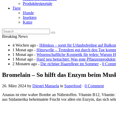
Produkttestportale
Tiere
Hunde
Insekten
Katze
Breaking News
4 Wochen ago -
Hibiskus – sorgt für Urlaubsfeeling auf Balko
1 Monat ago -
Hitzewelle – Trotzdem gut durch den Tag kom
1 Monat ago -
Wissenschaftliche Kosmetik für jeden: Warum Ha
1 Monat ago -
Hanf neu betrachtet: Was gute Pflanzenprodukte
2 Monaten ago -
Die richtige Haarpflege im Sommer
-
0 Comm
Bromelain – So hilft das Enzym beim Mus
26. März 2024
by
Diestel Manuela
in
Superfood
·
0 Comment
Ananas ist eine wahre Bombe an Nährstoffen. Vitamin B12, Vitamin E,
aus Südamerika beheimatete Frucht vor allen ein Enzym, das sich sehr