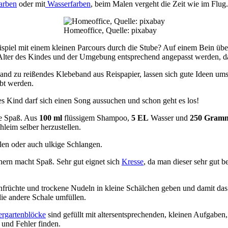
arben
oder mit
Wasserfarben
, beim Malen vergeht die Zeit wie im Flu
Homeoffice, Quelle: pixabay
piel mit einem kleinen Parcours durch die Stube? Auf einem Bein über
 Alter des Kindes und der Umgebung entsprechend angepasst werden, da
 Hand zu reißendes Klebeband aus Reispapier, lassen sich gute Ideen um
bt werden.
es Kind darf sich einen Song aussuchen und schon geht es los!
e Spaß. Aus
100 ml
flüssigem Shampoo,
5 EL
Wasser und
250 Gram
leim selber herzustellen.
len oder auch ulkige Schlangen.
nern macht Spaß. Sehr gut eignet sich
Kresse
, da man dieser sehr gut
früchte und trockene Nudeln in kleine Schälchen geben und damit das 
 die andere Schale umfüllen.
rgartenblöcke
sind gefüllt mit altersentsprechenden, kleinen Aufgabe
 und Fehler finden.