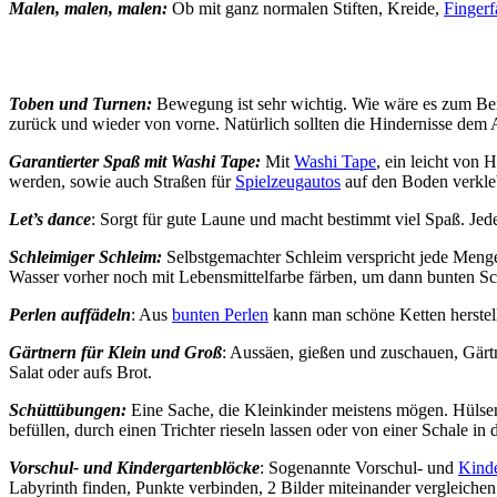
Malen, malen, malen:
Ob mit ganz normalen Stiften, Kreide,
Fingerf
Toben und Turnen:
Bewegung ist sehr wichtig. Wie wäre es zum Beis
zurück und wieder von vorne. Natürlich sollten die Hindernisse dem
Garantierter Spaß mit Washi Tape:
Mit
Washi Tape
, ein leicht von
werden, sowie auch Straßen für
Spielzeugautos
auf den Boden verkle
Let’s dance
: Sorgt für gute Laune und macht bestimmt viel Spaß. Jed
Schleimiger Schleim:
Selbstgemachter Schleim verspricht jede Meng
Wasser vorher noch mit Lebensmittelfarbe färben, um dann bunten Sch
Perlen auffädeln
: Aus
bunten Perlen
kann man schöne Ketten herstel
Gärtnern für Klein und Groß
: Aussäen, gießen und zuschauen, Gärt
Salat oder aufs Brot.
Schüttübungen:
Eine Sache, die Kleinkinder meistens mögen. Hülsen
befüllen, durch einen Trichter rieseln lassen oder von einer Schale in
Vorschul- und Kindergartenblöcke
: Sogenannte Vorschul- und
Kinde
Labyrinth finden, Punkte verbinden, 2 Bilder miteinander vergleichen