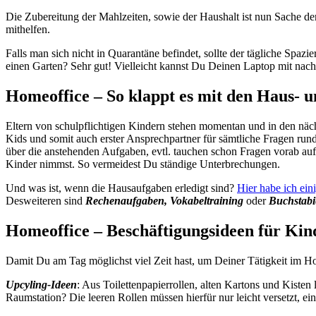
Die Zubereitung der Mahlzeiten, sowie der Haushalt ist nun Sache d
mithelfen.
Falls man sich nicht in Quarantäne befindet, sollte der tägliche Spazi
einen Garten? Sehr gut! Vielleicht kannst Du Deinen Laptop mit nac
Homeoffice – So klappt es mit den Haus- 
Eltern von schulpflichtigen Kindern stehen momentan und in den näch
Kids und somit auch erster Ansprechpartner für sämtliche Fragen ru
über die anstehenden Aufgaben, evtl. tauchen schon Fragen vorab auf,
Kinder nimmst. So vermeidest Du ständige Unterbrechungen.
Und was ist, wenn die Hausaufgaben erledigt sind?
Hier habe ich ein
Desweiteren sind
Rechenaufgaben, Vokabeltraining
oder
Buchstab
Homeoffice – Beschäftigungsideen für Kin
Damit Du am Tag möglichst viel Zeit hast, um Deiner Tätigkeit im Ho
Upcyling-Ideen
: Aus Toilettenpapierrollen, alten Kartons und Kisten
Raumstation? Die leeren Rollen müssen hierfür nur leicht versetzt, 