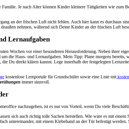
er Familie. Je nach Alter können Kinder kleinere Tätigkeiten wie zum 
ergang an der frischen Luft nicht fehlen. Auch hier kann es durchaus sinn
h draußen nehmen, während sich Deine Kinder an der frischen Luft besc
und Lernaufgaben
sten Wochen vor einer besonderen Herausforderung. Neben ihrer eigenen
nd um die Haus- und Lernaufgaben. Mein Tipp: Plane morgens bereits,
 die Du direkt klären kannst. Lege innerhalb der festgelegten Lernzeite
ige
kostenlose Lernportale für Grundschüler sowie eine Liste mit
kosten
ierübungen
immer sinnvoll.
der
meoffice nachzugehen, ist es nur von Vorteil, wenn Du viele Beschäft
 lassen sich auch richtig tolle Sachen herstellen. Wie wäre es mit ein
einfach untereinander, mit einem Klebeband an der Tür befestigt werde