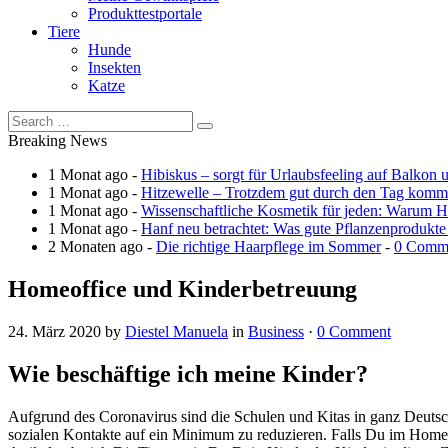
Produkttestportale
Tiere
Hunde
Insekten
Katze
Breaking News
1 Monat ago -
Hibiskus – sorgt für Urlaubsfeeling auf Balkon 
1 Monat ago -
Hitzewelle – Trotzdem gut durch den Tag kom
1 Monat ago -
Wissenschaftliche Kosmetik für jeden: Warum Ha
1 Monat ago -
Hanf neu betrachtet: Was gute Pflanzenprodukte
2 Monaten ago -
Die richtige Haarpflege im Sommer
-
0 Comm
Homeoffice und Kinderbetreuung
24. März 2020
by
Diestel Manuela
in
Business
·
0 Comment
Wie beschäftige ich meine Kinder?
Aufgrund des Coronavirus sind die Schulen und Kitas in ganz Deutsc
sozialen Kontakte auf ein Minimum zu reduzieren. Falls Du im Homeo