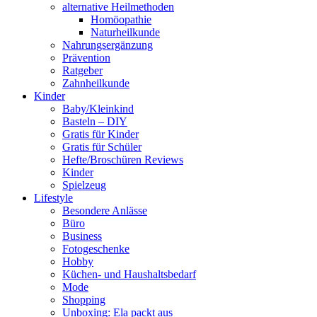
alternative Heilmethoden
Homöopathie
Naturheilkunde
Nahrungsergänzung
Prävention
Ratgeber
Zahnheilkunde
Kinder
Baby/Kleinkind
Basteln – DIY
Gratis für Kinder
Gratis für Schüler
Hefte/Broschüren Reviews
Kinder
Spielzeug
Lifestyle
Besondere Anlässe
Büro
Business
Fotogeschenke
Hobby
Küchen- und Haushaltsbedarf
Mode
Shopping
Unboxing: Ela packt aus