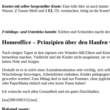
Kneten mit selber hergestellter Knete:
Eine tolle Idee ist auch immer
Wasser,
2
Tassen Mehl und
1 EL
ÖL vermischen, fertig ist die Knete!
Frühlings- und Osterdeko basteln
: Kleben und Schneiden macht den
Homeoffice – Prinzipien über den Haufen
Nach einigen Tagen in den eigenen vier Wänden fällt Eltern und Kind
bemerkbar machen. Vielleicht sind die Kinder nicht ausgelastet, sie v
haben Nöte und Sorgen.
Deshalb ist es in solch einer Ausnahmesituation sehr wichtig, sich se
Wäscheberge bezwingen, Arbeitsfristen einhalten, Kinder pädagogisc
geworfen werden! Zum Mittag darf es mal nur Pommes, ohne jegliche
oder Papa/Mama einfach mal eine kurze Pause haben!
Ich wünsche euch allen Gesundheit und ein gutes Durchhalten.
[asa]3881006311[/asa]
Related posts: