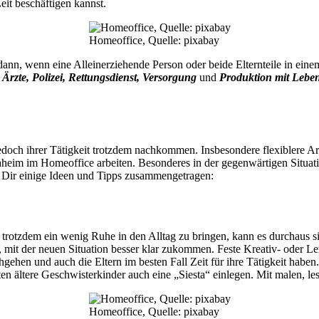
eit beschäftigen kannst.
Homeoffice, Quelle: pixabay
dann, wenn eine Alleinerziehende Person oder beide Elternteile in einem
l
Ärzte, Polizei, Rettungsdienst, Versorgung
und
Produktion mit Leben
edoch ihrer Tätigkeit trotzdem nachkommen. Insbesondere flexiblere Ar
 daheim im Homeoffice arbeiten. Besonderes in der gegenwärtigen Situat
 Dir einige Ideen und Tipps zusammengetragen:
trotzdem ein wenig Ruhe in den Alltag zu bringen, kann es durchaus sin
, mit der neuen Situation besser klar zukommen. Feste Kreativ- oder Ler
gehen und auch die Eltern im besten Fall Zeit für ihre Tätigkeit haben.
n ältere Geschwisterkinder auch eine „Siesta“ einlegen. Mit malen, l
Homeoffice, Quelle: pixabay