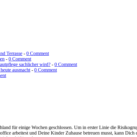
und Terrasse
-
0 Comment
men
-
0 Comment
utpflege sachlicher wird?
-
0 Comment
 heute ausmacht
-
0 Comment
ent
hland für einige Wochen geschlossen. Um in erster Linie die Risikogr
ffice arbeitest und Deine Kinder Zuhause betreuen musst, kann Dich 