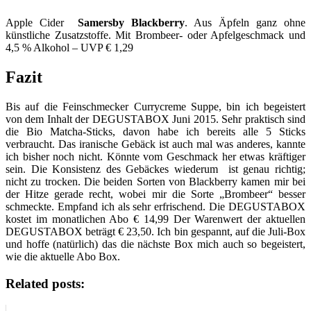
Apple Cider
Samersby Blackberry
. Aus Äpfeln ganz ohne
künstliche Zusatzstoffe. Mit Brombeer- oder Apfelgeschmack und
4,5 % Alkohol – UVP € 1,29
Fazit
Bis auf die Feinschmecker Currycreme Suppe, bin ich begeistert
von dem Inhalt der DEGUSTABOX Juni 2015. Sehr praktisch sind
die Bio Matcha-Sticks, davon habe ich bereits alle 5 Sticks
verbraucht. Das iranische Gebäck ist auch mal was anderes, kannte
ich bisher noch nicht. Könnte vom Geschmack her etwas kräftiger
sein. Die Konsistenz des Gebäckes wiederum ist genau richtig;
nicht zu trocken. Die beiden Sorten von Blackberry kamen mir bei
der Hitze gerade recht, wobei mir die Sorte „Brombeer“ besser
schmeckte. Empfand ich als sehr erfrischend. Die DEGUSTABOX
kostet im monatlichen Abo € 14,99 Der Warenwert der aktuellen
DEGUSTABOX beträgt € 23,50. Ich bin gespannt, auf die Juli-Box
und hoffe (natürlich) das die nächste Box mich auch so begeistert,
wie die aktuelle Abo Box.
Related posts: