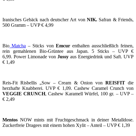
Iranisches Gebäck nach deutscher Art von
NIK.
Safran & Friends,
500 Gramm – UVP € 4,99
Bio
Matcha
– Sticks von
Emcur
enthalten ausschließlich feinen,
rein gemahlenen Bio-Grüntee aus Japan. 5 Sticks – UVP €
6,99. Power Limonade von
Jussy
aus Energiedrink und Saft. UVP
€ 1,49
Reis-Fit Risbellis „Sow – Cream & Onion von
REISFIT
die
herzhafte Knabberei. UVP € 1,09. Cashew Caramel Crunch von
VEGGIE CRUNCH
, Cashew Karamell Würfel, 100 gr. – UVP –
€ 2,49
Mentos
NOW mints mit Fruchtgeschmack in deiner Metalldose.
Zuckerfreie Dragees mit einem hohen Xylit – Anteil – UVP € 1,39