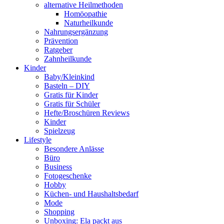
alternative Heilmethoden
Homöopathie
Naturheilkunde
Nahrungsergänzung
Prävention
Ratgeber
Zahnheilkunde
Kinder
Baby/Kleinkind
Basteln – DIY
Gratis für Kinder
Gratis für Schüler
Hefte/Broschüren Reviews
Kinder
Spielzeug
Lifestyle
Besondere Anlässe
Büro
Business
Fotogeschenke
Hobby
Küchen- und Haushaltsbedarf
Mode
Shopping
Unboxing: Ela packt aus