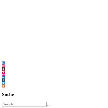
Facebook
Instagram
TikTok
Pinterest
Flickr
LinkedIn
Tumblr
Twitter
Feed
Suche