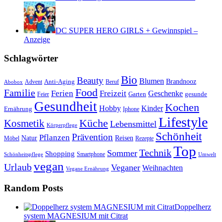
DC SUPER HERO GIRLS + Gewinnspiel –
Anzeige
Schlagwörter
Bio
Beauty
Blumen
Anti-Aging
Brandnooz
Advent
Beruf
Abobox
Food
Familie
Ferien
Freizeit
Geschenke
Garten
gesunde
Feier
Gesundheit
Kochen
Hobby
Kinder
Ernährung
Iphone
Lifestyle
Kosmetik
Küche
Lebensmittel
Körperpflege
Schönheit
Prävention
Pflanzen
Natur
Reisen
Rezepte
Möbel
Top
Technik
Sommer
Shopping
Schönheitspflege
Smartphone
Umwelt
vegan
Urlaub
Veganer
Weihnachten
Vegane Ernährung
Random Posts
Doppelherz
system MAGNESIUM mit Citrat