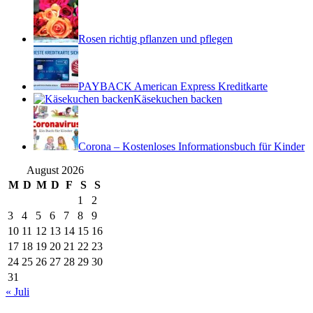
Rosen richtig pflanzen und pflegen
PAYBACK American Express Kreditkarte
Käsekuchen backen
Corona – Kostenloses Informationsbuch für Kinder
August 2026
M
D
M
D
F
S
S
1
2
3
4
5
6
7
8
9
10
11
12
13
14
15
16
17
18
19
20
21
22
23
24
25
26
27
28
29
30
31
« Juli