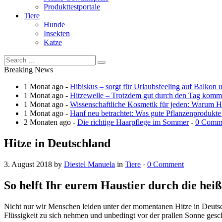
Produkttestportale
Tiere
Hunde
Insekten
Katze
Breaking News
1 Monat ago -
Hibiskus – sorgt für Urlaubsfeeling auf Balkon 
1 Monat ago -
Hitzewelle – Trotzdem gut durch den Tag kom
1 Monat ago -
Wissenschaftliche Kosmetik für jeden: Warum Ha
1 Monat ago -
Hanf neu betrachtet: Was gute Pflanzenprodukte
2 Monaten ago -
Die richtige Haarpflege im Sommer
-
0 Comm
Hitze in Deutschland
3. August 2018
by
Diestel Manuela
in
Tiere
·
0 Comment
So helft Ihr eurem Haustier durch die hei
Nicht nur wir Menschen leiden unter der momentanen Hitze in Deuts
Flüssigkeit zu sich nehmen und unbedingt vor der prallen Sonne gesch