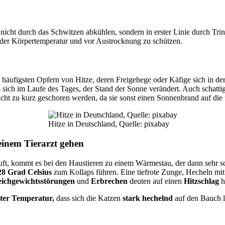
t durch das Schwitzen abkühlen, sondern in erster Linie durch Trink
 der Körpertemperatur und vor Austrocknung zu schützen.
ufigsten Opfern von Hitze, deren Freigehege oder Käfige sich in der p
ass sich im Laufe des Tages, der Stand der Sonne verändert. Auch scha
nicht zu kurz geschoren werden, da sie sonst einen Sonnenbrand auf d
Hitze in Deutschland, Quelle: pixabay
einem Tierarzt gehen
 Luft, kommt es bei den Haustieren zu einem Wärmestau, der dann sehr
28 Grad Celsius
zum Kollaps führen. Eine tiefrote Zunge, Hecheln mit
eichgewichtsstörungen
und
Erbrechen
deuten auf einen
Hitzschlag
h
ter
Temperatur,
dass sich die Katzen
stark hechelnd
auf den Bauch l