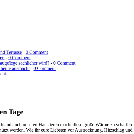
und Terrasse
-
0 Comment
men
-
0 Comment
utpflege sachlicher wird?
-
0 Comment
 heute ausmacht
-
0 Comment
ent
ßen Tage
chland auch unseren Haustieren macht diese große Wärme zu schaffen. 
ützt werden. Wie ihr eure Liebsten vor Austrocknung, Hitzschlag und C