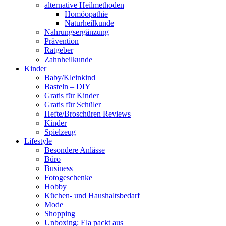
alternative Heilmethoden
Homöopathie
Naturheilkunde
Nahrungsergänzung
Prävention
Ratgeber
Zahnheilkunde
Kinder
Baby/Kleinkind
Basteln – DIY
Gratis für Kinder
Gratis für Schüler
Hefte/Broschüren Reviews
Kinder
Spielzeug
Lifestyle
Besondere Anlässe
Büro
Business
Fotogeschenke
Hobby
Küchen- und Haushaltsbedarf
Mode
Shopping
Unboxing: Ela packt aus