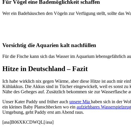
Für Vögel eine Bademöglichkeit schaffen
Wer ein Badehäuschen den Vögeln zur Verfügung stellt, sollte das Wa
Vorsichtig die Aquarien kalt nachfüllen
Für die Fische kann sich das Wasser im Aquarium lebensgefährlich auf
Hitze in Deutschland – Fazit
Ich habe wirklich nix gegen Wärme, aber diese Hitze ist auch mir e
Kühlakkus. Die Akkus sind in Tücher eingewickelt, weil es sonst zu 
Nähe des Geheges auf. Zusätzlich bekommen sie zur Wasserflasche au
Unser Kater Paddy und früher auch
unsere Mia
haben sich in der Wo
ein kleines Baby Planschbecken wo ein
aufziehbares Wasserspielzeu
Umgebung, geht Paddy erst am Abend raus.
[asa]B06XKCDWQL[/asa]