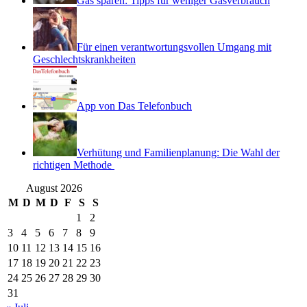
Gas sparen: Tipps für weniger Gasverbrauch
Für einen verantwortungsvollen Umgang mit
Geschlechtskrankheiten
App von Das Telefonbuch
Verhütung und Familienplanung: Die Wahl der
richtigen Methode
August 2026
M
D
M
D
F
S
S
1
2
3
4
5
6
7
8
9
10
11
12
13
14
15
16
17
18
19
20
21
22
23
24
25
26
27
28
29
30
31