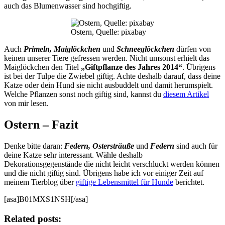
auch das Blumenwasser sind hochgiftig.
Ostern, Quelle: pixabay
Auch
Primeln, Maiglöckchen
und
Schneeglöckchen
dürfen von
keinen unserer Tiere gefressen werden. Nicht umsonst erhielt das
Maiglöckchen den Titel
„Giftpflanze des Jahres 2014“
. Übrigens
ist bei der Tulpe die Zwiebel giftig. Achte deshalb darauf, dass deine
Katze oder dein Hund sie nicht ausbuddelt und damit herumspielt.
Welche Pflanzen sonst noch giftig sind, kannst du
diesem Artikel
von mir lesen.
Ostern – Fazit
Denke bitte daran:
Federn, Ostersträuße
und
Federn
sind auch für
deine Katze sehr interessant. Wähle deshalb
Dekorationsgegenstände die nicht leicht verschluckt werden können
und die nicht giftig sind. Übrigens habe ich vor einiger Zeit auf
meinem Tierblog über
giftige Lebensmittel für Hunde
berichtet.
[asa]B01MXS1NSH[/asa]
Related posts: