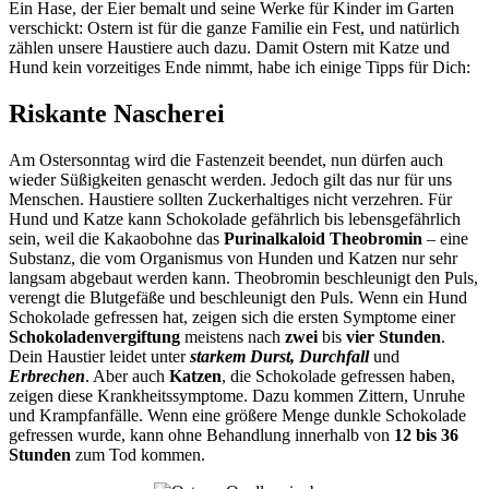
Ein Hase, der Eier bemalt und seine Werke für Kinder im Garten
verschickt: Ostern ist für die ganze Familie ein Fest, und natürlich
zählen unsere Haustiere auch dazu. Damit Ostern mit Katze und
Hund kein vorzeitiges Ende nimmt, habe ich einige Tipps für Dich:
Riskante Nascherei
Am Ostersonntag wird die Fastenzeit beendet, nun dürfen auch
wieder Süßigkeiten genascht werden. Jedoch gilt das nur für uns
Menschen. Haustiere sollten Zuckerhaltiges nicht verzehren. Für
Hund und Katze kann Schokolade gefährlich bis lebensgefährlich
sein, weil die Kakaobohne das
Purinalkaloid Theobromin
– eine
Substanz, die vom Organismus von Hunden und Katzen nur sehr
langsam abgebaut werden kann. Theobromin beschleunigt den Puls,
verengt die Blutgefäße und beschleunigt den Puls. Wenn ein Hund
Schokolade gefressen hat, zeigen sich die ersten Symptome einer
Schokoladenvergiftung
meistens nach
zwei
bis
vier Stunden
.
Dein Haustier leidet unter
starkem Durst, Durchfall
und
Erbrechen
. Aber auch
Katzen
, die Schokolade gefressen haben,
zeigen diese Krankheitssymptome. Dazu kommen Zittern, Unruhe
und Krampfanfälle. Wenn eine größere Menge dunkle Schokolade
gefressen wurde, kann ohne Behandlung innerhalb von
12 bis 36
Stunden
zum Tod kommen.