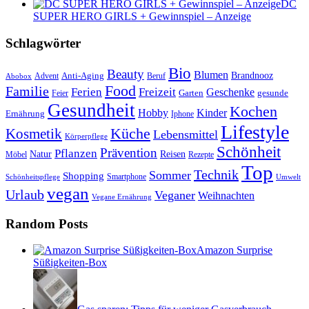
DC
SUPER HERO GIRLS + Gewinnspiel – Anzeige
Schlagwörter
Bio
Beauty
Blumen
Anti-Aging
Brandnooz
Advent
Beruf
Abobox
Food
Familie
Ferien
Freizeit
Geschenke
Garten
gesunde
Feier
Gesundheit
Kochen
Hobby
Kinder
Ernährung
Iphone
Lifestyle
Kosmetik
Küche
Lebensmittel
Körperpflege
Schönheit
Prävention
Pflanzen
Natur
Reisen
Rezepte
Möbel
Top
Technik
Sommer
Shopping
Schönheitspflege
Smartphone
Umwelt
vegan
Urlaub
Veganer
Weihnachten
Vegane Ernährung
Random Posts
Amazon Surprise
Süßigkeiten-Box