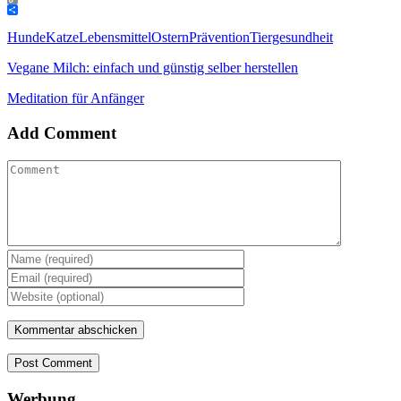
Copy
Link
Teilen
Hunde
Katze
Lebensmittel
Ostern
Prävention
Tiergesundheit
Vegane Milch: einfach und günstig selber herstellen
Meditation für Anfänger
Add Comment
Post Comment
Werbung