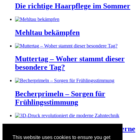
Die richtige Haarpflege im Sommer
Mehltau bekämpfen
Muttertag – Woher stammt dieser
besondere Tag?
Becherprimeln – Sorgen für
Frühlingsstimmung
3D-Druck revolutioniert die moderne
Zahntechnik
This website uses cookies to ensure you get