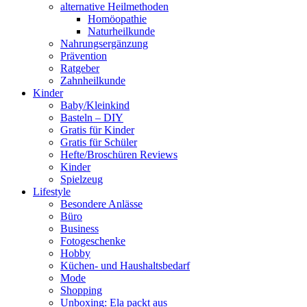
alternative Heilmethoden
Homöopathie
Naturheilkunde
Nahrungsergänzung
Prävention
Ratgeber
Zahnheilkunde
Kinder
Baby/Kleinkind
Basteln – DIY
Gratis für Kinder
Gratis für Schüler
Hefte/Broschüren Reviews
Kinder
Spielzeug
Lifestyle
Besondere Anlässe
Büro
Business
Fotogeschenke
Hobby
Küchen- und Haushaltsbedarf
Mode
Shopping
Unboxing: Ela packt aus