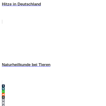
Hitze in Deutschland
Naturheilkunde bei Tieren
Tumblr
XING
WhatsApp
Reddit
Threads
Print
Email