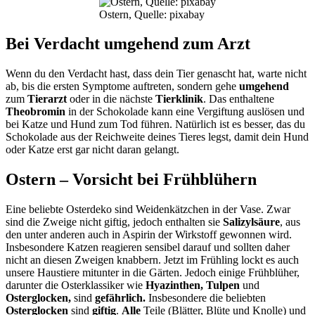
Ostern, Quelle: pixabay
Bei Verdacht umgehend zum Arzt
Wenn du den Verdacht hast, dass dein Tier genascht hat, warte nicht
ab, bis die ersten Symptome auftreten, sondern gehe
umgehend
zum
Tierarzt
oder in die nächste
Tierklinik
. Das enthaltene
Theobromin
in der Schokolade kann eine Vergiftung auslösen und
bei Katze und Hund zum Tod führen. Natürlich ist es besser, das du
Schokolade aus der Reichweite deines Tieres legst, damit dein Hund
oder Katze erst gar nicht daran gelangt.
Ostern – Vorsicht bei Frühblühern
Eine beliebte Osterdeko sind Weidenkätzchen in der Vase. Zwar
sind die Zweige nicht giftig, jedoch enthalten sie
Salizylsäure
, aus
den unter anderen auch in Aspirin der Wirkstoff gewonnen wird.
Insbesondere Katzen reagieren sensibel darauf und sollten daher
nicht an diesen Zweigen knabbern. Jetzt im Frühling lockt es auch
unsere Haustiere mitunter in die Gärten. Jedoch einige Frühblüher,
darunter die Osterklassiker wie
Hyazinthen, Tulpen
und
Osterglocken,
sind
gefährlich.
Insbesondere die beliebten
Osterglocken
sind
giftig
.
Alle
Teile (Blätter, Blüte und Knolle) und