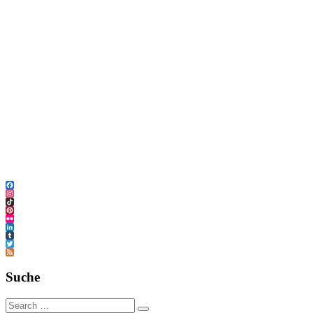
Facebook
Instagram
TikTok
Pinterest
Flickr
LinkedIn
Tumblr
Twitter
Feed
Suche