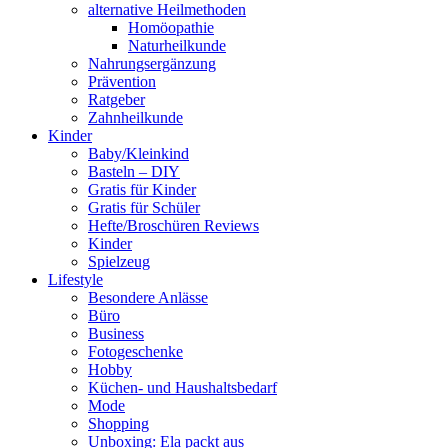
alternative Heilmethoden
Homöopathie
Naturheilkunde
Nahrungsergänzung
Prävention
Ratgeber
Zahnheilkunde
Kinder
Baby/Kleinkind
Basteln – DIY
Gratis für Kinder
Gratis für Schüler
Hefte/Broschüren Reviews
Kinder
Spielzeug
Lifestyle
Besondere Anlässe
Büro
Business
Fotogeschenke
Hobby
Küchen- und Haushaltsbedarf
Mode
Shopping
Unboxing: Ela packt aus