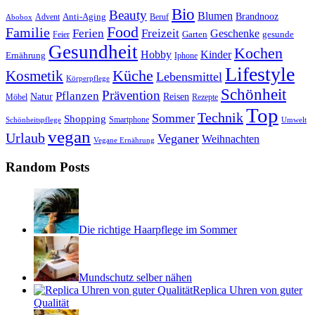
Bio
Beauty
Blumen
Anti-Aging
Brandnooz
Advent
Beruf
Abobox
Food
Familie
Ferien
Freizeit
Geschenke
Garten
gesunde
Feier
Gesundheit
Kochen
Hobby
Kinder
Ernährung
Iphone
Lifestyle
Kosmetik
Küche
Lebensmittel
Körperpflege
Schönheit
Prävention
Pflanzen
Natur
Reisen
Rezepte
Möbel
Top
Technik
Sommer
Shopping
Schönheitspflege
Smartphone
Umwelt
vegan
Urlaub
Veganer
Weihnachten
Vegane Ernährung
Random Posts
Die richtige Haarpflege im Sommer
Mundschutz selber nähen
Replica Uhren von guter
Qualität